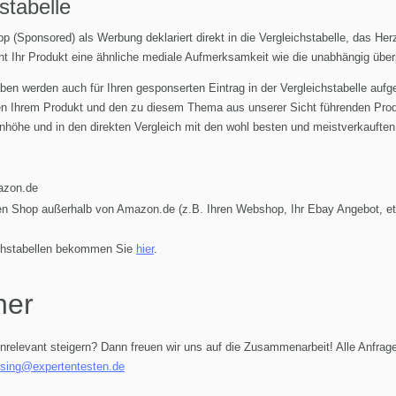
stabelle
p (Sponsored) als Werbung deklariert direkt in die Vergleichstabelle, das He
icht Ihr Produkt eine ähnliche mediale Aufmerksamkeit wie die unabhängig über
aben werden auch für Ihren gesponserten Eintrag in der Vergleichstabelle auf
hen Ihrem Produkt und den zu diesem Thema aus unserer Sicht führenden Pro
nhöhe und in den direkten Vergleich mit den wohl besten und meistverkauft
azon.de
en Shop außerhalb von Amazon.de (z.B. Ihren Webshop, Ihr Ebay Angebot, et
eichstabellen bekommen Sie
hier
.
ner
nrelevant steigern? Dann freuen wir uns auf die Zusammenarbeit! Alle Anf
ising@expertentesten.de