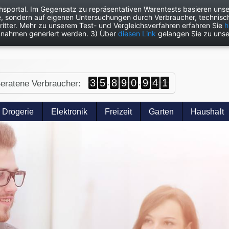
chsportal. Im Gegensatz zu repräsentativen Warentests basieren unse
e, sondern auf eigenen Untersuchungen durch Verbraucher, technisch
itter. Mehr zu unserem Test- und Vergleichsverfahren erfahren Sie
h
nnahmen generiert werden. 3) Über
diesen Link
gelangen Sie zu unse
.
.
3
5
8
9
0
9
4
1
eratene Verbraucher:
Drogerie
Elektronik
Freizeit
Garten
Haushalt