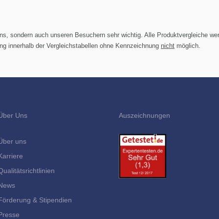
 uns, sondern auch unseren Besuchern sehr wichtig. Alle Produktvergleiche we
rung innerhalb der Vergleichstabellen ohne Kennzeichnung
nicht
möglich.
Über Uns
Auszeichnungen
Über uns
Karriere
Qualitätsrichtlinien
News
Förderung & Stipendien
Presse