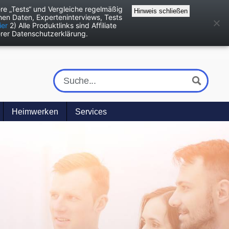
re „Tests“ und Vergleiche regelmäßig
Hinweis schließen
en Daten, Experteninterviews, Tests
ier
2) Alle Produktlinks sind Affiliate
rer Datenschutzerklärung.
Heimwerken
Services