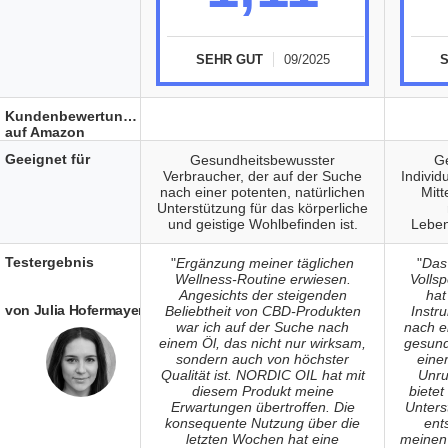
SEHR GUT
09/2025
Kundenbewertungen
auf Amazon
Geeignet für
Gesundheitsbewusster
G
Verbraucher, der auf der Suche
Individ
nach einer potenten, natürlichen
Mitt
Unterstützung für das körperliche
und geistige Wohlbefinden ist.
Leben
Testergebnis
"
Ergänzung meiner täglichen
"
Das
Wellness-Routine erwiesen.
Volls
Angesichts der steigenden
hat
von Julia Hofermayer
Beliebtheit von CBD-Produkten
Instr
war ich auf der Suche nach
nach e
einem Öl, das nicht nur wirksam,
gesunde
sondern auch von höchster
einer
Qualität ist. NORDIC OIL hat mit
Unru
diesem Produkt meine
bietet
Erwartungen übertroffen. Die
Unterst
konsequente Nutzung über die
ent
letzten Wochen hat eine
meinen 