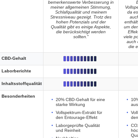
bemerkenswerte Verbesserung in
meiner allgemeinen Stimmung,
Vollsp
Schlafqualität und meinem
da es
Stressniveau gezeigt. Trotz des
auc
hohen Potenzials und der
enthält
Qualität gibt es einige Aspekte,
um den
die berücksichtigt werden
Effek
sollten.
"
viele po
auch 
die 
CBD-Gehalt
Laborberichte
Inhaltsstoffqualität
Besonderheiten
20% CBD-Gehalt für eine
10%
starke Wirkung
au
Vollspektrum-Extrakt für
Vol
den Entourage-Effekt
den
Laborgeprüfte Qualität
CO2
und Reinheit
höc
Qua