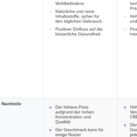
Wohlbefindens
her
Prä
Natürliche und reine
Inhaltsstoffe, sicher für
Hoh
den täglichen Gebrauch
und
Positiver Einfluss auf die
Pos
körperliche Gesundheit
men
Nachteile
Der höhere Preis
Höh
aufgrund der hohen
Ver
Konzentration und
CB
Qualität
Der
Der Geschmack kann für
Ges
einige Nutzer
jed