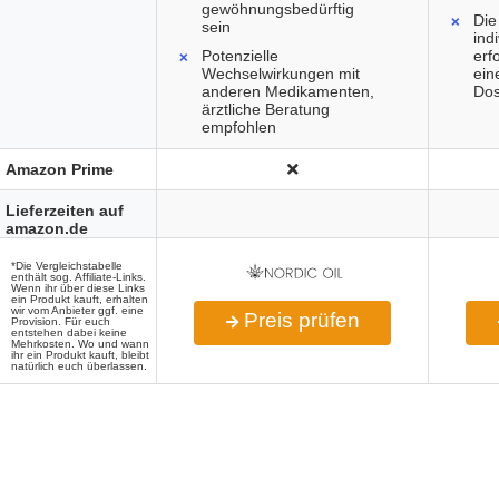
gewöhnungsbedürftig
Die
sein
ind
Potenzielle
erf
Wechselwirkungen mit
ein
anderen Medikamenten,
Dos
ärztliche Beratung
empfohlen
Amazon Prime
Lieferzeiten auf
amazon.de
*Die Vergleichstabelle
enthält sog. Affiliate-Links.
Wenn ihr über diese Links
ein Produkt kauft, erhalten
wir vom Anbieter ggf. eine
Preis prüfen
Provision. Für euch
entstehen dabei keine
Mehrkosten. Wo und wann
ihr ein Produkt kauft, bleibt
natürlich euch überlassen.