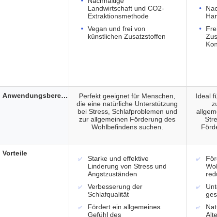
Nachhaltige
Landwirtschaft und CO2-
Nac
Extraktionsmethode
Han
Vegan und frei von
Fre
künstlichen Zusatzstoffen
Zus
Kon
Anwendungsbereich
Perfekt geeignet für Menschen,
Ideal 
die eine natürliche Unterstützung
z
bei Stress, Schlafproblemen und
allgem
zur allgemeinen Förderung des
Str
Wohlbefindens suchen.
Förd
Vorteile
Starke und effektive
För
Linderung von Stress und
Woh
Angstzuständen
red
Verbesserung der
Unt
Schlafqualität
ges
Fördert ein allgemeines
Nat
Gefühl des
Alt