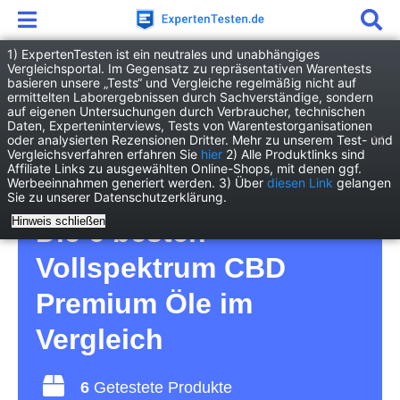
1) ExpertenTesten ist ein neutrales und unabhängiges
Vergleichsportal. Im Gegensatz zu repräsentativen Warentests
basieren unsere „Tests“ und Vergleiche regelmäßig nicht auf
Drogerie
Nahrungsergänzung
ermittelten Laborergebnissen durch Sachverständige, sondern
Vollspektrum CBD Premium Öl
auf eigenen Untersuchungen durch Verbraucher, technischen
Daten, Experteninterviews, Tests von Warentestorganisationen
oder analysierten Rezensionen Dritter. Mehr zu unserem Test- und
Vollspektrum CBD
Vergleichsverfahren erfahren Sie
hier
2) Alle Produktlinks sind
Affiliate Links zu ausgewählten Online-Shops, mit denen ggf.
Werbeeinnahmen generiert werden. 3) Über
diesen Link
gelangen
Premium Öl Test 2026 •
Sie zu unserer Datenschutzerklärung.
Hinweis schließen
Die 6 besten
Vollspektrum CBD
Premium Öle im
Vergleich
6
Getestete Produkte