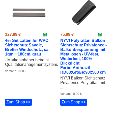
127,99 €
75,99 €
4er Set Latten für WPC-
NYVI Polyrattan Balkon
Sichtschutz Savoie,
Sichtschutz Privafence -
Bretter Windschutz, ca.
Balkonbespannung mit
1qm ~ 180cm, grau
Metallösen - UV-fest,
Wetterfest, 100%
- Markeninhaber betreibt
Blickdicht
Qualitätsmanagementsystem...
Farbe:Anthrazit
Versand: 0,00 €
RD03;Größe:90x500 cm
NYVI Balkon Sichtschutz
Privafence Polyrattan mit
...
Versand: 0,00 €
Zum Shop >>
Zum Shop >>