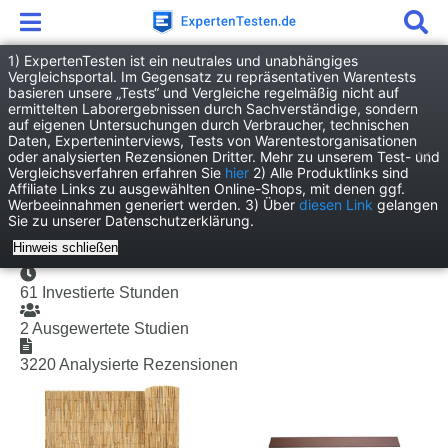
1) ExpertenTesten ist ein neutrales und unabhängiges
Vergleichsportal. Im Gegensatz zu repräsentativen Warentests
basieren unsere „Tests“ und Vergleiche regelmäßig nicht auf
Sichtschutzmatte Test 2026 • Die besten Sichtschutzmatten im Vergleich
ermittelten Laborergebnissen durch Sachverständige, sondern
auf eigenen Untersuchungen durch Verbraucher, technischen
Sichtschutzmatte Test 2026
Daten, Experteninterviews, Tests von Warentestorganisationen
oder analysierten Rezensionen Dritter. Mehr zu unserem Test- und
• Die besten
Vergleichsverfahren erfahren Sie
hier
2) Alle Produktlinks sind
Affiliate Links zu ausgewählten Online-Shops, mit denen ggf.
Sichtschutzmatten im
Werbeeinnahmen generiert werden. 3) Über
diesen Link
gelangen
Sie zu unserer Datenschutzerklärung.
Vergleich
Hinweis schließen
61
Investierte Stunden
2
Ausgewertete Studien
3220
Analysierte Rezensionen