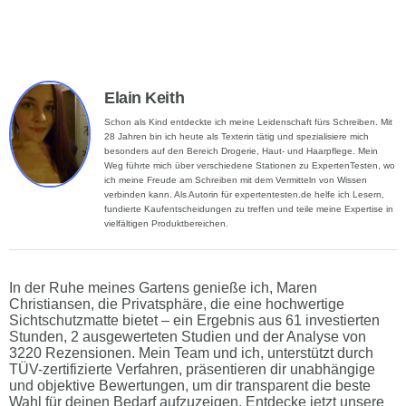
Elain Keith
Schon als Kind entdeckte ich meine Leidenschaft fürs Schreiben. Mit
28 Jahren bin ich heute als Texterin tätig und spezialisiere mich
besonders auf den Bereich Drogerie, Haut- und Haarpflege. Mein
Weg führte mich über verschiedene Stationen zu ExpertenTesten, wo
ich meine Freude am Schreiben mit dem Vermitteln von Wissen
verbinden kann. Als Autorin für expertentesten.de helfe ich Lesern,
fundierte Kaufentscheidungen zu treffen und teile meine Expertise in
vielfältigen Produktbereichen.
In der Ruhe meines Gartens genieße ich, Maren
Christiansen, die Privatsphäre, die eine hochwertige
Sichtschutzmatte bietet – ein Ergebnis aus 61 investierten
Stunden, 2 ausgewerteten Studien und der Analyse von
3220 Rezensionen. Mein Team und ich, unterstützt durch
TÜV-zertifizierte Verfahren, präsentieren dir unabhängige
und objektive Bewertungen, um dir transparent die beste
Wahl für deinen Bedarf aufzuzeigen. Entdecke jetzt unsere
vertrauensvollen Empfehlungen und finde mit Leichtigkeit
die Sichtschutzmatte, die dein Zuhause bereichert.