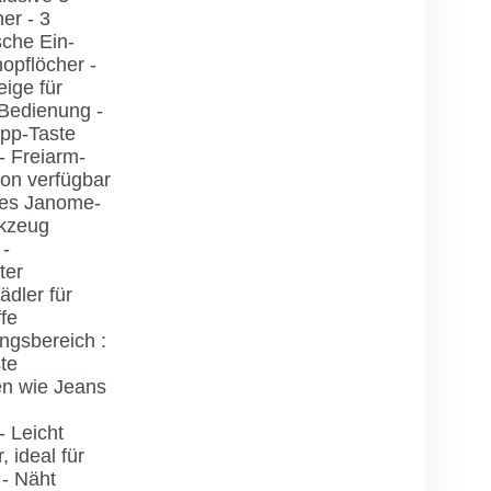
er - 3
sche Ein-
nopflöcher -
ige für
 Bedienung -
opp-Taste
 - Freiarm-
ion verfügbar
les Janome-
kzeug
 -
ter
ädler für
fe
gsbereich :
te
en wie Jeans
 - Leicht
, ideal für
 - Näht