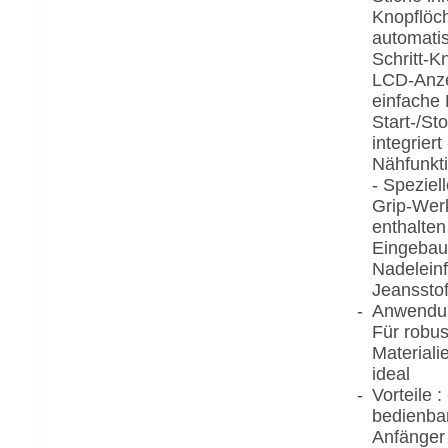
Knopflöch
automati
Schritt-K
LCD-Anze
einfache
Start-/St
integriert
Nähfunkt
- Speziel
Grip-Wer
enthalten
Eingebau
Nadeleinf
Jeansstof
Anwendun
Für robus
Materiali
ideal
Vorteile :
bedienbar
Anfänger