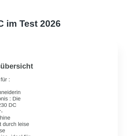
C im Test 2026
übersicht
für :
neiderin
nis : Die
230 DC
-
hine
 durch leise
ise