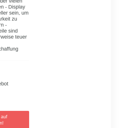
der vielen
n - Display
ller sein, um
rkeit zu
n -
ile sind
rweise teuer
haffung
ebot
 auf
n!