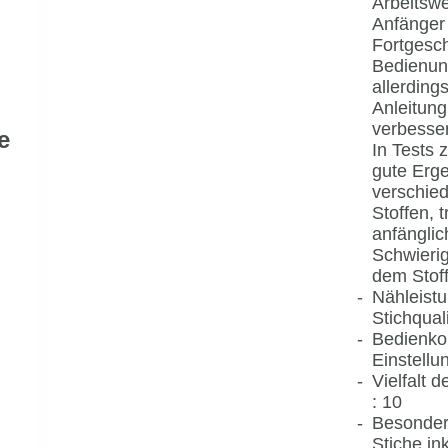
Arbeitswe
Anfänger
Fortgesch
Bedienung 
allerdings
Anleitung
verbesse
e
In Tests z
gute Erg
verschie
Stoffen, t
anfänglic
Schwierig
dem Stoff
Nähleist
Stichquali
Bedienko
Einstellu
Vielfalt d
: 10
Besonderh
Stiche in