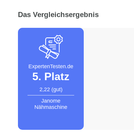
Das Vergleichsergebnis
ExpertenTesten.de
5. Platz
2,22 (gut)
Janome
Nähmaschine