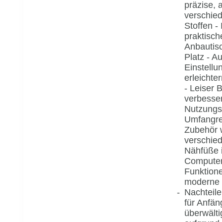
präzise, 
verschie
Stoffen - 
praktisc
Anbautis
Platz - A
Einstellu
erleichte
- Leiser 
verbesser
Nutzungs
Umfangre
Zubehör 
verschie
Nähfüße i
Computer
Funktion
moderne
Nachteile
für Anfän
überwälti