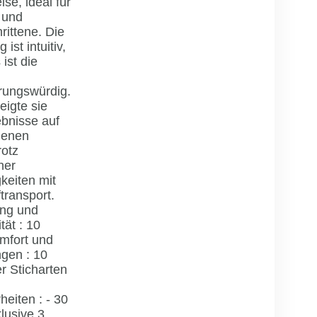
ise, ideal für
 und
rittene. Die
ist intuitiv,
 ist die
rungswürdig.
eigte sie
ebnisse auf
denen
rotz
her
keiten mit
transport.
ung und
tät : 10
mfort und
ngen : 10
er Sticharten
eiten : - 30
klusive 3