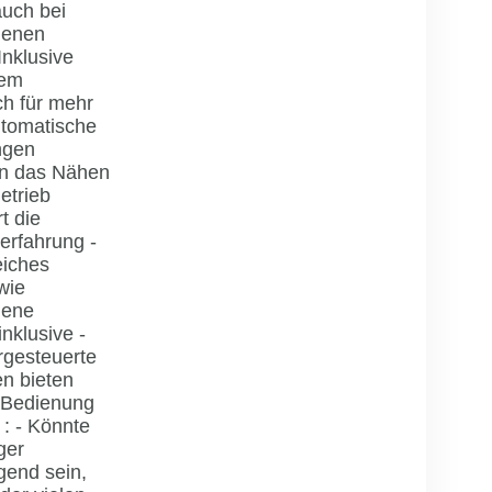
auch bei
denen
Inklusive
hem
ch für mehr
utomatische
ngen
rn das Nähen
Betrieb
t die
erfahrung -
iches
wie
dene
nklusive -
gesteuerte
en bieten
 Bedienung
 : - Könnte
ger
gend sein,