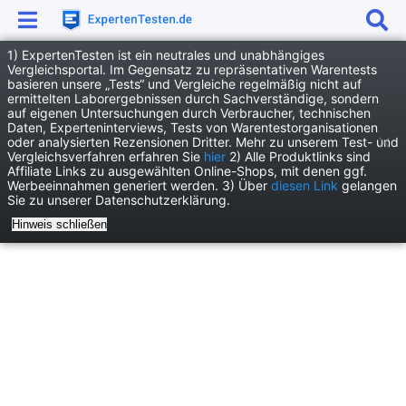
1) ExpertenTesten ist ein neutrales und unabhängiges
Anzeige
Vergleichsportal. Im Gegensatz zu repräsentativen Warentests
basieren unsere „Tests“ und Vergleiche regelmäßig nicht auf
News
Dienstleistung News
ermittelten Laborergebnissen durch Sachverständige, sondern
auf eigenen Untersuchungen durch Verbraucher, technischen
Die beliebtesten Unternehmensformen in Deutschland
Daten, Experteninterviews, Tests von Warentestorganisationen
oder analysierten Rezensionen Dritter. Mehr zu unserem Test- und
Vergleichsverfahren erfahren Sie
hier
2) Alle Produktlinks sind
Affiliate Links zu ausgewählten Online-Shops, mit denen ggf.
Werbeeinnahmen generiert werden. 3) Über
diesen Link
gelangen
Sie zu unserer Datenschutzerklärung.
Hinweis schließen