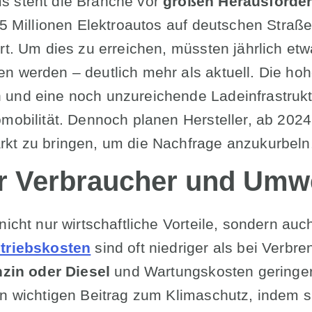
s steht die Branche vor
großen Herausforde
 15 Millionen Elektroautos auf deutschen Straß
rt. Um dies zu erreichen, müssten jährlich etw
n werden – deutlich mehr als aktuell. Die ho
 und eine noch unzureichende Ladeinfrastruk
omobilität. Dennoch planen Hersteller, ab 202
kt zu bringen, um die Nachfrage anzukurbeln
für Verbraucher und Umw
nicht nur wirtschaftliche Vorteile, sondern au
triebskosten
sind oft niedriger als bei Verbr
zin oder Diesel
und Wartungskosten geringer
en wichtigen Beitrag zum Klimaschutz, indem 