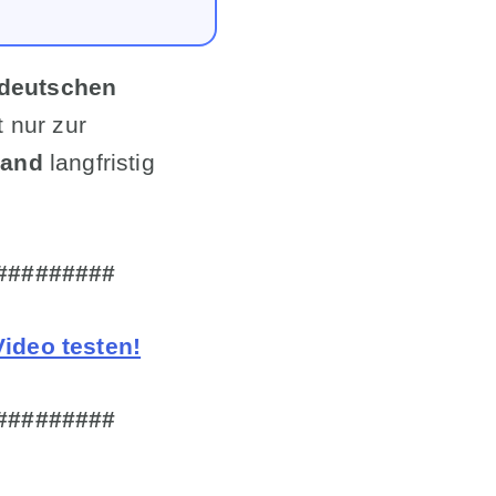
 deutschen
 nur zur
land
langfristig
#########
ideo testen!
#########