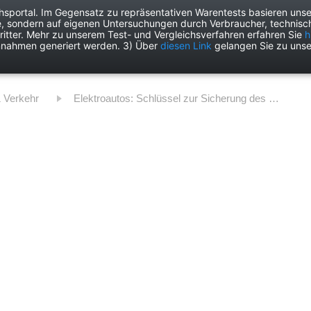
chsportal. Im Gegensatz zu repräsentativen Warentests basieren unse
e, sondern auf eigenen Untersuchungen durch Verbraucher, technisch
Drogerie
Elektronik
Freizeit
Garten
Haushalt
Heimwer
itter. Mehr zu unserem Test- und Vergleichsverfahren erfahren Sie
h
nnahmen generiert werden. 3) Über
diesen Link
gelangen Sie zu unse
& Verkehr
Elektroautos: Schlüssel zur Sicherung des deutschen Wohlstands?