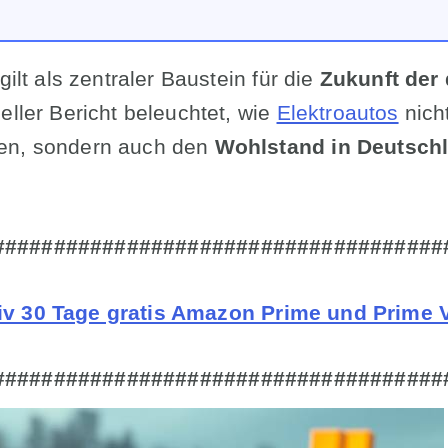
gilt als zentraler Baustein für die
Zukunft der
ueller Bericht beleuchtet, wie
Elektroautos
nicht
en, sondern auch den
Wohlstand in Deutsch
#####################################
siv 30 Tage gratis Amazon Prime und Prime V
#####################################