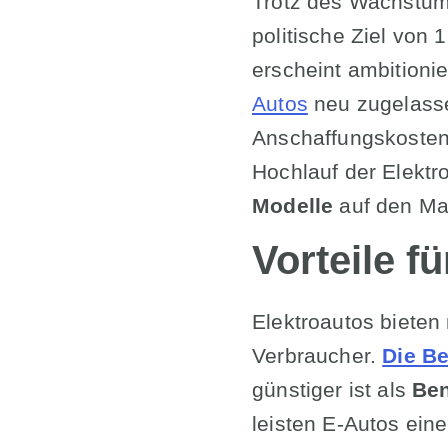
Trotz des Wachstum
politische Ziel von
erscheint ambitionie
Autos
neu zugelasse
Anschaffungskosten
Hochlauf der Elektr
Modelle
auf den Mar
Vorteile 
Elektroautos bieten 
Verbraucher.
Die Be
günstiger ist als
Ben
leisten E-Autos ein