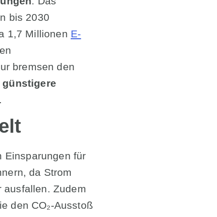
rungen
. Das
en bis 2030
a 1,7 Millionen
E-
hen
tur bremsen den
4
günstigere
.
elt
ch Einsparungen für
ennern, da Strom
 ausfallen. Zudem
sie den CO₂-Ausstoß