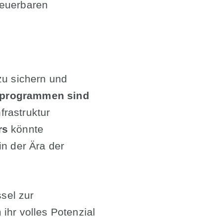
neuerbaren
zu sichern und
rprogrammen sind
rastruktur
rs
könnte
in der Ära der
ssel zur
ihr volles Potenzial