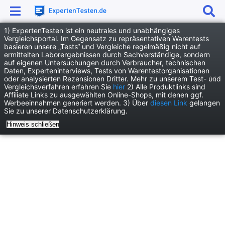
1) ExpertenTesten ist ein neutrales und unabhängiges
Anzeige
Vergleichsportal. Im Gegensatz zu repräsentativen Warentests
basieren unsere „Tests“ und Vergleiche regelmäßig nicht auf
News
Film und Kino News
ermittelten Laborergebnissen durch Sachverständige, sondern
auf eigenen Untersuchungen durch Verbraucher, technischen
Francis Ford Coppolas „Megalopolis“: Ein ambitioniertes Chaos
Daten, Experteninterviews, Tests von Warentestorganisationen
oder analysierten Rezensionen Dritter. Mehr zu unserem Test- und
Vergleichsverfahren erfahren Sie
hier
2) Alle Produktlinks sind
Affiliate Links zu ausgewählten Online-Shops, mit denen ggf.
Werbeeinnahmen generiert werden. 3) Über
diesen Link
gelangen
Sie zu unserer Datenschutzerklärung.
Hinweis schließen