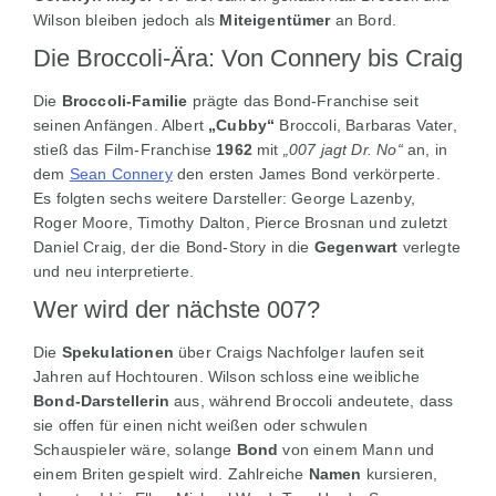
Wilson bleiben jedoch als
Miteigentümer
an Bord.
Die Broccoli-Ära: Von Connery bis Craig
Die
Broccoli-Familie
prägte das Bond-Franchise seit
seinen Anfängen. Albert
„Cubby“
Broccoli, Barbaras Vater,
stieß das Film-Franchise
1962
mit
„007 jagt Dr. No“
an, in
dem
Sean Connery
den ersten James Bond verkörperte.
Es folgten sechs weitere Darsteller: George Lazenby,
Roger Moore, Timothy Dalton, Pierce Brosnan und zuletzt
Daniel Craig, der die Bond-Story in die
Gegenwart
verlegte
und neu interpretierte.
Wer wird der nächste 007?
Die
Spekulationen
über Craigs Nachfolger laufen seit
Jahren auf Hochtouren. Wilson schloss eine weibliche
Bond-Darstellerin
aus, während Broccoli andeutete, dass
sie offen für einen nicht weißen oder schwulen
Schauspieler wäre, solange
Bond
von einem Mann und
einem Briten gespielt wird. Zahlreiche
Namen
kursieren,