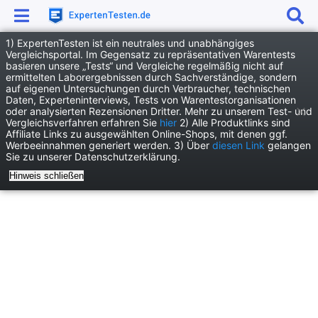
1) ExpertenTesten ist ein neutrales und unabhängiges
Anzeige
Vergleichsportal. Im Gegensatz zu repräsentativen Warentests
basieren unsere „Tests“ und Vergleiche regelmäßig nicht auf
News
TV und Steaming
ermittelten Laborergebnissen durch Sachverständige, sondern
auf eigenen Untersuchungen durch Verbraucher, technischen
James Bond in neuen Händen: Amazon übernimmt das Ruder
Daten, Experteninterviews, Tests von Warentestorganisationen
oder analysierten Rezensionen Dritter. Mehr zu unserem Test- und
Vergleichsverfahren erfahren Sie
hier
2) Alle Produktlinks sind
Affiliate Links zu ausgewählten Online-Shops, mit denen ggf.
Werbeeinnahmen generiert werden. 3) Über
diesen Link
gelangen
Sie zu unserer Datenschutzerklärung.
Hinweis schließen