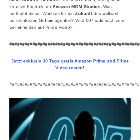
kreative Kontrolle an
Amazon MGM Studios.
Was
bedeutet dieser Wechsel für die
Zukunft
des weltweit
berühmtesten Geheimagenten? Wird 007 bald auch zum
Serienhelden auf Prime Video?
###################################################
Jetzt exklusiv 30 Tage gratis Amazon Prime und Prime
Video testen!
###################################################