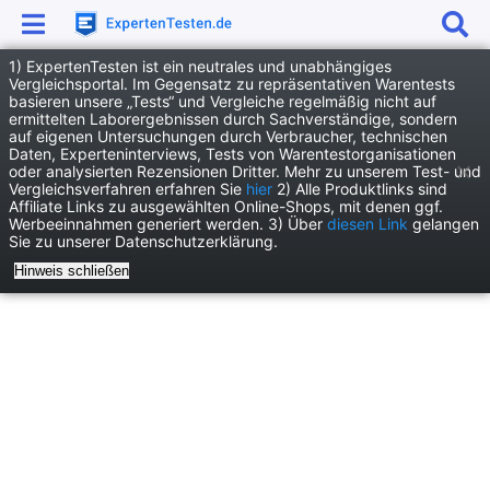
1) ExpertenTesten ist ein neutrales und unabhängiges
Anzeige
Vergleichsportal. Im Gegensatz zu repräsentativen Warentests
basieren unsere „Tests“ und Vergleiche regelmäßig nicht auf
News
Auto & Verkehr
ermittelten Laborergebnissen durch Sachverständige, sondern
auf eigenen Untersuchungen durch Verbraucher, technischen
Moderne Fahrzeugsoftware: Das digitale Herz der Automobilwelt
Daten, Experteninterviews, Tests von Warentestorganisationen
oder analysierten Rezensionen Dritter. Mehr zu unserem Test- und
Vergleichsverfahren erfahren Sie
hier
2) Alle Produktlinks sind
Affiliate Links zu ausgewählten Online-Shops, mit denen ggf.
Werbeeinnahmen generiert werden. 3) Über
diesen Link
gelangen
Sie zu unserer Datenschutzerklärung.
Hinweis schließen