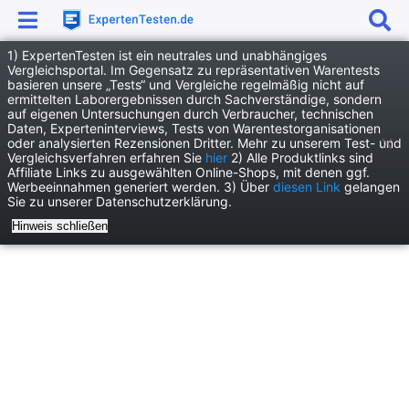
1) ExpertenTesten ist ein neutrales und unabhängiges
Anzeige
Vergleichsportal. Im Gegensatz zu repräsentativen Warentests
basieren unsere „Tests“ und Vergleiche regelmäßig nicht auf
News
Dienstleistung News
ermittelten Laborergebnissen durch Sachverständige, sondern
auf eigenen Untersuchungen durch Verbraucher, technischen
MySugarDaddy Erfahrungen 2025: Das berichten Nutzer im Sugardating
Daten, Experteninterviews, Tests von Warentestorganisationen
oder analysierten Rezensionen Dritter. Mehr zu unserem Test- und
Vergleichsverfahren erfahren Sie
hier
2) Alle Produktlinks sind
Affiliate Links zu ausgewählten Online-Shops, mit denen ggf.
Werbeeinnahmen generiert werden. 3) Über
diesen Link
gelangen
Sie zu unserer Datenschutzerklärung.
Hinweis schließen