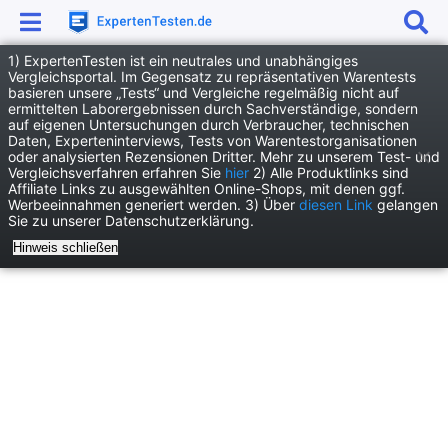
1) ExpertenTesten ist ein neutrales und unabhängiges
Anzeige
Vergleichsportal. Im Gegensatz zu repräsentativen Warentests
basieren unsere „Tests“ und Vergleiche regelmäßig nicht auf
News
Film und Kino News
ermittelten Laborergebnissen durch Sachverständige, sondern
auf eigenen Untersuchungen durch Verbraucher, technischen
ProSieben trennt sich von Elton: Ein unwürdiger Abgang
Daten, Experteninterviews, Tests von Warentestorganisationen
oder analysierten Rezensionen Dritter. Mehr zu unserem Test- und
Vergleichsverfahren erfahren Sie
hier
2) Alle Produktlinks sind
Affiliate Links zu ausgewählten Online-Shops, mit denen ggf.
Werbeeinnahmen generiert werden. 3) Über
diesen Link
gelangen
Sie zu unserer Datenschutzerklärung.
Hinweis schließen