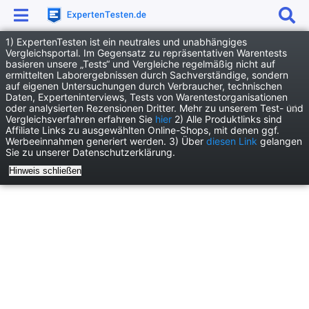
1) ExpertenTesten ist ein neutrales und unabhängiges
Anzeige
Vergleichsportal. Im Gegensatz zu repräsentativen Warentests
basieren unsere „Tests“ und Vergleiche regelmäßig nicht auf
News
Film und Kino News
ermittelten Laborergebnissen durch Sachverständige, sondern
auf eigenen Untersuchungen durch Verbraucher, technischen
Schauspiellegende Teri Garr im Alter von 79 Jahren verstorben
Daten, Experteninterviews, Tests von Warentestorganisationen
oder analysierten Rezensionen Dritter. Mehr zu unserem Test- und
Vergleichsverfahren erfahren Sie
hier
2) Alle Produktlinks sind
Affiliate Links zu ausgewählten Online-Shops, mit denen ggf.
Werbeeinnahmen generiert werden. 3) Über
diesen Link
gelangen
Sie zu unserer Datenschutzerklärung.
Hinweis schließen