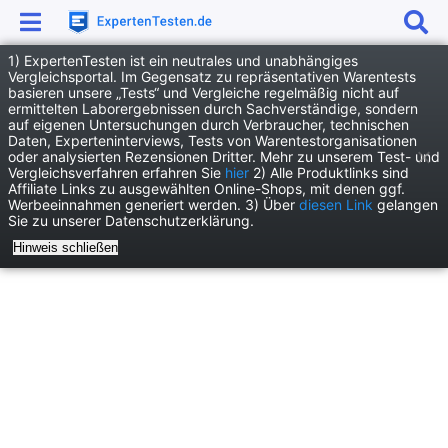
1) ExpertenTesten ist ein neutrales und unabhängiges
Anzeige
Vergleichsportal. Im Gegensatz zu repräsentativen Warentests
basieren unsere „Tests“ und Vergleiche regelmäßig nicht auf
News
Testberichte
ermittelten Laborergebnissen durch Sachverständige, sondern
auf eigenen Untersuchungen durch Verbraucher, technischen
LiveFresh Klassische Saftkur Testbericht – Erfahrungen mit der 5-Tage Fastenkur
Daten, Experteninterviews, Tests von Warentestorganisationen
oder analysierten Rezensionen Dritter. Mehr zu unserem Test- und
Vergleichsverfahren erfahren Sie
hier
2) Alle Produktlinks sind
Affiliate Links zu ausgewählten Online-Shops, mit denen ggf.
Werbeeinnahmen generiert werden. 3) Über
diesen Link
gelangen
Sie zu unserer Datenschutzerklärung.
Hinweis schließen