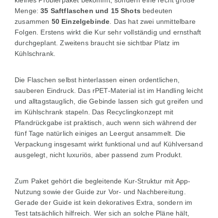
kleines Probierpaket bekommt, sondern eine recht große
Menge:
35 Saftflaschen und 15 Shots
bedeuten
zusammen
50 Einzelgebinde
. Das hat zwei unmittelbare
Folgen. Erstens wirkt die Kur sehr vollständig und ernsthaft
durchgeplant. Zweitens braucht sie sichtbar Platz im
Kühlschrank.
Die Flaschen selbst hinterlassen einen ordentlichen,
sauberen Eindruck. Das rPET-Material ist im Handling leicht
und alltagstauglich, die Gebinde lassen sich gut greifen und
im Kühlschrank stapeln. Das Recyclingkonzept mit
Pfandrückgabe ist praktisch, auch wenn sich während der
fünf Tage natürlich einiges an Leergut ansammelt. Die
Verpackung insgesamt wirkt funktional und auf Kühlversand
ausgelegt, nicht luxuriös, aber passend zum Produkt.
Zum Paket gehört die begleitende Kur-Struktur mit App-
Nutzung sowie der Guide zur Vor- und Nachbereitung.
Gerade der Guide ist kein dekoratives Extra, sondern im
Test tatsächlich hilfreich. Wer sich an solche Pläne hält,