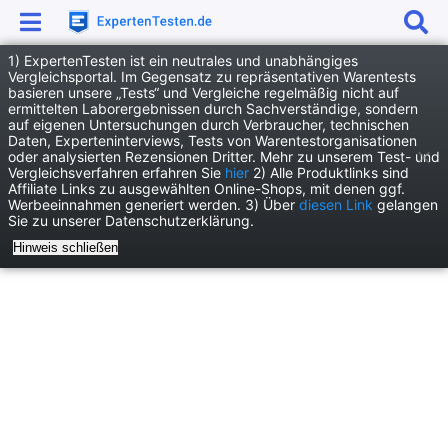
1) ExpertenTesten ist ein neutrales und unabhängiges
Anzeige
Vergleichsportal. Im Gegensatz zu repräsentativen Warentests
basieren unsere „Tests“ und Vergleiche regelmäßig nicht auf
News
ermittelten Laborergebnissen durch Sachverständige, sondern
auf eigenen Untersuchungen durch Verbraucher, technischen
Smart Tech: Wie intelligente Technologien unsere Freizeit revolutionieren
Daten, Experteninterviews, Tests von Warentestorganisationen
oder analysierten Rezensionen Dritter. Mehr zu unserem Test- und
Vergleichsverfahren erfahren Sie
hier
2) Alle Produktlinks sind
Affiliate Links zu ausgewählten Online-Shops, mit denen ggf.
Werbeeinnahmen generiert werden. 3) Über
diesen Link
gelangen
Sie zu unserer Datenschutzerklärung.
Hinweis schließen