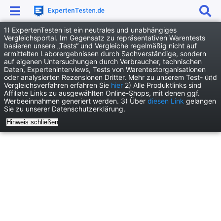
1) ExpertenTesten ist ein neutrales und unabhängiges
Anzeige
Vergleichsportal. Im Gegensatz zu repräsentativen Warentests
basieren unsere „Tests“ und Vergleiche regelmäßig nicht auf
News
Technik News
ermittelten Laborergebnissen durch Sachverständige, sondern
auf eigenen Untersuchungen durch Verbraucher, technischen
Technologie im Fokus: Street-View-Aufnahmen helfen bei Mordermittlung
Daten, Experteninterviews, Tests von Warentestorganisationen
oder analysierten Rezensionen Dritter. Mehr zu unserem Test- und
Vergleichsverfahren erfahren Sie
hier
2) Alle Produktlinks sind
Affiliate Links zu ausgewählten Online-Shops, mit denen ggf.
Werbeeinnahmen generiert werden. 3) Über
diesen Link
gelangen
Sie zu unserer Datenschutzerklärung.
Hinweis schließen