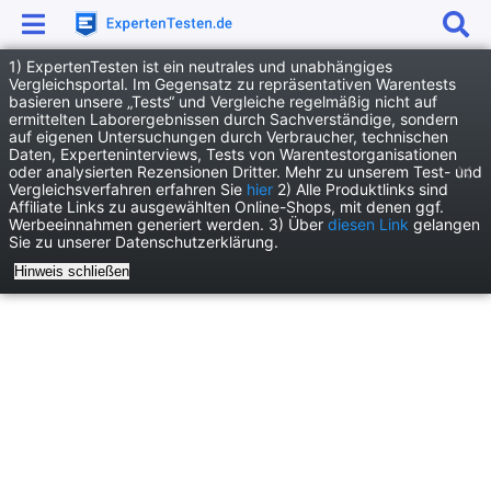
1) ExpertenTesten ist ein neutrales und unabhängiges
Anzeige
Vergleichsportal. Im Gegensatz zu repräsentativen Warentests
basieren unsere „Tests“ und Vergleiche regelmäßig nicht auf
News
Wissenschaft News
ermittelten Laborergebnissen durch Sachverständige, sondern
auf eigenen Untersuchungen durch Verbraucher, technischen
Vergessene Militärbasis unter dem grönländischen Eis entdeckt
Daten, Experteninterviews, Tests von Warentestorganisationen
oder analysierten Rezensionen Dritter. Mehr zu unserem Test- und
Vergleichsverfahren erfahren Sie
hier
2) Alle Produktlinks sind
Affiliate Links zu ausgewählten Online-Shops, mit denen ggf.
Werbeeinnahmen generiert werden. 3) Über
diesen Link
gelangen
Sie zu unserer Datenschutzerklärung.
Hinweis schließen