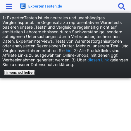
1) ExpertenTesten ist ein neutrales und unabhängiges
Anzeige
Vergleichsportal. Im Gegensatz zu repräsentativen Warentests
basieren unsere „Tests“ und Vergleiche regelmäßig nicht auf
News
Reisenews
ermittelten Laborergebnissen durch Sachverständige, sondern
auf eigenen Untersuchungen durch Verbraucher, technischen
Deutschlands Regionen: Fakten zum Tourismus in Deutschland
Daten, Experteninterviews, Tests von Warentestorganisationen
oder analysierten Rezensionen Dritter. Mehr zu unserem Test- und
Vergleichsverfahren erfahren Sie
hier
2) Alle Produktlinks sind
Affiliate Links zu ausgewählten Online-Shops, mit denen ggf.
Werbeeinnahmen generiert werden. 3) Über
diesen Link
gelangen
Sie zu unserer Datenschutzerklärung.
Hinweis schließen