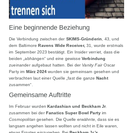
Eine beginnende Beziehung
Die Verbindung zwischen der
SKIMS-Gründerin
, 43, und
dem Baltimore
Ravens Wide Receiver,
31, wurde erstmals
im September 2023 bestätigt. Ein Insider verriet, dass die
beiden „abhängen“ und eine gewisse
Verbindung
zueinander aufgebaut hatten. Bei der
Vanity Fair
Oscar
Party im
März 2024
wurden sie gemeinsam gesehen und
verbrachten laut einer Quelle „fast die ganze
Nacht
zusammen“.
Gemeinsame Auftritte
Im Februar wurden
Kardashian und Beckham Jr
.
zusammen bei der
Fanatics Super Bowl Party
im
Cosmopolitan
gesehen. Die Quelle erwähnte, dass sie es
langsam angehen lassen wollten und nicht in Eile waren,
etwas Ernstes einzugehen. Bei
Beckham Jr.’s