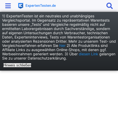
1) ExpertenTesten ist ein neutrales und unabhängiges
Anzeige
Vergleichsportal. Im Gegensatz zu repräsentativen Warentests
basieren unsere „Tests“ und Vergleiche regelmäßig nicht auf
News
TV und Steaming
ermittelten Laborergebnissen durch Sachverständige, sondern
auf eigenen Untersuchungen durch Verbraucher, technischen
Kim Kardashian und Odell Beckham Jr. trennen sich
Daten, Experteninterviews, Tests von Warentestorganisationen
oder analysierten Rezensionen Dritter. Mehr zu unserem Test- und
Vergleichsverfahren erfahren Sie
hier
2) Alle Produktlinks sind
Affiliate Links zu ausgewählten Online-Shops, mit denen ggf.
Werbeeinnahmen generiert werden. 3) Über
diesen Link
gelangen
Sie zu unserer Datenschutzerklärung.
Hinweis schließen