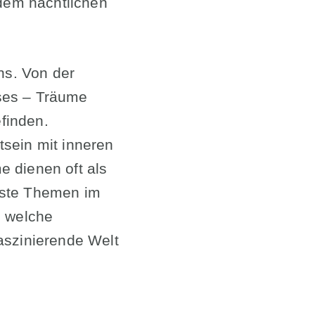
dem nächtlichen
ns. Von der
ses – Träume
finden.
tsein mit inneren
e dienen oft als
öste Themen im
d welche
aszinierende Welt