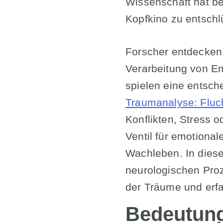
Wissenschaft hat b
Kopfkino zu entschl
Forscher entdecken
Verarbeitung von E
spielen eine entsc
Traumanalyse: Fluc
Konflikten, Stress 
Ventil für emotion
Wachleben. In diese
neurologischen Proz
der Träume und erfa
Bedeutun