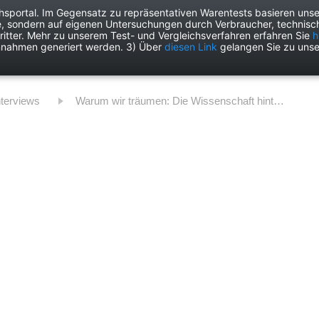
chsportal. Im Gegensatz zu repräsentativen Warentests basieren unse
e, sondern auf eigenen Untersuchungen durch Verbraucher, technisch
Drogerie
Elektronik
Freizeit
Garten
Haushalt
Heimwer
itter. Mehr zu unserem Test- und Vergleichsverfahren erfahren Sie
h
nnahmen generiert werden. 3) Über
diesen Link
gelangen Sie zu unse
nterviews
Warum wir träumen: Die Wissenschaft hinter dem nächtlichen Kopfkino und seine Bedeutung