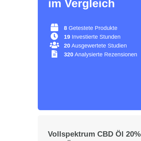
im Vergleich
8
Getestete Produkte
19
Investierte Stunden
20
Ausgewertete Studien
320
Analysierte Rezensionen
Vollspektrum CBD Öl 20% 