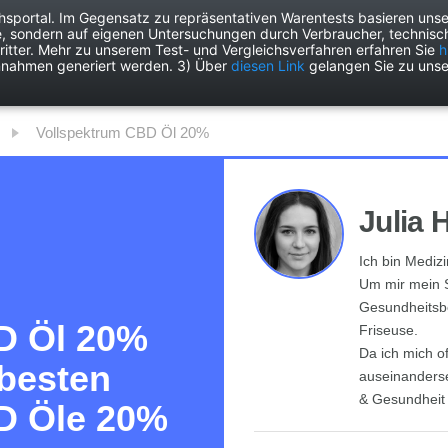
chsportal. Im Gegensatz zu repräsentativen Warentests basieren unse
e, sondern auf eigenen Untersuchungen durch Verbraucher, technisch
Drogerie
Elektronik
Freizeit
Garten
Haushalt
Heimwer
itter. Mehr zu unserem Test- und Vergleichsverfahren erfahren Sie
h
nnahmen generiert werden. 3) Über
diesen Link
gelangen Sie zu unse
Vollspektrum CBD Öl 20%
Julia 
Ich bin Medizi
Um mir mein S
Gesundheitsbe
D Öl 20%
Friseuse.
Da ich mich o
 besten
auseinanderse
& Gesundheit
D Öle 20%