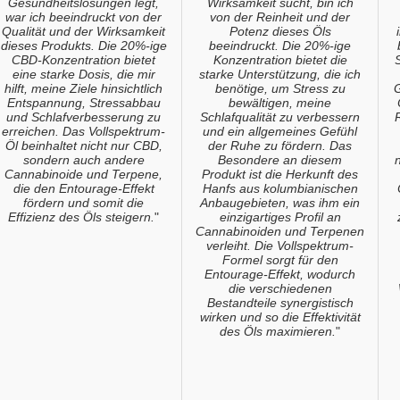
Gesundheitslösungen legt,
Wirksamkeit sucht, bin ich
war ich beeindruckt von der
von der Reinheit und der
Qualität und der Wirksamkeit
Potenz dieses Öls
dieses Produkts. Die 20%-ige
beeindruckt. Die 20%-ige
CBD-Konzentration bietet
Konzentration bietet die
eine starke Dosis, die mir
starke Unterstützung, die ich
hilft, meine Ziele hinsichtlich
benötige, um Stress zu
G
Entspannung, Stressabbau
bewältigen, meine
und Schlafverbesserung zu
Schlafqualität zu verbessern
erreichen. Das Vollspektrum-
und ein allgemeines Gefühl
Öl beinhaltet nicht nur CBD,
der Ruhe zu fördern. Das
sondern auch andere
Besondere an diesem
Cannabinoide und Terpene,
Produkt ist die Herkunft des
die den Entourage-Effekt
Hanfs aus kolumbianischen
fördern und somit die
Anbaugebieten, was ihm ein
Effizienz des Öls steigern.
"
einzigartiges Profil an
Cannabinoiden und Terpenen
verleiht. Die Vollspektrum-
Formel sorgt für den
Entourage-Effekt, wodurch
die verschiedenen
Bestandteile synergistisch
wirken und so die Effektivität
des Öls maximieren.
"