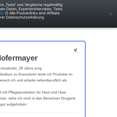
re „Tests“ und Vergleiche regelmäßig
en Daten, Experteninterviews, Tests
ken
Services
ier
2) Alle Produktlinks sind Affiliate
rer Datenschutzerklärung.
Hofermayer
nstudentin, 28 Jahre jung.
tudium zu finanzieren teste ich Produkte im
reich ich und arbeite nebenberuflich als
ft mit Pflegeprodukten für Haut und Haar
tze, sehe ich mich in den Bereichen Drogerie
 gut aufgehoben.