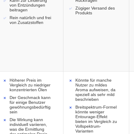
Kann zur Linderung
Rückfragen
von Entzündungen
Zügiger Versand des
beitragen
Produkts
Rein natürlich und frei
von Zusatzstoffen
Höherer Preis im
Könnte für manche
Vergleich zu niedriger
Nutzer zu mildes
konzentrierten Ölen
Aroma aufweisen, da
speziell als sehr mild
Der Geschmack kann
beschrieben
für einige Benutzer
gewöhnungsbedürftig
Breitspektrum-Formel
sein
könnte weniger
Entourage-Effekt
Die Wirkung kann
bieten im Vergleich zu
individuell variieren,
Vollspektrum-
was die Ermittlung
Varianten