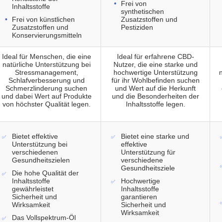
Frei von
Inhaltsstoffe
synthetischen
Frei von künstlichen
Zusatzstoffen und
Zusatzstoffen und
Pestiziden
Konservierungsmitteln
Ideal für Menschen, die eine
Ideal für erfahrene CBD-
natürliche Unterstützung bei
Nutzer, die eine starke und
Stressmanagement,
hochwertige Unterstützung
n
Schlafverbesserung und
für ihr Wohlbefinden suchen
Schmerzlinderung suchen
und Wert auf die Herkunft
und dabei Wert auf Produkte
und die Besonderheiten der
von höchster Qualität legen.
Inhaltsstoffe legen.
Bietet effektive
Bietet eine starke und
Unterstützung bei
effektive
verschiedenen
Unterstützung für
Gesundheitszielen
verschiedene
Gesundheitsziele
Die hohe Qualität der
Inhaltsstoffe
Hochwertige
gewährleistet
Inhaltsstoffe
Sicherheit und
garantieren
Wirksamkeit
Sicherheit und
Wirksamkeit
Das Vollspektrum-Öl