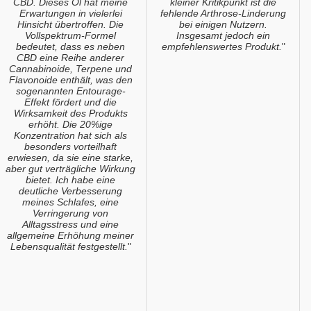
CBD. Dieses Öl hat meine
kleiner Kritikpunkt ist die
Erwartungen in vielerlei
fehlende Arthrose-Linderung
Hinsicht übertroffen. Die
bei einigen Nutzern.
Vollspektrum-Formel
Insgesamt jedoch ein
bedeutet, dass es neben
empfehlenswertes Produkt.
"
CBD eine Reihe anderer
Cannabinoide, Terpene und
Flavonoide enthält, was den
sogenannten Entourage-
Effekt fördert und die
Wirksamkeit des Produkts
erhöht. Die 20%ige
Konzentration hat sich als
besonders vorteilhaft
erwiesen, da sie eine starke,
aber gut verträgliche Wirkung
bietet. Ich habe eine
deutliche Verbesserung
meines Schlafes, eine
Verringerung von
Alltagsstress und eine
allgemeine Erhöhung meiner
Lebensqualität festgestellt.
"