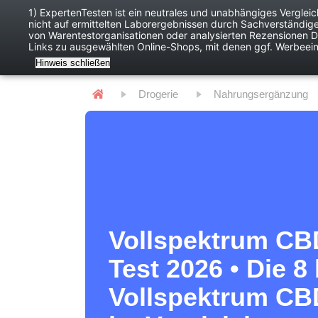
1) ExpertenTesten ist ein neutrales und unabhängiges Verglei
nicht auf ermittelten Laborergebnissen durch Sachverständig
Baby
Digitales
von Warentestorganisationen oder analysierten Rezensionen Dr
Links zu ausgewählten Online-Shops, mit denen ggf. Werbeei
Hinweis schließen
Drogerie
Nahrungsergänzung
Vollspektrum CB
Test 2026 • Die 8
Vollspektrum CB