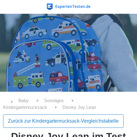
Baby
Sonstiges
Kindergartenrucksack
Disney Joy Lean
Zurück zur Kindergartenrucksack-Vergleichstabelle
Disney Joy Lean im Test