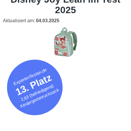
2025
Aktualisiert am:
04.03.2025
ExpertenTesten.de
13. Platz
2,83 (befriedigend)
Kindergartenrucksack