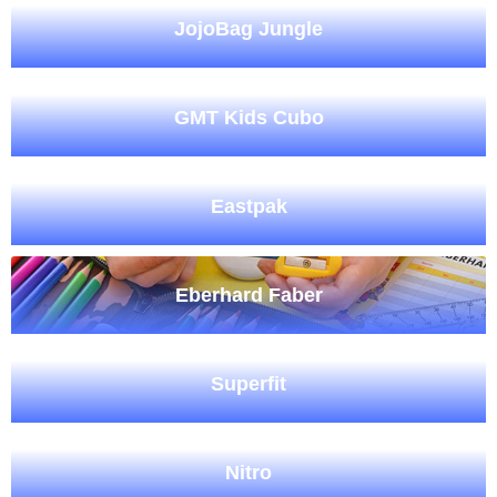
JojoBag Jungle
GMT Kids Cubo
Eastpak
Eberhard Faber
Superfit
Nitro