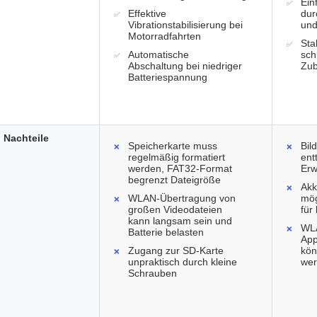
Ein
Effektive
dur
Vibrationstabilisierung bei
und
Motorradfahrten
Sta
Automatische
sch
Abschaltung bei niedriger
Zu
Batteriespannung
Nachteile
Speicherkarte muss
Bil
regelmäßig formatiert
ent
werden, FAT32-Format
Erw
begrenzt Dateigröße
Akk
WLAN-Übertragung von
mög
großen Videodateien
für
kann langsam sein und
WL
Batterie belasten
App
Zugang zur SD-Karte
kön
unpraktisch durch kleine
we
Schrauben