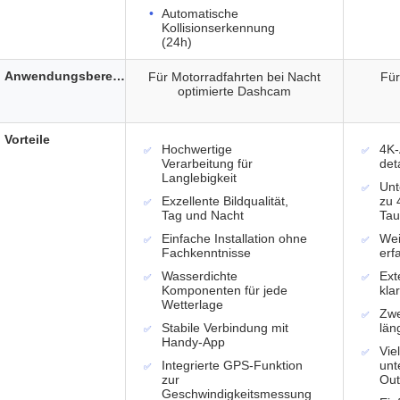
Automatische
Kollisionserkennung
(24h)
Anwendungsbereich
Für Motorradfahrten bei Nacht
Für
optimierte Dashcam
Vorteile
Hochwertige
4K-
Verarbeitung für
det
Langlebigkeit
Unt
Exzellente Bildqualität,
zu 
Tag und Nacht
Tau
Einfache Installation ohne
Wei
Fachkenntnisse
erf
Wasserdichte
Ext
Komponenten für jede
kla
Wetterlage
Zwe
Stabile Verbindung mit
län
Handy-App
Vie
Integrierte GPS-Funktion
unt
zur
Out
Geschwindigkeitsmessung