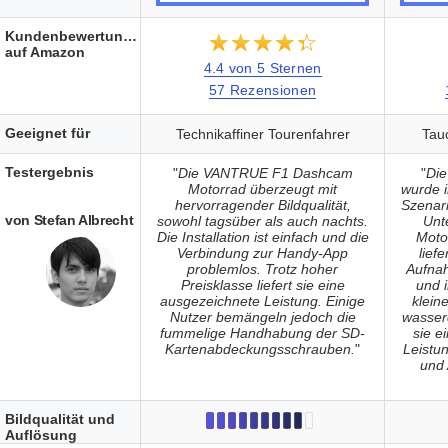
Kundenbewertungen
★★★★★
☆☆☆☆☆
auf Amazon
4.4 von 5 Sternen
57 Rezensionen
Geeignet für
Technikaffiner Tourenfahrer
Tau
Testergebnis
"
Die VANTRUE F1 Dashcam
"
Die
Motorrad überzeugt mit
wurde 
hervorragender Bildqualität,
Szenari
von Stefan Albrecht
sowohl tagsüber als auch nachts.
Unt
Die Installation ist einfach und die
Moto
Verbindung zur Handy-App
lief
problemlos. Trotz hoher
Aufnah
Preisklasse liefert sie eine
und 
ausgezeichnete Leistung. Einige
klein
Nutzer bemängeln jedoch die
wasser
fummelige Handhabung der SD-
sie e
Kartenabdeckungsschrauben.
"
Leistun
und
Bildqualität und
Auflösung