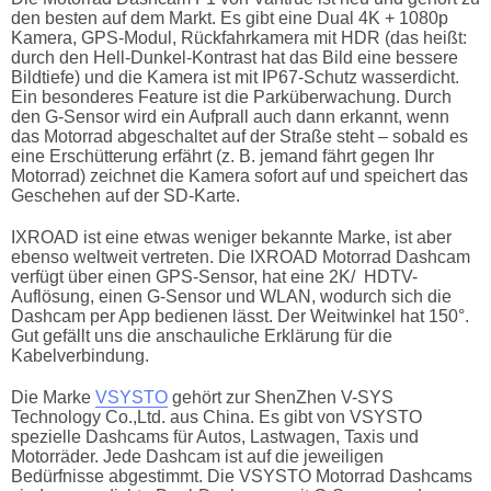
den besten auf dem Markt. Es gibt eine Dual 4K + 1080p
Kamera, GPS-Modul, Rückfahrkamera mit HDR (das heißt:
durch den Hell-Dunkel-Kontrast hat das Bild eine bessere
Bildtiefe) und die Kamera ist mit IP67-Schutz wasserdicht.
Ein besonderes Feature ist die Parküberwachung. Durch
den G-Sensor wird ein Aufprall auch dann erkannt, wenn
das Motorrad abgeschaltet auf der Straße steht – sobald es
eine Erschütterung erfährt (z. B. jemand fährt gegen Ihr
Motorrad) zeichnet die Kamera sofort auf und speichert das
Geschehen auf der SD-Karte.
IXROAD ist eine etwas weniger bekannte Marke, ist aber
ebenso weltweit vertreten. Die IXROAD Motorrad Dashcam
verfügt über einen GPS-Sensor, hat eine 2K/ HDTV-
Auflösung, einen G-Sensor und WLAN, wodurch sich die
Dashcam per App bedienen lässt. Der Weitwinkel hat 150°.
Gut gefällt uns die anschauliche Erklärung für die
Kabelverbindung.
Die Marke
VSYSTO
gehört zur ShenZhen V-SYS
Technology Co.,Ltd. aus China. Es gibt von VSYSTO
spezielle Dashcams für Autos, Lastwagen, Taxis und
Motorräder. Jede Dashcam ist auf die jeweiligen
Bedürfnisse abgestimmt. Die VSYSTO Motorrad Dashcams