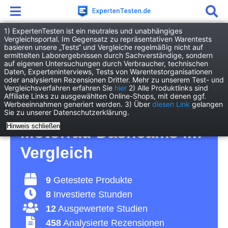
1) ExpertenTesten ist ein neutrales und unabhängiges
Vergleichsportal. Im Gegensatz zu repräsentativen Warentests
basieren unsere „Tests“ und Vergleiche regelmäßig nicht auf
Elektronik
Kamera/Foto
ermittelten Laborergebnissen durch Sachverständige, sondern
Motorrad Dashcam
auf eigenen Untersuchungen durch Verbraucher, technischen
Daten, Experteninterviews, Tests von Warentestorganisationen
oder analysierten Rezensionen Dritter. Mehr zu unserem Test- und
Motorrad Dashcam Test
Vergleichsverfahren erfahren Sie
hier
2) Alle Produktlinks sind
Affiliate Links zu ausgewählten Online-Shops, mit denen ggf.
Werbeeinnahmen generiert werden. 3) Über
diesen Link
gelangen
2026 • Die 9 besten
Sie zu unserer Datenschutzerklärung.
Hinweis schließen
Motorrad Dashcams im
Vergleich
9
Getestete Produkte
8
Investierte Stunden
12
Ausgewertete Studien
458
Analysierte Rezensionen