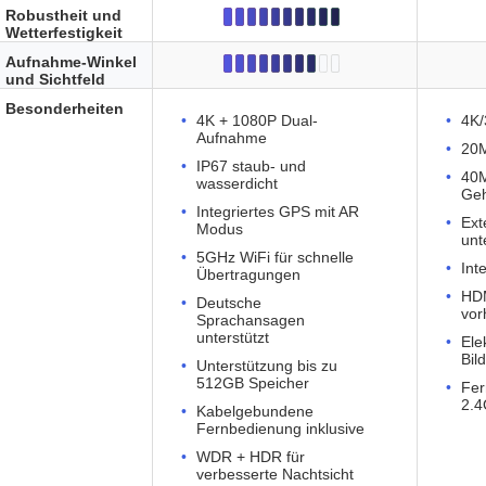
Robustheit und
Wetterfestigkeit
Aufnahme-Winkel
und Sichtfeld
Besonderheiten
4K + 1080P Dual-
4K/
Aufnahme
20M
IP67 staub- und
40M
wasserdicht
Ge
Integriertes GPS mit AR
Ext
Modus
unt
5GHz WiFi für schnelle
Int
Übertragungen
HDM
Deutsche
vor
Sprachansagen
unterstützt
Ele
Bil
Unterstützung bis zu
512GB Speicher
Fer
2.4
Kabelgebundene
Fernbedienung inklusive
WDR + HDR für
verbesserte Nachtsicht