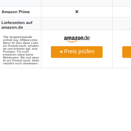
Amazon Prime
Lieferzeiten auf
amazon.de
*Die Vergleichstabelle
enthält sog. Affiliate-Links.
Wenn ihr über diese Links
ein Produkt kauft, erhalten
wir vom Anbieter ggf. eine
Preis prüfen
Provision. Für euch
entstehen dabei keine
Mehrkosten. Wo und wann
ihr ein Produkt kauft, bleibt
natürlich euch überlassen.