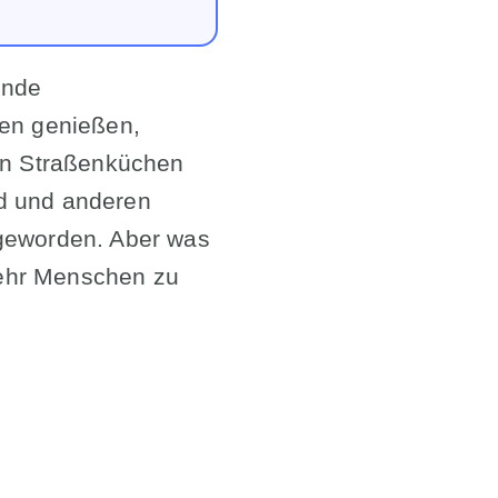
ende
sen genießen,
den Straßenküchen
nd und anderen
 geworden. Aber was
mehr Menschen zu