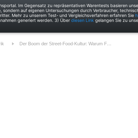
chsportal. Im Gegensatz zu repräsentativen Warentests basieren unse
e, sondern auf eigenen Untersuchungen durch Verbraucher, technisch
Drogerie
Elektronik
Freizeit
Garten
Haushalt
Heimwer
itter. Mehr zu unserem Test- und Vergleichsverfahren erfahren Sie
h
nnahmen generiert werden. 3) Über
diesen Link
gelangen Sie zu unse
rik
Der Boom der Street-Food-Kultur: Warum Foodtrucks immer beliebter werden