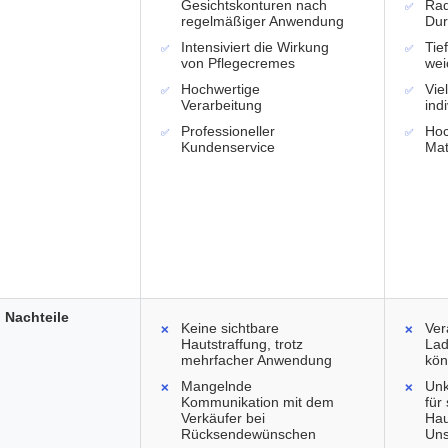
Gesichtskonturen nach
Rad
regelmäßiger Anwendung
Dur
Intensiviert die Wirkung
Tie
von Pflegecremes
wei
Hochwertige
Vie
Verarbeitung
ind
Professioneller
Hoc
Kundenservice
Mat
Nachteile
Keine sichtbare
Ver
Hautstraffung, trotz
Lad
mehrfacher Anwendung
kön
Mangelnde
Unk
Kommunikation mit dem
für
Verkäufer bei
Hau
Rücksendewünschen
Uns