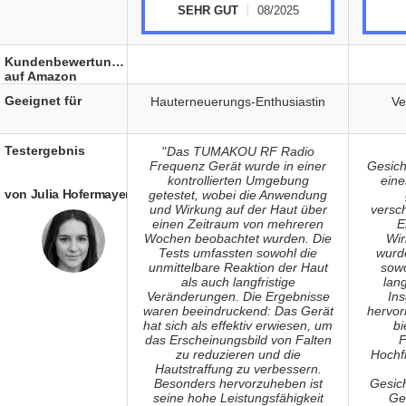
SEHR GUT
08/2025
Kundenbewertungen
auf Amazon
Geeignet für
Hauterneuerungs-Enthusiastin
Ve
Testergebnis
"
Das TUMAKOU RF Radio
Frequenz Gerät wurde in einer
Gesich
kontrollierten Umgebung
eine
von Julia Hofermayer
getestet, wobei die Anwendung
und Wirkung auf der Haut über
versc
einen Zeitraum von mehreren
E
Wochen beobachtet wurden. Die
Wir
Tests umfassten sowohl die
wurd
unmittelbare Reaktion der Haut
sowo
als auch langfristige
lan
Veränderungen. Die Ergebnisse
In
waren beeindruckend: Das Gerät
hervor
hat sich als effektiv erwiesen, um
bi
das Erscheinungsbild von Falten
F
zu reduzieren und die
Hochf
Hautstraffung zu verbessern.
Besonders hervorzuheben ist
Gesic
seine hohe Leistungsfähigkeit
Ge