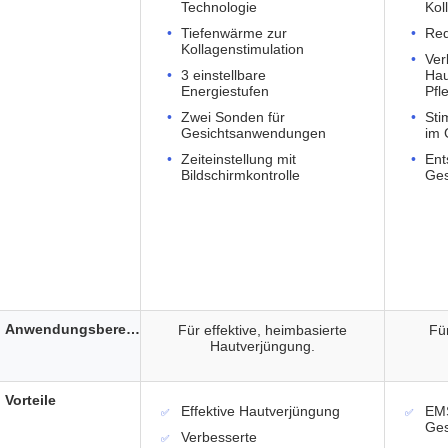
Technologie
Kol
Tiefenwärme zur
Red
Kollagenstimulation
Ver
3 einstellbare
Hau
Energiestufen
Pfl
Zwei Sonden für
Sti
Gesichtsanwendungen
im 
Zeiteinstellung mit
Ent
Bildschirmkontrolle
Ges
Anwendungsbereich
Für effektive, heimbasierte
Fü
Hautverjüngung.
Vorteile
Effektive Hautverjüngung
EMS
Ges
Verbesserte