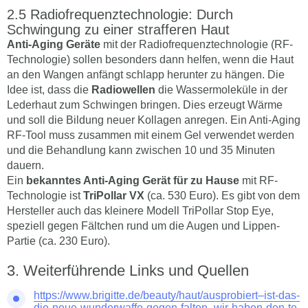
Radiofrequenztechnologie: Durch
Schwingung zu einer strafferen Haut
Anti-Aging Geräte
mit der Radiofrequenztechnologie (RF-
Technologie) sollen besonders dann helfen, wenn die Haut
an den Wangen anfängt schlapp herunter zu hängen. Die
Idee ist, dass die
Radiowellen
die Wassermoleküle in der
Lederhaut zum Schwingen bringen. Dies erzeugt Wärme
und soll die Bildung neuer Kollagen anregen. Ein Anti-Aging
RF-Tool muss zusammen mit einem Gel verwendet werden
und die Behandlung kann zwischen 10 und 35 Minuten
dauern.
Ein
bekanntes Anti-Aging Gerät für zu Hause
mit RF-
Technologie ist
TriPollar VX
(ca. 530 Euro). Es gibt von dem
Hersteller auch das kleinere Modell TriPollar Stop Eye,
speziell gegen Fältchen rund um die Augen und Lippen-
Partie (ca. 230 Euro).
Weiterführende Links und Quellen
https://www.brigitte.de/beauty/haut/ausprobiert–ist-das-
die-neue-wunderwaffe-gegen-falten–wir-haben-den-te