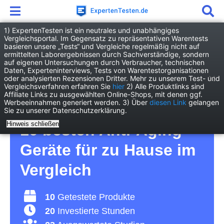
1) ExpertenTesten ist ein neutrales und unabhängiges
Vergleichsportal. Im Gegensatz zu repräsentativen Warentests
basieren unsere „Tests“ und Vergleiche regelmäßig nicht auf
Drogerie
Kosmetik & Hygiene
ermittelten Laborergebnissen durch Sachverständige, sondern
Anti-Aging Gerät für zu Hause
auf eigenen Untersuchungen durch Verbraucher, technischen
Daten, Experteninterviews, Tests von Warentestorganisationen
oder analysierten Rezensionen Dritter. Mehr zu unserem Test- und
Anti-Aging Gerät für zu
Vergleichsverfahren erfahren Sie
hier
2) Alle Produktlinks sind
Affiliate Links zu ausgewählten Online-Shops, mit denen ggf.
Werbeeinnahmen generiert werden. 3) Über
diesen Link
gelangen
Hause Test 2026 • Die
Sie zu unserer Datenschutzerklärung.
Hinweis schließen
10 besten Anti-Aging
Geräte für zu Hause im
Vergleich
10
Getestete Produkte
20
Investierte Stunden