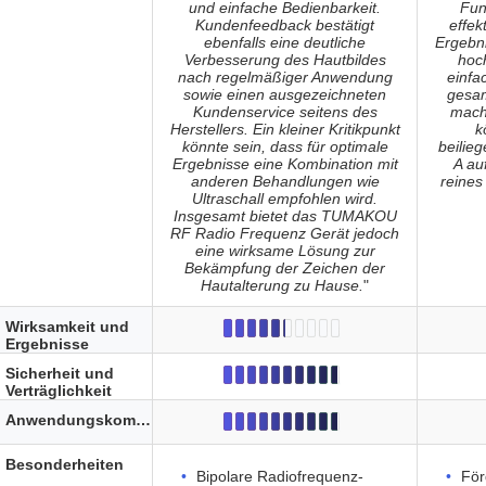
und einfache Bedienbarkeit.
Fun
Kundenfeedback bestätigt
effek
ebenfalls eine deutliche
Ergebni
Verbesserung des Hautbildes
hoc
nach regelmäßiger Anwendung
einfa
sowie einen ausgezeichneten
gesa
Kundenservice seitens des
macht
Herstellers. Ein kleiner Kritikpunkt
k
könnte sein, dass für optimale
beilie
Ergebnisse eine Kombination mit
A au
anderen Behandlungen wie
reines
Ultraschall empfohlen wird.
Insgesamt bietet das TUMAKOU
RF Radio Frequenz Gerät jedoch
eine wirksame Lösung zur
Bekämpfung der Zeichen der
Hautalterung zu Hause.
"
Wirksamkeit und
Ergebnisse
Sicherheit und
Verträglichkeit
Anwendungskomfort
Besonderheiten
Bipolare Radiofrequenz-
För