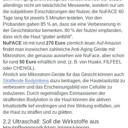
allerdings nicht um tatsächliche Messwerte, sondern nur um
die subjektiven Einschätzungen der Nutzer, die NuFACE 60
Tage lang für jeweils 5 Minuten testeten. Von den
Probanden gaben 85 % an, dass sie eine Verbesserung in
der Gesichtskontur bemerken. 80 % der Nutzer empfanden,
dass sich die Haut “glatter anfühlt”.
NuFACE
ist mit rund
270 Euro
ziemlich teuer. Auf Amazon
findet man inzwischen zahlreiche Anti-Aging Geräte mit
Mikrostrom, die genauso aussehen wie NuFace, aber schon
für rund
50 Euro
erhältlich sind. (z. B. von Huakii, FILFEEL
oder CHENGL).
Ähnlich wie Mikrostrom-Geräte für das Gesicht können auch
Straffende Bodylotions
dazu beitragen, die Hautelastizität zu
verbessern und das Erscheinungsbild von Cellulite zu
reduzieren. Durch regelmäßiges Einmassieren der
straffenden Bodylotion in die Haut können die aktiven
Inhaltsstoffe tief eindringen und ihre Wirkung entfalten, um
die Haut zu straffen und zu glätten.
Ultraschall: Soll die Wirkstoffe aus
Hautpflegeprodukten intensivieren