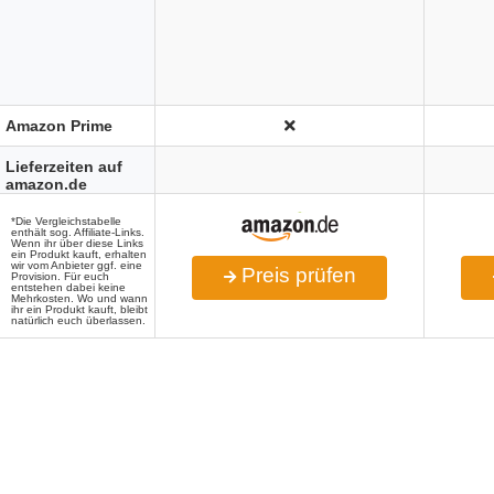
Amazon Prime
Lieferzeiten auf
amazon.de
*Die Vergleichstabelle
enthält sog. Affiliate-Links.
Wenn ihr über diese Links
ein Produkt kauft, erhalten
wir vom Anbieter ggf. eine
Preis prüfen
Provision. Für euch
entstehen dabei keine
Mehrkosten. Wo und wann
ihr ein Produkt kauft, bleibt
natürlich euch überlassen.