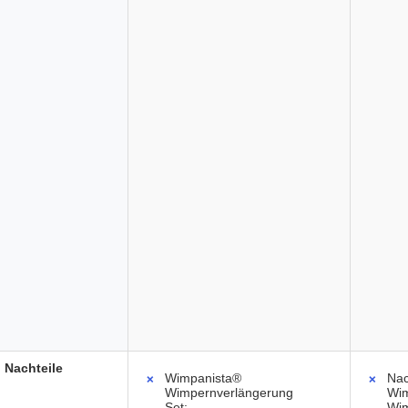
Nachteile
Wimpanista®
Nac
Wimpernverlängerung
Wim
Set:
Wim