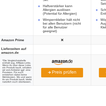
Set
Haftverstärker kann
Allergien auslösen
Sch
(Potential für Allergien)
Ent
Wimpernkleber hält nicht
Mög
bei allen Benutzern (nicht
Aug
für alle Benutzer
Kle
geeignet)
Amazon Prime
Lieferzeiten auf
amazon.de
*Die Vergleichstabelle
enthält sog. Affiliate-Links.
Wenn ihr über diese Links
ein Produkt kauft, erhalten
wir vom Anbieter ggf. eine
Preis prüfen
Provision. Für euch
entstehen dabei keine
Mehrkosten. Wo und wann
ihr ein Produkt kauft, bleibt
natürlich euch überlassen.