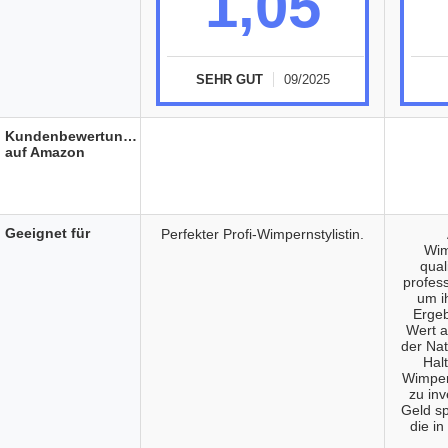
1,05
SEHR GUT
09/2025
Kundenbewertungen
auf Amazon
Geeignet für
Perfekter Profi-Wimpernstylistin.
Wim
qual
profes
um i
Ergeb
Wert a
der Na
Halt
Wimpern
zu inv
Geld sp
die i