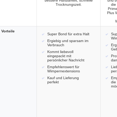
bessere Haftbarkeit, schnelle
und b
Trocknungszeit.
die
Prime
Plus 
W
Vorteile
Super Bond für extra Halt
Sup
Wim
Ergiebig und sparsam im
Verbrauch
Erg
Ge
Kommt liebevoll
eingepackt mit
Pro
persönlicher Nachricht
dan
Empfehlenswert für
Lie
Wimpernextensions
per
Kauf und Lieferung
Emp
perfekt
die
mö