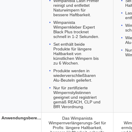
Wimpanista Lash Primer
Set
reinigt und entfettet
Hal
Naturwimpern für
Las
bessere Haftbarkeit.
ent
Wimpanista
Wim
Wimpernkleber Expert
sch
Black Plus trocknet
schnell in 1-2 Sekunden.
Wie
Alu
Set enthält beide
Produkte für längere
Nur 
Haltbarkeit von
Wim
künstlichen Wimpern bis
zu 6 Wochen.
Produkte werden in
wiederverschließbaren
Alu-Beuteln geliefert.
Nur für zertifizierte
Wimpernstylistinnen
geeignet und registriert
gemäß REACH, CLP und
BfR Verordnung.
Anwendungsbereich
Das Wimpanista
Wimpernverlängerungs-Set für
Wim
Profis: längere Haltbarkeit,
ermög