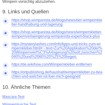
Wimpern vorsichtig abzuziehen.
Links und Quellen
https://shop.wimpanista.de/blogs/news/der-wimpernkle
ber-handhabung-und-lagerung
https://shop.wimpanista.de/blogs/news/wimpernkleber-
wimpernverlaengerung-wimpanista-expert-black-plus
https://mysterylashes.com/info/tipps-und-tricks-zum-wi
mpernkleber.html#:~:text=Zur%20Applikation%20der%
20Wimpernverl%C3%A4ngerung%20soll,zwischen%2
040%20und%2060%20%25%20liegen.
https://de.wikihow.com/Wimpernkleber-entfernen
https://ortpublishing.de/haushalt/wimpernkleber-zu-bea
chten-und-welcher-ist-fuer-mich-geeignet/
Ähnliche Themen
Mascara Test
Wimperntusche Test