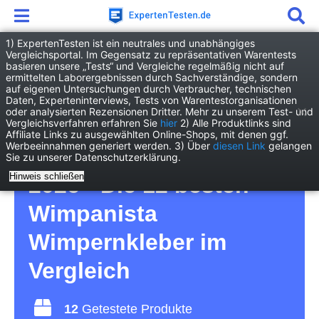
1) ExpertenTesten ist ein neutrales und unabhängiges
Vergleichsportal. Im Gegensatz zu repräsentativen Warentests
basieren unsere „Tests“ und Vergleiche regelmäßig nicht auf
Drogerie
Kosmetik & Hygiene
ermittelten Laborergebnissen durch Sachverständige, sondern
Wimpanista Wimpernkleber
auf eigenen Untersuchungen durch Verbraucher, technischen
Daten, Experteninterviews, Tests von Warentestorganisationen
oder analysierten Rezensionen Dritter. Mehr zu unserem Test- und
Wimpanista
Vergleichsverfahren erfahren Sie
hier
2) Alle Produktlinks sind
Affiliate Links zu ausgewählten Online-Shops, mit denen ggf.
Werbeeinnahmen generiert werden. 3) Über
diesen Link
gelangen
Wimpernkleber Test
Sie zu unserer Datenschutzerklärung.
Hinweis schließen
2026 • Die 12 besten
Wimpanista
Wimpernkleber im
Vergleich
12
Getestete Produkte