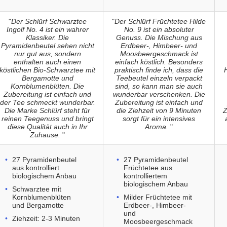
"
Der Schlürf Schwarztee
"
Der Schlürf Früchtetee Hilde
Ingolf No. 4 ist ein wahrer
No. 9 ist ein absoluter
Klassiker. Die
Genuss. Die Mischung aus
Pyramidenbeutel sehen nicht
Erdbeer-, Himbeer- und
nur gut aus, sondern
Moosbeergeschmack ist
enthalten auch einen
einfach köstlich. Besonders
köstlichen Bio-Schwarztee mit
praktisch finde ich, dass die
Bergamotte und
Teebeutel einzeln verpackt
Kornblumenblüten. Die
sind, so kann man sie auch
Zubereitung ist einfach und
wunderbar verschenken. Die
der Tee schmeckt wunderbar.
Zubereitung ist einfach und
Die Marke Schlürf steht für
die Ziehzeit von 9 Minuten
Z
reinen Teegenuss und bringt
sorgt für ein intensives
diese Qualität auch in Ihr
Aroma.
"
Zuhause.
"
27 Pyramidenbeutel
27 Pyramidenbeutel
aus kontrolliert
Früchtetee aus
biologischem Anbau
kontrolliertem
biologischem Anbau
Schwarztee mit
Kornblumenblüten
Milder Früchtetee mit
und Bergamotte
Erdbeer-, Himbeer-
und
Ziehzeit: 2-3 Minuten
Moosbeergeschmack