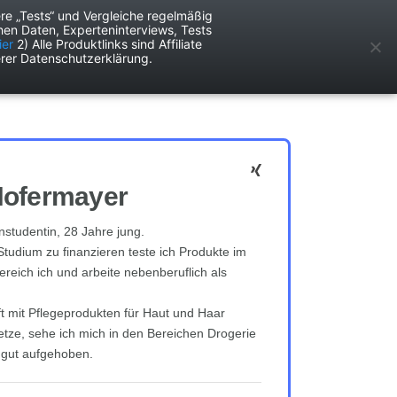
re „Tests“ und Vergleiche regelmäßig
en Daten, Experteninterviews, Tests
ken
Services
ier
2) Alle Produktlinks sind Affiliate
rer Datenschutzerklärung.
Hofermayer
nstudentin, 28 Jahre jung.
tudium zu finanzieren teste ich Produkte im
reich ich und arbeite nebenberuflich als
ft mit Pflegeprodukten für Haut und Haar
tze, sehe ich mich in den Bereichen Drogerie
 gut aufgehoben.