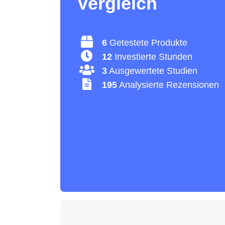
Vergleich
6
Getestete Produkte
12
Investierte Stunden
3
Ausgewertete Studien
195
Analysierte Rezensionen