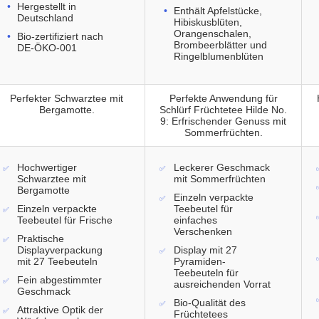
Hergestellt in
Enthält Apfelstücke,
Deutschland
Hibiskusblüten,
Orangenschalen,
Bio-zertifiziert nach
Brombeerblätter und
DE-ÖKO-001
Ringelblumenblüten
Perfekter Schwarztee mit
Perfekte Anwendung für
Bergamotte.
Schlürf Früchtetee Hilde No.
9: Erfrischender Genuss mit
Sommerfrüchten.
Hochwertiger
Leckerer Geschmack
Schwarztee mit
mit Sommerfrüchten
Bergamotte
Einzeln verpackte
Einzeln verpackte
Teebeutel für
Teebeutel für Frische
einfaches
Verschenken
Praktische
Displayverpackung
Display mit 27
mit 27 Teebeuteln
Pyramiden-
Teebeuteln für
Fein abgestimmter
ausreichenden Vorrat
Geschmack
Bio-Qualität des
Attraktive Optik der
Früchtetees