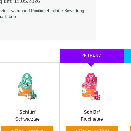
ng am:
11.05.2026
rztee" wurde auf Position 4 mit der Bewertung
e Tabelle.
‎Schlürf
‎Schlürf
Schwarztee
Früchtetee
Preis prüfen
Preis prüfen