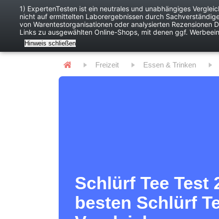
1) ExpertenTesten ist ein neutrales und unabhängiges Verglei
nicht auf ermittelten Laborergebnissen durch Sachverständig
Baby
Digitales
von Warentestorganisationen oder analysierten Rezensionen Dr
Links zu ausgewählten Online-Shops, mit denen ggf. Werbeei
Hinweis schließen
Freizeit
Essen & Trinken
Schlürf Tee Test 
besten Schlürf T