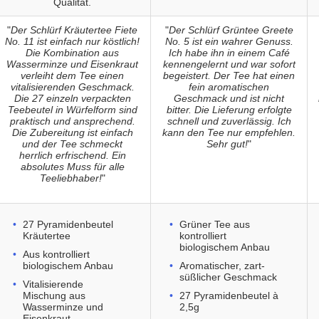
Qualität.
"
Der Schlürf Kräutertee Fiete
"
Der Schlürf Grüntee Greete
No. 11 ist einfach nur köstlich!
No. 5 ist ein wahrer Genuss.
Die Kombination aus
Ich habe ihn in einem Café
Wasserminze und Eisenkraut
kennengelernt und war sofort
verleiht dem Tee einen
begeistert. Der Tee hat einen
vitalisierenden Geschmack.
fein aromatischen
Die 27 einzeln verpackten
Geschmack und ist nicht
Teebeutel in Würfelform sind
bitter. Die Lieferung erfolgte
praktisch und ansprechend.
schnell und zuverlässig. Ich
Die Zubereitung ist einfach
kann den Tee nur empfehlen.
und der Tee schmeckt
Sehr gut!
"
herrlich erfrischend. Ein
absolutes Muss für alle
Teeliebhaber!
"
27 Pyramidenbeutel
Grüner Tee aus
Kräutertee
kontrolliert
biologischem Anbau
Aus kontrolliert
biologischem Anbau
Aromatischer, zart-
süßlicher Geschmack
Vitalisierende
Mischung aus
27 Pyramidenbeutel à
Wasserminze und
2,5g
Eisenkraut