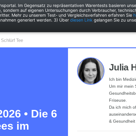
chsportal. Im Gegensatz zu repräsentativen Warentests basieren unse
e, sondern auf eigenen Untersuchungen durch Verbraucher, technisch
Drogerie
Elektronik
Freizeit
Garten
Haushalt
Heimwer
itter. Mehr zu unserem Test- und Vergleichsverfahren erfahren Sie
h
nnahmen generiert werden. 3) Über
diesen Link
gelangen Sie zu unse
Schlürf Tee
Julia 
Ich bin Medizi
Um mir mein S
Gesundheitsbe
Friseuse.
Da ich mich o
2026 • Die 6
auseinanderse
& Gesundheit
ees im