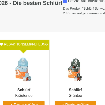
Letzte Aktualisieru
026 - Die besten Schlürf
Das Produkt "‎Schlürf Schwa
2.45 neu aufgenommen in di
‎Schlürf
‎Schlürf
Kräutertee
Grüntee
Preis prüfen
Preis prüfen