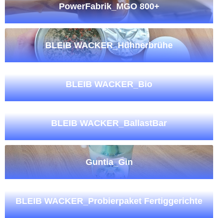
PowerFabrik_MGO 800+
BLEIB WACKER_Hühnerbrühe
BLEIB WACKER_Bio
BLEIB WACKER_BallastBar
Guntia_Gin
BLEIB WACKER_Probierpaket Fertiggerichte