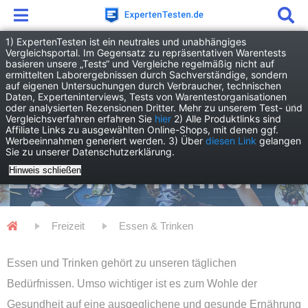
1) ExpertenTesten ist ein neutrales und unabhängiges
Vergleichsportal. Im Gegensatz zu repräsentativen Warentests
basieren unsere „Tests“ und Vergleiche regelmäßig nicht auf
ermittelten Laborergebnissen durch Sachverständige, sondern
auf eigenen Untersuchungen durch Verbraucher, technischen
Daten, Experteninterviews, Tests von Warentestorganisationen
oder analysierten Rezensionen Dritter. Mehr zu unserem Test- und
Vergleichsverfahren erfahren Sie
hier
2) Alle Produktlinks sind
Affiliate Links zu ausgewählten Online-Shops, mit denen ggf.
Werbeeinnahmen generiert werden. 3) Über
diesen Link
gelangen
Sie zu unserer Datenschutzerklärung.
Essen & Trinken
Hinweis schließen
Freizeit
Essen & Trinken
Essen und Trinken gehört zu unseren täglichen
Bedürfnissen. Umso wichtiger ist es zum Wohle der
Gesundheit auf eine ausgeglichene und gesunde Ernährung