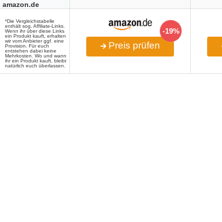
amazon.de
*Die Vergleichstabelle
enthält sog. Affiliate-Links.
-19%
Wenn ihr über diese Links
ein Produkt kauft, erhalten
wir vom Anbieter ggf. eine
Preis prüfen
Provision. Für euch
entstehen dabei keine
Mehrkosten. Wo und wann
ihr ein Produkt kauft, bleibt
natürlich euch überlassen.