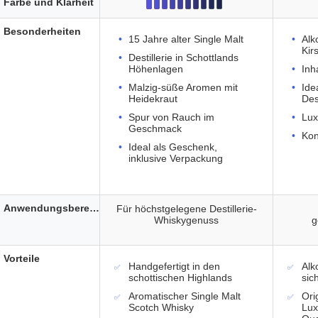
Farbe und Klarheit
Besonderheiten
15 Jahre alter Single Malt
Alk
Kir
Destillerie in Schottlands
Höhenlagen
Inh
Malzig-süße Aromen mit
Ide
Heidekraut
Des
Spur von Rauch im
Lux
Geschmack
Kon
Ideal als Geschenk,
inklusive Verpackung
Anwendungsbereich
Für höchstgelegene Destillerie-
Whiskygenuss
g
Vorteile
Handgefertigt in den
Alko
schottischen Highlands
sic
Aromatischer Single Malt
Ori
Scotch Whisky
Lux