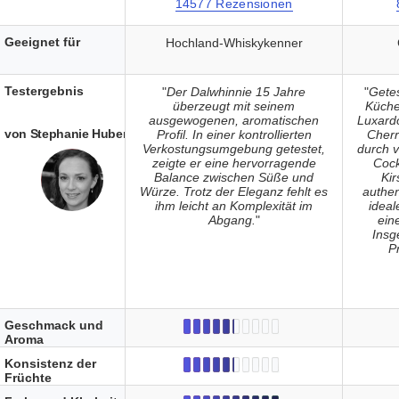
14577 Rezensionen
Geeignet für
Hochland-Whiskykenner
Testergebnis
"
Der Dalwhinnie 15 Jahre
"
Getes
überzeugt mit seinem
Küche
ausgewogenen, aromatischen
Luxard
von Stephanie Huber
Profil. In einer kontrollierten
Cherr
Verkostungsumgebung getestet,
durch 
zeigte er eine hervorragende
Cock
Balance zwischen Süße und
Ki
Würze. Trotz der Eleganz fehlt es
authe
ihm leicht an Komplexität im
ideal
Abgang.
"
ein
Insg
P
Geschmack und
Aroma
Konsistenz der
Früchte