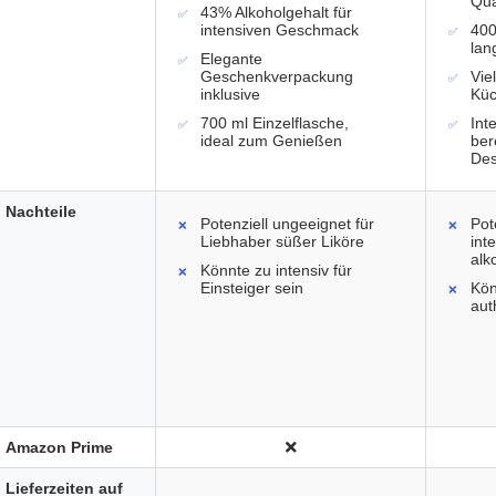
Qua
43% Alkoholgehalt für
intensiven Geschmack
400
lan
Elegante
Geschenkverpackung
Vie
inklusive
Küc
700 ml Einzelflasche,
Int
ideal zum Genießen
ber
Des
Nachteile
Potenziell ungeeignet für
Pot
Liebhaber süßer Liköre
int
alk
Könnte zu intensiv für
Einsteiger sein
Kön
aut
Amazon Prime
Lieferzeiten auf