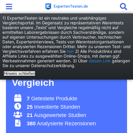
1) ExpertenTesten ist ein neutrales und unabhängiges
Vergleichsportal. Im Gegensatz zu repräsentativen Warentests
basieren unsere „Tests“ und Vergleiche regelmäßig nicht auf
Freizeit
Essen & Trinken
Maraschino
ermittelten Laborergebnissen durch Sachverständige, sondern
auf eigenen Untersuchungen durch Verbraucher, technischen
Daten, Experteninterviews, Tests von Warentestorganisationen
Maraschino Test 2026 •
oder analysierten Rezensionen Dritter. Mehr zu unserem Test- und
Vergleichsverfahren erfahren Sie
hier
2) Alle Produktlinks sind
Affiliate Links zu ausgewählten Online-Shops, mit denen ggf.
Die 7 besten
Werbeeinnahmen generiert werden. 3) Über
diesen Link
gelangen
Sie zu unserer Datenschutzerklärung.
Maraschinos im
Hinweis schließen
Vergleich
7
Getestete Produkte
25
Investierte Stunden
21
Ausgewertete Studien
380
Analysierte Rezensionen