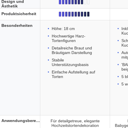
Design und
Ästhetik
Produktsicherheit
Besonderheiten
Höhe: 18 cm
Ink
Kuc
Hochwertige Harz-
Tortenfiguren
Sch
Kuc
Detailreiche Braut und
Bräutigam Darstellung
Aut
mit
Stabile
Unterstützungsbasis
'BA
bei
Einfache Aufstellung auf
Torten
5 b
5 w
Anwendungsbereich
Für detailgetreue, elegante
Hochzeitstortendekoration
Babygeb