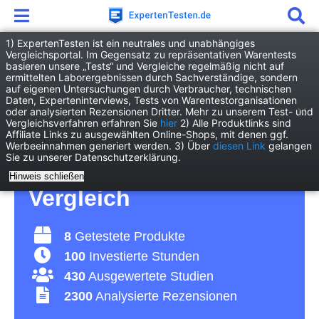
1) ExpertenTesten ist ein neutrales und unabhängiges
Vergleichsportal. Im Gegensatz zu repräsentativen Warentests
basieren unsere „Tests“ und Vergleiche regelmäßig nicht auf
Freizeit
Essen & Trinken
Tortenfigur
ermittelten Laborergebnissen durch Sachverständige, sondern
auf eigenen Untersuchungen durch Verbraucher, technischen
Daten, Experteninterviews, Tests von Warentestorganisationen
Tortenfigur Test 2026 •
oder analysierten Rezensionen Dritter. Mehr zu unserem Test- und
Vergleichsverfahren erfahren Sie
hier
2) Alle Produktlinks sind
Affiliate Links zu ausgewählten Online-Shops, mit denen ggf.
Die 8 besten
Werbeeinnahmen generiert werden. 3) Über
diesen Link
gelangen
Sie zu unserer Datenschutzerklärung.
Tortenfiguren im
Hinweis schließen
Vergleich
8
Getestete Produkte
100
Investierte Stunden
430
Ausgewertete Studien
2300
Analysierte Rezensionen