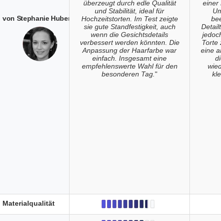
überzeugt durch edle Qualität
einer
und Stabilität, ideal für
Um
von Stephanie Huber
Hochzeitstorten. Im Test zeigte
bee
sie gute Standfestigkeit, auch
Detail
wenn die Gesichtsdetails
jedoc
verbessert werden könnten. Die
Torte 
Anpassung der Haarfarbe war
eine 
einfach. Insgesamt eine
d
empfehlenswerte Wahl für den
wied
besonderen Tag.
"
kl
Materialqualität