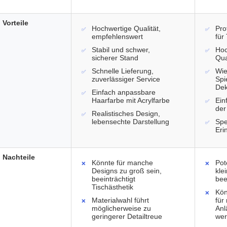
Vorteile
Hochwertige Qualität,
Pro
empfehlenswert
für
Stabil und schwer,
Hoc
sicherer Stand
Qua
Schnelle Lieferung,
Wie
zuverlässiger Service
Spi
Dek
Einfach anpassbare
Haarfarbe mit Acrylfarbe
Ein
der
Realistisches Design,
lebensechte Darstellung
Spe
Eri
Nachteile
Könnte für manche
Pot
Designs zu groß sein,
kle
beeinträchtigt
bee
Tischästhetik
Kön
Materialwahl führt
für
möglicherweise zu
Anl
geringerer Detailtreue
we