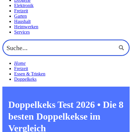
Drogerie
Elektronik
Freizeit
Garten
Haushalt
Heimwerken
Services
Home
Freizeit
Essen & Trinken
Doppelkeks
Doppelkeks Test 2026 • Die 8
besten Doppelkekse im
Vergleich