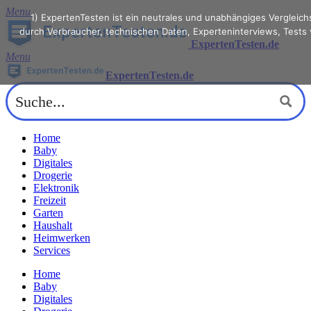
Menu
1) ExpertenTesten ist ein neutrales und unabhängiges Vergleic
durch Verbraucher, technischen Daten, Experteninterviews, Tests
ExpertenTesten.de
Menu
ExpertenTesten.de
Home
Baby
Digitales
Drogerie
Elektronik
Freizeit
Garten
Haushalt
Heimwerken
Services
Home
Baby
Digitales