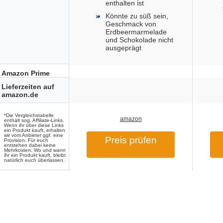
enthalten ist
Könnte zu süß sein,
Geschmack von
Erdbeermarmelade
und Schokolade nicht
ausgeprägt
Amazon Prime
Lieferzeiten auf
amazon.de
*Die Vergleichstabelle
amazon
enthält sog. Affiliate-Links.
Wenn ihr über diese Links
ein Produkt kauft, erhalten
wir vom Anbieter ggf. eine
Preis prüfen
Provision. Für euch
entstehen dabei keine
Mehrkosten. Wo und wann
ihr ein Produkt kauft, bleibt
natürlich euch überlassen.