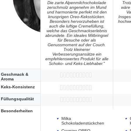
Die zarte Alpenmilchschokolade
Trot
zerschmolz angenehm im Mund
wäre
und harmonierte perfekt mit den
Va
knusprigen Oreo-Keksstücken.
Insges
Besonders hervorzuheben ist
hochwe
auch die luftige Cremefüllung,
welche das Geschmackserlebnis
abrundete. Ein ideales Mitbringsel
für Besuche oder als
Genussmoment auf der Couch.
Trotz kleinerer
Verbesserungsansätze ein
empfehlenswertes Produkt für alle
Schoko- und Keks-Liebhaber.
"
Geschmack &
Aroma
Keks-Konsistenz
Füllungsqualität
Besonderheiten
Milka
Schokoladenstückchen
Cremige OREO-