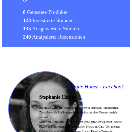
8
Getestete Produkte
123
Investierte Stunden
135
Ausgewertete Studien
240
Analysierte Rezensionen
Stephanie Huber - Facebook
Stephanie Huber
Ich bin 29 Jahre alt, wohne und studiere in Hamburg, Modedesign.
Zuvor habe ich Ernährungswissenschaften an einer Fernuniversität
studiert.
Mein Faible gilt dem 'dolce vita', ich gehe gerne schick essen, bereise
Städte und bin regelmäßig auf Fashion Shows zu Gast. Von meinen
Erfahrungen und Produkttests lesen Sie auf ExpertenTesten.de.