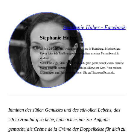
Stephanie Huber - Facebook
Stephanie Huber
Ich bin 29 Jahre alt, wohne und studiere in Hamburg, Modedesign.
Zuvor habe ich Ernährungswissenschaften an einer Fernuniversität
studiert.
Mein Faible gilt dem 'dolce vita', ich gehe gerne schick essen, bereise
Städte und bin regelmäßig auf Fashion Shows zu Gast. Von meinen
Erfahrungen und Produkttests lesen Sie auf ExpertenTesten.de.
Inmitten des süßen Genusses und des stilvollen Lebens, das
ich in Hamburg so liebe, habe ich es mir zur Aufgabe
gemacht, die Crème de la Crème der Doppelkekse für dich zu