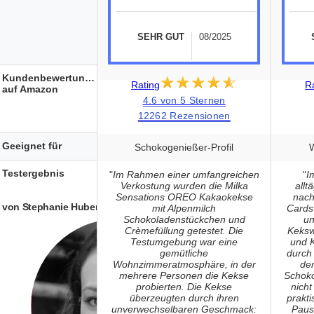
SEHR GUT
08/2025
Kundenbewertungen
★★★★★
☆☆☆☆☆
Rating
R
auf Amazon
4.6 von 5 Sternen
12262 Rezensionen
Geeignet für
Schokogenießer-Profil
Testergebnis
"
Im Rahmen einer umfangreichen
"
I
Verkostung wurden die Milka
allt
Sensations OREO Kakaokekse
nach
von Stephanie Huber
mit Alpenmilch
Cards
Schokoladenstückchen und
un
Crèmefüllung getestet. Die
Keksw
Testumgebung war eine
und 
gemütliche
durch
Wohnzimmeratmosphäre, in der
de
mehrere Personen die Kekse
Schoko
probierten. Die Kekse
nicht
überzeugten durch ihren
prakti
unverwechselbaren Geschmack:
Paus