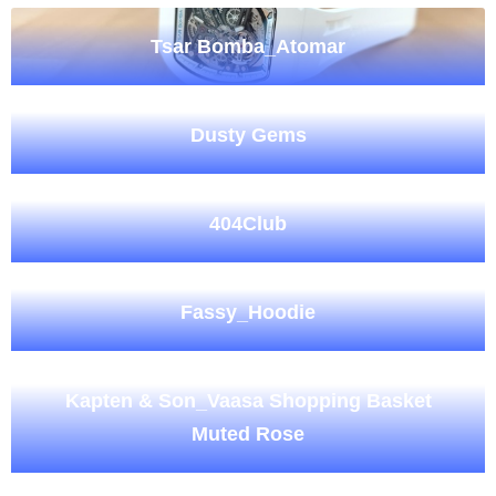
Tsar Bomba_Atomar
Dusty Gems
404Club
Fassy_Hoodie
Kapten & Son_Vaasa Shopping Basket
Muted Rose