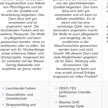
sie hauptsächlich zum Häkeln
von der gleichbleibenden
von Plüschfiguren und bin
Qualität begeistert. Das Garn
G
von der Qualität und
lässt sich sehr gut
u
Verarbeitung begeistert. Das
verarbeiten und ich kann es
Garn lässt sich gut
definitiv empfehlen. Es ist
verarbeiten und ist
weich und hat eine
angenehm weich. Die
samtartige Optik, was es
a
leuchtenden Farben sind ein
besonders angenehm macht.
weiterer Pluspunkt. Die Wolle
Die Wolle ist auch pflegeleicht
e
ist pflegeleicht und kann
und langlebig, da sie
4
gewaschen werden, ohne zu
problemlos in der
A
verblassen oder zu pillen. Sie
Waschmaschine gewaschen
eignet sich für Strickanfänger
werden kann und nicht
sowie erfahrene Häkel- und
fusselt. Mit diesem Garn sind
Strickprojekte. Insgesamt bin
viele Möglichkeiten gegeben,
ich zufrieden mit der Maxee
ob für Deko, Kleidung oder
Samtig Babywolle und
Accessoires. Die
empfehle sie gerne weiter.
"
Verarbeitung ist leicht und
man erzielt schnell Erfolge.
Insgesamt ein tolles Produkt!
"
Leuchtende Farben
OEKO-TEX
zertifiziertes Chenille-
Gesundheits- und
Garn
Umweltschutz
Weicher Griff,
Strapazierfähig und
samtartige Optik