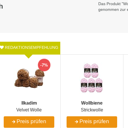
Das Produkt "‎W
h
genommen zur e
-7%
‎Ilkadim
‎Wollbiene
Velvet Wolle
Strickwolle
Preis prüfen
Preis prüfen