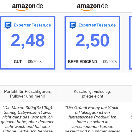
2,48
2,50
GUT
09/2025
BEFRIEDIGEND
09/2025
Perfekt für Plüschfiguren,
Kuschelig, vielseitig,
Pullover und mehr!
pflegeleicht
"
Die Maxee 300g(3×100g)
"
Die Gründl Funny uni Strick-
Samtig Babywolle ist zwar
& Häkelgarn ist ein
nicht ganz das, wonach ich
fantastisches Produkt! Ich
gesucht habe, aber dennoch
habe es schon in
sehr weich und hat eine
verschiedenen Farben
schöne Farbe. Ich benutze
gekauft und bin immer wieder