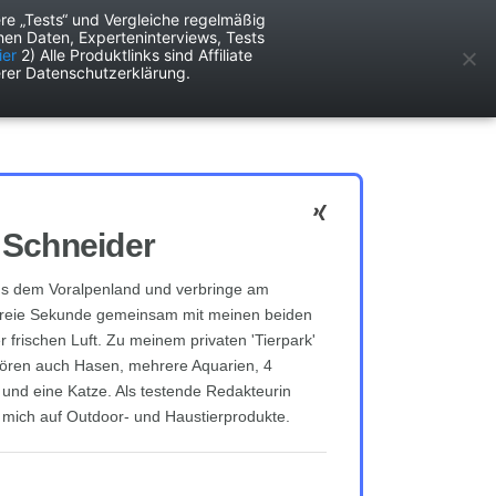
re „Tests“ und Vergleiche regelmäßig
en Daten, Experteninterviews, Tests
ken
Services
ier
2) Alle Produktlinks sind Affiliate
rer Datenschutzerklärung.
 Schneider
s dem Voralpenland und verbringe am
 freie Sekunde gemeinsam mit meinen beiden
 frischen Luft. Zu meinem privaten 'Tierpark'
ören auch Hasen, mehrere Aquarien, 4
e und eine Katze. Als testende Redakteurin
h mich auf Outdoor- und Haustierprodukte.