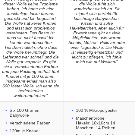
dieser Wolle keine Probleme
die Wolle fühlt sich
haben. Ich habe mir eine
wunderbar weich an. Sie
kuschelige Jacke daraus
eignet sich perfekt für
gestrickt und bin begeistert.
kuschelige Babydecken,
Die Wolle hat keine Knoten
Kissen und süße
und lässt sich problemlos
Häkeltierchen. Aber auch für
verarbeiten. Das Beste ist,
Erwachsene gibt es viele
dass sie nicht fusselt! Ich
Möglichkeiten, wie warme
konnte wunderschöne
Schals, Mützen, Pullover oder
Tierchen häkeln, ohne dass
eine Tagesdecke. Die Wolle
die Wolle herumfliegt. Die
ist vielseitig einsetzbar und
Lieferung war schnell und die
leicht zu pflegen. Ich fühle
Wolle gut verpackt. Es gibt
mich wie auf Wolken!
"
sie in verschiedenen Farben
und jede Packung enthält fünf
Knäuel mit je 100 Gramm.
Insgesamt erhält man also
600 Meter Wolle. Ich kann sie
bedenkenlos
weiterempfehlen!
"
5 x 100 Gramm
100 % Mikropolyester
Babywolle
Maschenprobe
Verschiedene Farben
Häkeln: 10x10cm 14
Maschen, 14 Reihen
120m je Knäuel