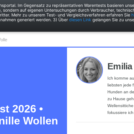
chsportal. Im Gegensatz zu repräsentativen Warentests basieren unse
e, sondern auf eigenen Untersuchungen durch Verbraucher, technisch
Drogerie
Elektronik
Freizeit
Garten
Haushalt
Heimwer
itter. Mehr zu unserem Test- und Vergleichsverfahren erfahren Sie
h
nnahmen generiert werden. 3) Über
diesen Link
gelangen Sie zu unse
Wolle
Emilia
Ich komme au
liebsten jede
Hunden an der
zu Hause geh
st 2026 •
Wellensittich
fokussiere ic
nille Wollen