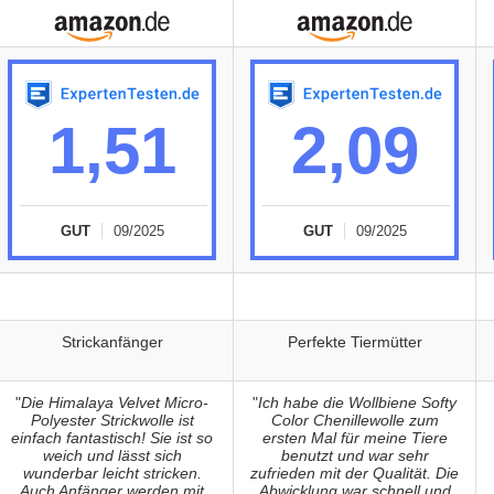
1,51
2,09
GUT
09/2025
GUT
09/2025
Strickanfänger
Perfekte Tiermütter
"
Die Himalaya Velvet Micro-
"
Ich habe die Wollbiene Softy
Polyester Strickwolle ist
Color Chenillewolle zum
einfach fantastisch! Sie ist so
ersten Mal für meine Tiere
weich und lässt sich
benutzt und war sehr
wunderbar leicht stricken.
zufrieden mit der Qualität. Die
Auch Anfänger werden mit
Abwicklung war schnell und