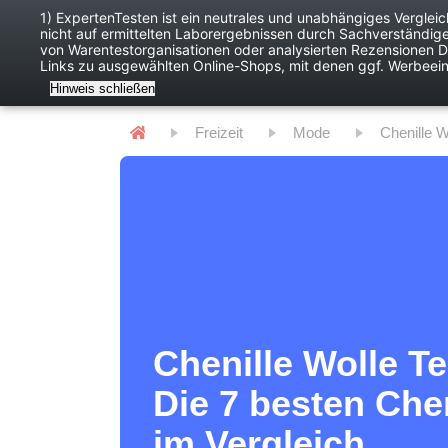
1) ExpertenTesten ist ein neutrales und unabhängiges Verglei
nicht auf ermittelten Laborergebnissen durch Sachverständig
Baby
Digitales
von Warentestorganisationen oder analysierten Rezensionen Dr
Links zu ausgewählten Online-Shops, mit denen ggf. Werbeei
Hinweis schließen
Freizeit
Mode
Chenille 
Chenille Wolle Te
Die 7 besten Che
im Vergleich