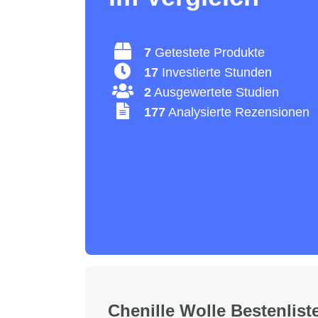
7
Getestete Produkte
17
Investierte Stunden
2
Ausgewertete Studien
177
Analysierte Rezensionen
Chenille Wolle Bestenlist