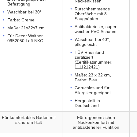
Nackenkissen
Befestigung
Rutschhemmende
Waschbar bei 30°
Oberfläche mit 8
Saugnäpfen
Farbe: Creme
Antibakterieller, super
Maße: 21x32x7 cm
weicher PVC Schaum
Für Decor Walther
Waschbar bei 40°,
0952050 Loft NKC
pflegeleicht
TÜV Rheinland
zertifiziert
(Zertifikatsnummer:
1111212421)
Maße: 23 x 32 cm,
Farbe: Blau
Geruchlos und für
Allergiker geeignet
Hergestellt in
Deutschland
Für komfortables Baden mit
Für ergonomischen
sicherem Halt
Nackenkomfort mit
antibakterieller Funktion