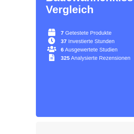
Vergleich
7
Getestete Produkte
37
Investierte Stunden
6
Ausgewertete Studien
325
Analysierte Rezensionen