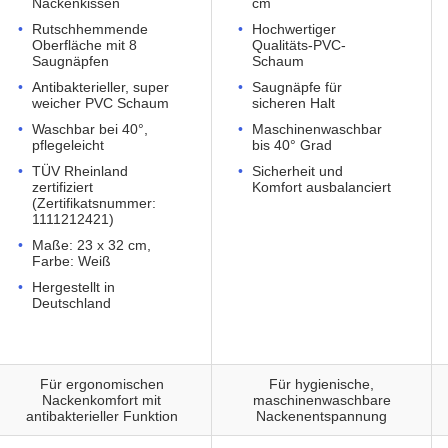
Nackenkissen
cm
Rutschhemmende
Hochwertiger
Oberfläche mit 8
Qualitäts-PVC-
Saugnäpfen
Schaum
Antibakterieller, super
Saugnäpfe für
weicher PVC Schaum
sicheren Halt
Waschbar bei 40°,
Maschinenwaschbar
pflegeleicht
bis 40° Grad
TÜV Rheinland
Sicherheit und
zertifiziert
Komfort ausbalanciert
(Zertifikatsnummer:
1111212421)
Maße: 23 x 32 cm,
Farbe: Weiß
Hergestellt in
Deutschland
Für ergonomischen
Für hygienische,
Nackenkomfort mit
maschinenwaschbare
antibakterieller Funktion
Nackenentspannung