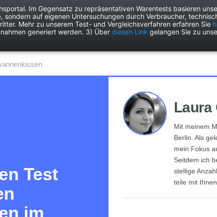
chsportal. Im Gegensatz zu repräsentativen Warentests basieren unse
e, sondern auf eigenen Untersuchungen durch Verbraucher, technisch
Drogerie
Elektronik
Freizeit
Garten
Haushalt
Heimwer
itter. Mehr zu unserem Test- und Vergleichsverfahren erfahren Sie
h
nnahmen generiert werden. 3) Über
diesen Link
gelangen Sie zu unse
wannenkissen
Laura 
Mit meinem Ma
Berlin. Als ge
mein Fokus a
Seitdem ich b
en Test
stellige Anza
teile mit Ihne
en
en im