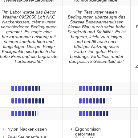
Wellness-Oase-Liebhaber
Komfort-Badegenießer
"
Im Labor wurde das Decor
"
Im Test unter realen
Walther 0952050 Loft NKC
Bedingungen überzeugte das
Nackenkissen, crème unter
Spirella Badewannenkissen
verschiedenen Bedingungen
Alaska Blau durch seine hohe
R
getestet. Es zeigte eine
Saugkraft und Stabilität. Es ist
hervorragende Leistung mit
bequem, leicht zu reinigen
seinem komfortablen und
und behält auch nach
langlebigen Design. Einige
häufiger Nutzung seine
Kritikpunkte sind jedoch der
Farbe. Ein gutes Preis-
hohe Preis und die begrenzte
Leistungs-Verhältnis rundet
Farbauswahl.
"
das positive Gesamtbild ab.
"
Z
Nylon Nackenkissen
Ergonomisch
geformtes
Zwei Saugnäpfe zur