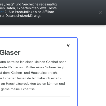
re „Tests“ und Vergleiche regelmäßig
en Daten, Experteninterviews, Tests
ken
Services
ier
2) Alle Produktlinks sind Affiliate
rer Datenschutzerklärung.
Glaser
nn betreibe ich einen kleinen Gasthof nahe
lernte Köchin und Mutter eines Sohnes liegt
uf dem Küchen- und Haushaltsbereich.
ei ExpertenTesten.de bin habe ich eine 3-
hl an Haushaltsprodukten testen können und
n gerne meine Expertise.