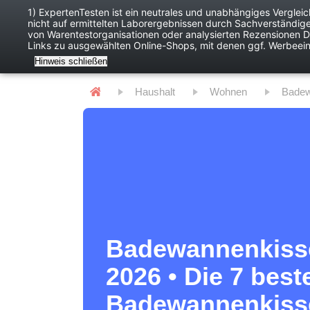
1) ExpertenTesten ist ein neutrales und unabhängiges Verglei
nicht auf ermittelten Laborergebnissen durch Sachverständig
Baby
Digitales
von Warentestorganisationen oder analysierten Rezensionen Dr
Links zu ausgewählten Online-Shops, mit denen ggf. Werbeei
Hinweis schließen
Haushalt
Wohnen
Bade
Badewannenkiss
2026 • Die 7 best
Badewannenkiss