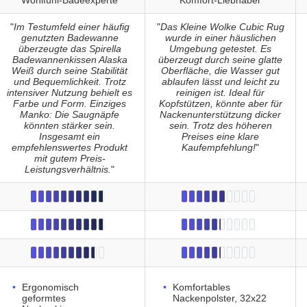
Wohlfühl-Badeexperte
Komfort-Liebhaber
"
Im Testumfeld einer häufig
"
Das Kleine Wolke Cubic Rug
genutzten Badewanne
wurde in einer häuslichen
überzeugte das Spirella
Umgebung getestet. Es
Badewannenkissen Alaska
überzeugt durch seine glatte
Weiß durch seine Stabilität
Oberfläche, die Wasser gut
und Bequemlichkeit. Trotz
ablaufen lässt und leicht zu
intensiver Nutzung behielt es
reinigen ist. Ideal für
Farbe und Form. Einziges
Kopfstützen, könnte aber für
Manko: Die Saugnäpfe
Nackenunterstützung dicker
könnten stärker sein.
sein. Trotz des höheren
Insgesamt ein
Preises eine klare
empfehlenswertes Produkt
Kaufempfehlung!
"
mit gutem Preis-
Leistungsverhältnis.
"
Ergonomisch
Komfortables
geformtes
Nackenpolster, 32x22