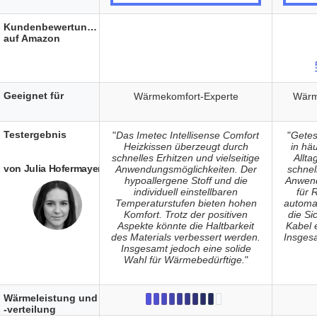
Kundenbewertungen
auf Amazon
Geeignet für
Wärmekomfort-Experte
Wärm
Testergebnis
"
Das Imetec Intellisense Comfort
"
Getes
Heizkissen überzeugt durch
in hä
schnelles Erhitzen und vielseitige
Allta
von Julia Hofermayer
Anwendungsmöglichkeiten. Der
schnell
hypoallergene Stoff und die
Anwend
individuell einstellbaren
für 
Temperaturstufen bieten hohen
automa
Komfort. Trotz der positiven
die Sic
Aspekte könnte die Haltbarkeit
Kabel e
des Materials verbessert werden.
Insges
Insgesamt jedoch eine solide
Wahl für Wärmebedürftige.
"
Wärmeleistung und
-verteilung