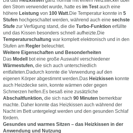
Da das
Heizkissen
ganz normal mit einem Netzstecker über
den Strom verwendet wurde, hatte es
im Test
auch eine
höhere
Leistung
von
100 Watt
.Die Temperatur konnte in
5
Stufen
hochgeschaltet werden, während auch eine
sechste
Stufe
zur Verfügung stand, die die
Turbo-Funktion
erfüllte
und das Kissen besonders schnell aufheizte.Die
Temperaturschaltung
war komplett elektronisch und in den
Stufen am
Regler
beleuchtet.
Weitere Eigenschaften und Besonderheiten
Das
Modell
bot eine große Auswahl verschiedener
Wärmestufen,
die sich auch unterschiedlich
entfalteten.Dadurch konnte die Verwendung auf den
eigenen Körper abgestimmt werden.Das
Heizkissen
konnte
auch Heizdecke sein, konnte wärmen oder gegen
Schmerzen helfen.Es besaß eine zusätzliche
Abschaltfunktion,
die sich nach
90 Minuten
bemerkbar
machte. Daher konnte das Heizkissen auch während der
Nacht im Bett untergelegt werden und den gesunden Schlaf
fördern.
Gesundes und warmes Sitzen – das Heizkissen in der
Anwendung und Nutzung