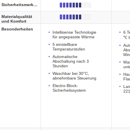
Sicherheitsmerkmale
Materialqualität
und Komfort
Besonderheiten
Intellisense Technologie
6 T
für angepasste Wärme
℃ b
5 einstellbare
Aut
Temperaturstufen
Abs
Min
Automatische
Abschaltung nach 3
Mas
Stunden
unt
Waschbar bei 30°C,
Hau
abnehmbare Steuerung
Fla
Electro-Block-
Lan
Sicherheitssystem
22