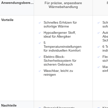
Anwendungsbereich
Für präzise, anpassbare
Wärmebehandlung
Vorteile
Schnelles Erhitzen für
Sch
sofortige Wärme
sof
Hypoallergener Stoff,
Aut
ideal für Allergiker
Abs
Sic
5
Temperatureinstellungen
6 T
für individuellen Komfort
indi
Elektro-Block-
Fle
Sicherheitssystem für
sic
sicheren Gebrauch
Mas
Waschbar, leicht zu
ein
reinigen
Nachteile