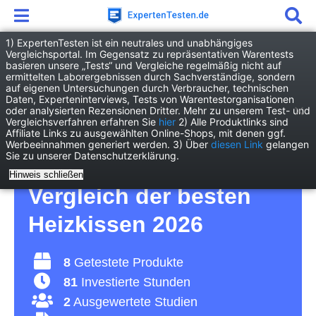
1) ExpertenTesten ist ein neutrales und unabhängiges
Vergleichsportal. Im Gegensatz zu repräsentativen Warentests
basieren unsere „Tests“ und Vergleiche regelmäßig nicht auf
Drogerie
Gesundheit
Heizkissen
ermittelten Laborergebnissen durch Sachverständige, sondern
auf eigenen Untersuchungen durch Verbraucher, technischen
Daten, Experteninterviews, Tests von Warentestorganisationen
Heizkissen Test – für
oder analysierten Rezensionen Dritter. Mehr zu unserem Test- und
Vergleichsverfahren erfahren Sie
hier
2) Alle Produktlinks sind
Affiliate Links zu ausgewählten Online-Shops, mit denen ggf.
Rückenbeschwerden
Werbeeinnahmen generiert werden. 3) Über
diesen Link
gelangen
Sie zu unserer Datenschutzerklärung.
und kalte Füße –
Hinweis schließen
Vergleich der besten
Heizkissen 2026
8
Getestete Produkte
81
Investierte Stunden
2
Ausgewertete Studien