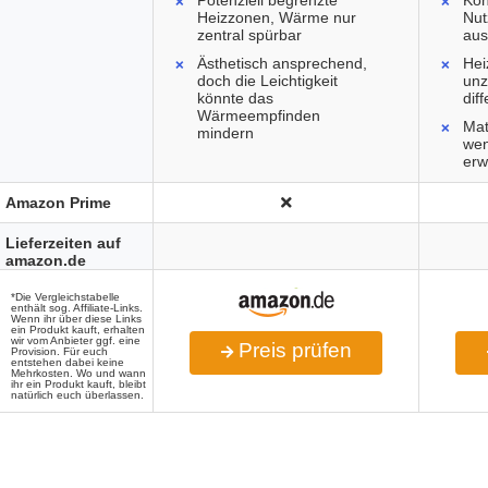
Potenziell begrenzte
Kön
Heizzonen, Wärme nur
Nut
zentral spürbar
aus
Ästhetisch ansprechend,
Hei
doch die Leichtigkeit
unz
könnte das
dif
Wärmeempfinden
Mat
mindern
wen
erw
Amazon Prime
Lieferzeiten auf
amazon.de
*Die Vergleichstabelle
enthält sog. Affiliate-Links.
Wenn ihr über diese Links
ein Produkt kauft, erhalten
wir vom Anbieter ggf. eine
Preis prüfen
Provision. Für euch
entstehen dabei keine
Mehrkosten. Wo und wann
ihr ein Produkt kauft, bleibt
natürlich euch überlassen.