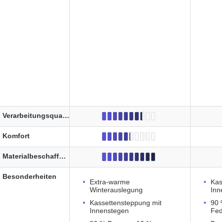
Verarbeitungsqualität
Komfort
Materialbeschaffenheit
Besonderheiten
Extra-warme
Kas
Winterauslegung
Inn
Kassettensteppung mit
90 
Innenstegen
Fe