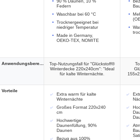
90 % Daunen, 10 %
Bez
Federn
Bau
Waschbar bei 60 °C
Meh
(O
Trocknergeeignet bei
niedriger Temperatur
Was
tro
Made in Germany,
OEKO-TEX, NOMITE
Anwendungsbereich
Top-Nutzungsfall für "Glückstoff®
To
Winterdecke 220x240cm": "Ideal
Gl
für kalte Winternächte.
155x2
Vorteile
Extra warm für kalte
Ext
Winternächte
Näc
Großes Format 220x240
Hoc
cm
Dau
Da
Hochwertige
Daunenfüllung, 90%
Atm
Daunen
Bau
Sat
Bezug aus 100%