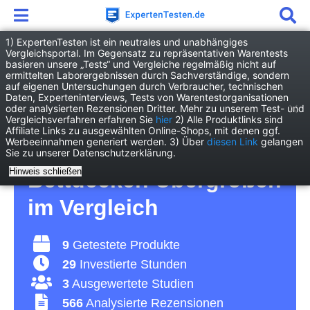
1) ExpertenTesten ist ein neutrales und unabhängiges
Vergleichsportal. Im Gegensatz zu repräsentativen Warentests
basieren unsere „Tests“ und Vergleiche regelmäßig nicht auf
Haushalt
Wohnen
ermittelten Laborergebnissen durch Sachverständige, sondern
Bettdecke Übergröße
auf eigenen Untersuchungen durch Verbraucher, technischen
Daten, Experteninterviews, Tests von Warentestorganisationen
oder analysierten Rezensionen Dritter. Mehr zu unserem Test- und
Bettdecke Übergröße
Vergleichsverfahren erfahren Sie
hier
2) Alle Produktlinks sind
Affiliate Links zu ausgewählten Online-Shops, mit denen ggf.
Werbeeinnahmen generiert werden. 3) Über
diesen Link
gelangen
Test 2026 • Die 9 besten
Sie zu unserer Datenschutzerklärung.
Hinweis schließen
Bettdecken Übergrößen
im Vergleich
9
Getestete Produkte
29
Investierte Stunden
3
Ausgewertete Studien
566
Analysierte Rezensionen