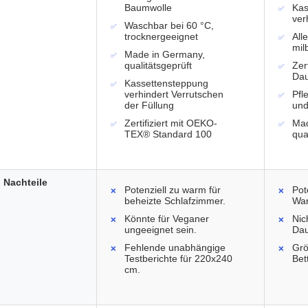
Baumwolle
Kas
ver
Waschbar bei 60 °C,
trocknergeeignet
All
mi
Made in Germany,
qualitätsgeprüft
Zer
Da
Kassettensteppung
verhindert Verrutschen
Pfl
der Füllung
und
Zertifiziert mit OEKO-
Mad
TEX® Standard 100
qua
Nachteile
Potenziell zu warm für
Pot
beheizte Schlafzimmer.
War
Könnte für Veganer
Nic
ungeeignet sein.
Dau
Fehlende unabhängige
Grö
Testberichte für 220x240
Bet
cm.