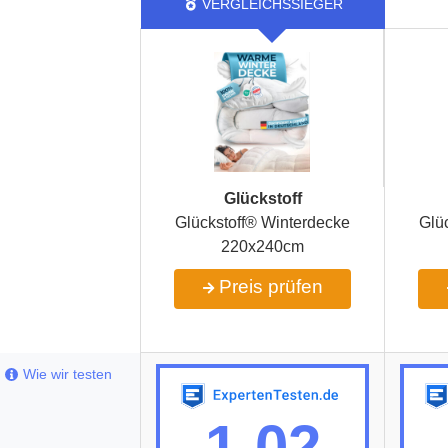
Glückstoff
Glückstoff® Winterdecke
Glü
220x240cm
Preis prüfen
Wie wir testen
1,02