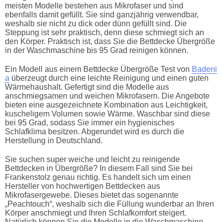
meisten Modelle bestehen aus Mikrofaser und sind
ebenfalls damit gefüllt. Sie sind ganzjährig verwendbar,
weshalb sie nicht zu dick oder dünn gefüllt sind. Die
Steppung ist sehr praktisch, denn diese schmiegt sich an
den Körper. Praktisch ist, dass Sie die Bettdecke Übergröße
in der Waschmaschine bis 95 Grad reinigen können.
Ein Modell aus einem Bettdecke Übergröße Test von
Badeni
a
überzeugt durch eine leichte Reinigung und einen guten
Wärmehaushalt. Gefertigt sind die Modelle aus
anschmiegsamen und weichen Mikrofasern. Die Angebote
bieten eine ausgezeichnete Kombination aus Leichtigkeit,
kuscheligem Volumen sowie Wärme. Waschbar sind diese
bei 95 Grad, sodass Sie immer ein hygienisches
Schlafklima besitzen. Abgerundet wird es durch die
Herstellung in Deutschland.
Sie suchen super weiche und leicht zu reinigende
Bettdecken in Übergröße? In diesem Fall sind Sie bei
Frankenstolz genau richtig. Es handelt sich um einen
Hersteller von hochwertigen Bettdecken aus
Mikrofasergewebe. Dieses bietet das sogenannte
„Peachtouch“, weshalb sich die Füllung wunderbar an Ihren
Körper anschmiegt und Ihren Schlafkomfort steigert.
Natürlich können Sie die Modelle in die Waschmaschine