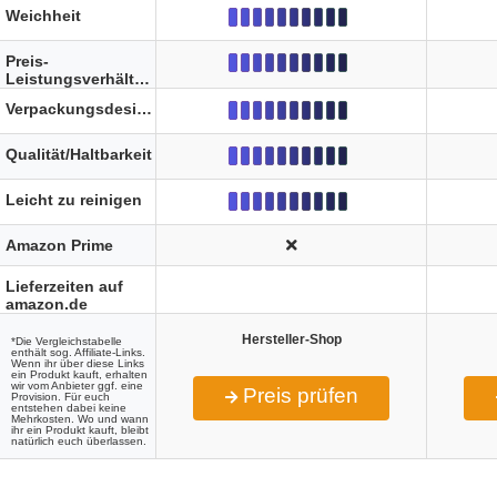
Weichheit
Preis-
Leistungsverhältnis
Verpackungsdesign
Qualität/Haltbarkeit
Leicht zu reinigen
Amazon Prime
Lieferzeiten auf
amazon.de
Hersteller-Shop
*Die Vergleichstabelle
enthält sog. Affiliate-Links.
Wenn ihr über diese Links
ein Produkt kauft, erhalten
wir vom Anbieter ggf. eine
Preis prüfen
Provision. Für euch
entstehen dabei keine
Mehrkosten. Wo und wann
ihr ein Produkt kauft, bleibt
natürlich euch überlassen.