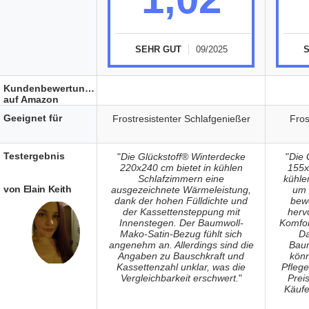
SEHR GUT
09/2025
Kundenbewertungen
auf Amazon
Geeignet für
Frostresistenter Schlafgenießer
Fros
Testergebnis
"
Die Glückstoff® Winterdecke
"
Die 
220x240 cm bietet in kühlen
155x
Schlafzimmern eine
kühle
von Elain Keith
ausgezeichnete Wärmeleistung,
um 
dank der hohen Fülldichte und
bewe
der Kassettensteppung mit
herv
Innenstegen. Der Baumwoll-
Komfor
Mako-Satin-Bezug fühlt sich
Da
angenehm an. Allerdings sind die
Baum
Angaben zu Bauschkraft und
könn
Kassettenzahl unklar, was die
Pfleg
Vergleichbarkeit erschwert.
"
Prei
Käufe