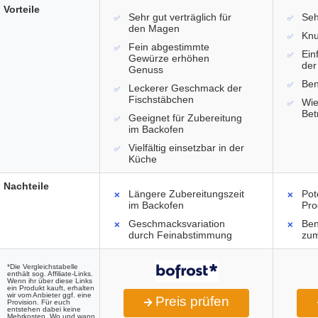
Vorteile
Sehr gut verträglich für
Seh
den Magen
Knu
Fein abgestimmte
Ein
Gewürze erhöhen
der
Genuss
Ben
Leckerer Geschmack der
Fischstäbchen
Wie
Bet
Geeignet für Zubereitung
im Backofen
Vielfältig einsetzbar in der
Küche
Nachteile
Längere Zubereitungszeit
Pot
im Backofen
Pro
Geschmacksvariation
Ben
durch Feinabstimmung
zum
*Die Vergleichstabelle
enthält sog. Affiliate-Links.
Wenn ihr über diese Links
ein Produkt kauft, erhalten
wir vom Anbieter ggf. eine
Preis prüfen
Provision. Für euch
entstehen dabei keine
Mehrkosten. Wo und wann