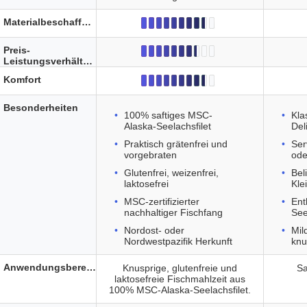
Materialbeschaffenheit
Preis-
Leistungsverhältnis
Komfort
Besonderheiten
100% saftiges MSC-
Kla
Alaska-Seelachsfilet
Del
Praktisch grätenfrei und
Ser
vorgebraten
ode
Glutenfrei, weizenfrei,
Bel
laktosefrei
Kle
MSC-zertifizierter
Ent
nachhaltiger Fischfang
See
Nordost- oder
Mil
Nordwestpazifik Herkunft
knu
Anwendungsbereich
Knusprige, glutenfreie und
Sa
laktosefreie Fischmahlzeit aus
100% MSC-Alaska-Seelachsfilet.