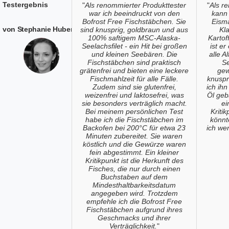
Testergebnis
"
Als renommierter Produkttester
"
Als r
war ich beeindruckt von den
kann 
Bofrost Free Fischstäbchen. Sie
Eisma
von Stephanie Huber
sind knusprig, goldbraun und aus
Kla
100% saftigem MSC-Alaska-
Kartof
Seelachsfilet - ein Hit bei großen
ist e
und kleinen Seebären. Die
alle A
Fischstäbchen sind praktisch
Se
grätenfrei und bieten eine leckere
gew
Fischmahlzeit für alle Fälle.
knuspr
Zudem sind sie glutenfrei,
ich ihn
weizenfrei und laktosefrei, was
Öl geb
sie besonders verträglich macht.
ei
Bei meinem persönlichen Test
Kriti
habe ich die Fischstäbchen im
könnt
Backofen bei 200°C für etwa 23
ich wer
Minuten zubereitet. Sie waren
köstlich und die Gewürze waren
fein abgestimmt. Ein kleiner
Kritikpunkt ist die Herkunft des
Fisches, die nur durch einen
Buchstaben auf dem
Mindesthaltbarkeitsdatum
angegeben wird. Trotzdem
empfehle ich die Bofrost Free
Fischstäbchen aufgrund ihres
Geschmacks und ihrer
Verträglichkeit.
"