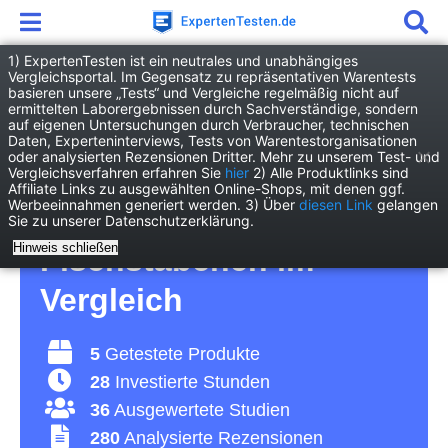
1) ExpertenTesten ist ein neutrales und unabhängiges
Vergleichsportal. Im Gegensatz zu repräsentativen Warentests
basieren unsere „Tests“ und Vergleiche regelmäßig nicht auf
Freizeit
Essen & Trinken
ermittelten Laborergebnissen durch Sachverständige, sondern
Fischstäbchen
auf eigenen Untersuchungen durch Verbraucher, technischen
Daten, Experteninterviews, Tests von Warentestorganisationen
oder analysierten Rezensionen Dritter. Mehr zu unserem Test- und
Fischstäbchen Test
Vergleichsverfahren erfahren Sie
hier
2) Alle Produktlinks sind
Affiliate Links zu ausgewählten Online-Shops, mit denen ggf.
Werbeeinnahmen generiert werden. 3) Über
diesen Link
gelangen
2026 • Die 5 besten
Sie zu unserer Datenschutzerklärung.
Hinweis schließen
Fischstäbchen im
Vergleich
5
Getestete Produkte
28
Investierte Stunden
36
Ausgewertete Studien
280
Analysierte Rezensionen