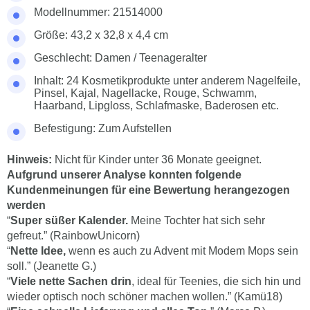
Modellnummer: 21514000
Größe: 43,2 x 32,8 x 4,4 cm
Geschlecht: Damen / Teenageralter
Inhalt: 24 Kosmetikprodukte unter anderem Nagelfeile,
Pinsel, Kajal, Nagellacke, Rouge, Schwamm,
Haarband, Lipgloss, Schlafmaske, Baderosen etc.
Befestigung: Zum Aufstellen
Hinweis:
Nicht für Kinder unter 36 Monate geeignet.
Aufgrund unserer Analyse konnten folgende
Kundenmeinungen für eine Bewertung herangezogen
werden
“
Super süßer Kalender.
Meine Tochter hat sich sehr
gefreut.” (RainbowUnicorn)
“
Nette Idee,
wenn es auch zu Advent mit Modem Mops sein
soll.” (Jeanette G.)
“
Viele nette Sachen drin
, ideal für Teenies, die sich hin und
wieder optisch noch schöner machen wollen.” (Kamü18)