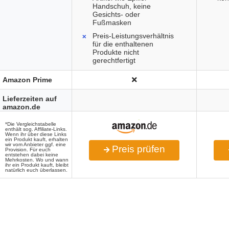
Handschuh, keine
Gesichts- oder
Fußmasken
Preis-Leistungsverhältnis
für die enthaltenen
Produkte nicht
gerechtfertigt
Amazon Prime
Lieferzeiten auf
amazon.de
*Die Vergleichstabelle
enthält sog. Affiliate-Links.
Wenn ihr über diese Links
ein Produkt kauft, erhalten
wir vom Anbieter ggf. eine
Preis prüfen
Provision. Für euch
entstehen dabei keine
Mehrkosten. Wo und wann
ihr ein Produkt kauft, bleibt
natürlich euch überlassen.