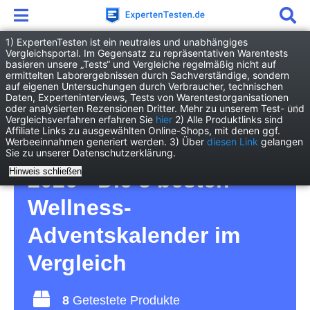
1) ExpertenTesten ist ein neutrales und unabhängiges
Vergleichsportal. Im Gegensatz zu repräsentativen Warentests
basieren unsere „Tests“ und Vergleiche regelmäßig nicht auf
Drogerie
Kosmetik & Hygiene
ermittelten Laborergebnissen durch Sachverständige, sondern
Wellness-Adventskalender
auf eigenen Untersuchungen durch Verbraucher, technischen
Daten, Experteninterviews, Tests von Warentestorganisationen
oder analysierten Rezensionen Dritter. Mehr zu unserem Test- und
Wellness-
Vergleichsverfahren erfahren Sie
hier
2) Alle Produktlinks sind
Affiliate Links zu ausgewählten Online-Shops, mit denen ggf.
Werbeeinnahmen generiert werden. 3) Über
diesen Link
gelangen
Adventskalender Test
Sie zu unserer Datenschutzerklärung.
Hinweis schließen
2026 • Die 8 besten
Wellness-
Adventskalender im
Vergleich
8
Getestete Produkte