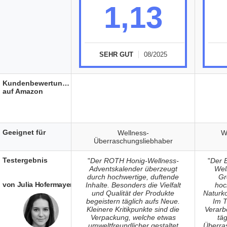
1,13
SEHR GUT
08/2025
Kundenbewertungen
auf Amazon
Geeignet für
Wellness-
W
Überraschungsliebhaber
Testergebnis
"
Der ROTH Honig-Wellness-
"
Der 
Adventskalender überzeugt
Wel
durch hochwertige, duftende
Gr
von Julia Hofermayer
Inhalte. Besonders die Vielfalt
hoc
und Qualität der Produkte
Naturk
begeistern täglich aufs Neue.
Im T
Kleinere Kritikpunkte sind die
Verarb
Verpackung, welche etwas
tä
umweltfreundlicher gestaltet
Überras