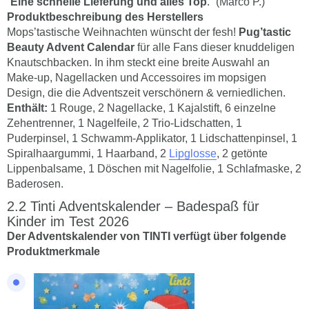
“
Eine schnelle Lieferung und alles Top
.” (Marco P.)
Produktbeschreibung des Herstellers
Mops’tastische Weihnachten wünscht der fesh!
Pug’tastic
Beauty Advent Calendar
für alle Fans dieser knuddeligen
Knautschbacken. In ihm steckt eine breite Auswahl an
Make-up, Nagellacken und Accessoires im mopsigen
Design, die die Adventszeit verschönern & verniedlichen.
Enthält:
1 Rouge, 2 Nagellacke, 1 Kajalstift, 6 einzelne
Zehentrenner, 1 Nagelfeile, 2 Trio-Lidschatten, 1
Puderpinsel, 1 Schwamm-Applikator, 1 Lidschattenpinsel, 1
Spiralhaargummi, 1 Haarband, 2
Lipglosse
, 2 getönte
Lippenbalsame, 1 Döschen mit Nagelfolie, 1 Schlafmaske, 2
Baderosen.
Tinti Adventskalender – Badespaß für
Kinder im Test 2026
Der Adventskalender von TINTI verfügt über folgende
Produktmerkmale