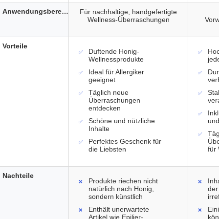
Anwendungsbereich
Für nachhaltige, handgefertigte
Wellness-Überraschungen
Vor
Vorteile
Duftende Honig-
Hoc
Wellnessprodukte
jed
Ideal für Allergiker
Dur
geeignet
ver
Täglich neue
Sta
Überraschungen
ver
entdecken
Ink
Schöne und nützliche
und
Inhalte
Täg
Perfektes Geschenk für
Übe
die Liebsten
für
Nachteile
Produkte riechen nicht
Inh
natürlich nach Honig,
der
sondern künstlich
irr
Enthält unerwartete
Ein
Artikel wie Epilier-
kön