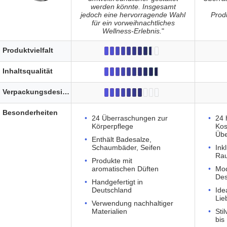
werden könnte. Insgesamt
jedoch eine hervorragende Wahl
Prod
für ein vorweihnachtliches
Wellness-Erlebnis.
"
Produktvielfalt
Inhaltsqualität
Verpackungsdesign
Besonderheiten
24 Überraschungen zur
24 
Körperpflege
Kos
Übe
Enthält Badesalze,
Schaumbäder, Seifen
Ink
Rau
Produkte mit
aromatischen Düften
Mod
Des
Handgefertigt in
Deutschland
Ide
Lie
Verwendung nachhaltiger
Materialien
Sti
bis