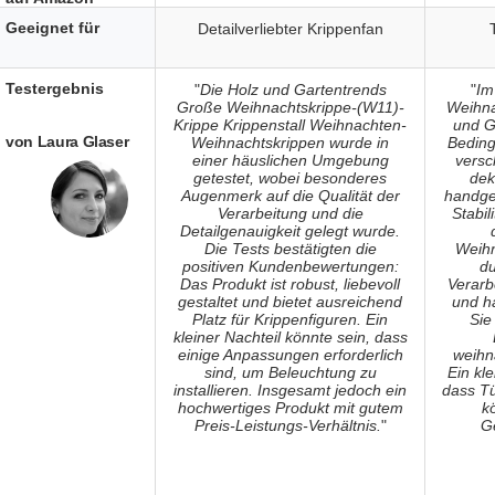
Geeignet für
Detailverliebter Krippenfan
Testergebnis
"
Die Holz und Gartentrends
"
Im
Große Weihnachtskrippe-(W11)-
Weihna
Krippe Krippenstall Weihnachten-
und G
von Laura Glaser
Weihnachtskrippen wurde in
Beding
einer häuslichen Umgebung
versc
getestet, wobei besonderes
dek
Augenmerk auf die Qualität der
handgef
Verarbeitung und die
Stabil
Detailgenauigkeit gelegt wurde.
Die Tests bestätigten die
Weihn
positiven Kundenbewertungen:
du
Das Produkt ist robust, liebevoll
Verarb
gestaltet und bietet ausreichend
und h
Platz für Krippenfiguren. Ein
Sie
kleiner Nachteil könnte sein, dass
einige Anpassungen erforderlich
weihn
sind, um Beleuchtung zu
Ein kle
installieren. Insgesamt jedoch ein
dass Tü
hochwertiges Produkt mit gutem
k
Preis-Leistungs-Verhältnis.
"
G