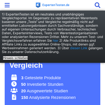
1) ExpertenTesten ist ein neutrales und unabhängiges
Vergleichsportal. Im Gegensatz zu repräsentativen Warentests
basieren unsere „Tests“ und Vergleiche regelmäßig nicht auf
Haushalt
Wohnen
Weihnachtskrippe
ermittelten Laborergebnissen durch Sachverständige, sondern
auf eigenen Untersuchungen durch Verbraucher, technischen
Daten, Experteninterviews, Tests von Warentestorganisationen
Weihnachtskrippe Test
oder analysierten Rezensionen Dritter. Mehr zu unserem Test- und
Vergleichsverfahren erfahren Sie
hier
2) Alle Produktlinks sind
Affiliate Links zu ausgewählten Online-Shops, mit denen ggf.
2026 • Die 3 besten
Werbeeinnahmen generiert werden. 3) Über
diesen Link
gelangen
Sie zu unserer Datenschutzerklärung.
Weihnachtskrippen im
Hinweis schließen
Vergleich
3
Getestete Produkte
50
Investierte Stunden
20
Ausgewertete Studien
150
Analysierte Rezensionen