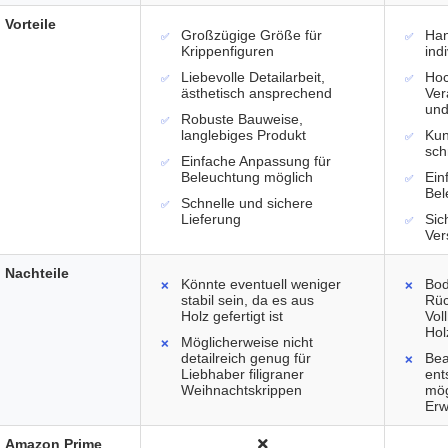
Vorteile
Großzügige Größe für
Han
Krippenfiguren
ind
Liebevolle Detailarbeit,
Hoc
ästhetisch ansprechend
Ver
und
Robuste Bauweise,
langlebiges Produkt
Kun
sch
Einfache Anpassung für
Beleuchtung möglich
Ein
Bel
Schnelle und sichere
Lieferung
Sic
Ver
Nachteile
Könnte eventuell weniger
Bod
stabil sein, da es aus
Rüc
Holz gefertigt ist
Vol
Hol
Möglicherweise nicht
detailreich genug für
Bea
Liebhaber filigraner
ent
Weihnachtskrippen
mög
Erw
Amazon Prime