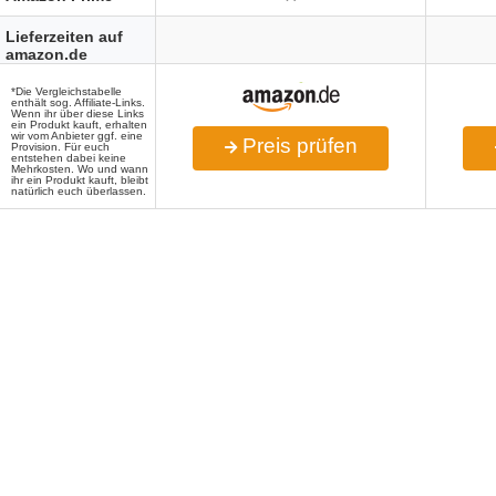
Lieferzeiten auf
amazon.de
*Die Vergleichstabelle
enthält sog. Affiliate-Links.
Wenn ihr über diese Links
ein Produkt kauft, erhalten
wir vom Anbieter ggf. eine
Preis prüfen
Provision. Für euch
entstehen dabei keine
Mehrkosten. Wo und wann
ihr ein Produkt kauft, bleibt
natürlich euch überlassen.