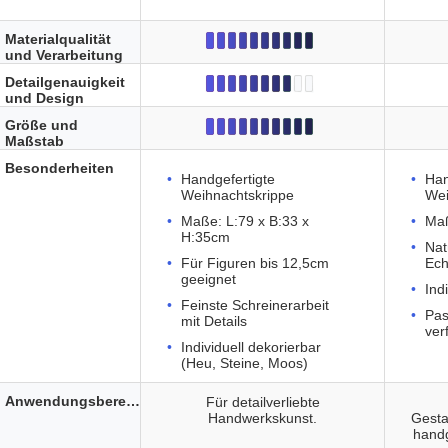
Materialqualität
und Verarbeitung
Detailgenauigkeit
und Design
Größe und
Maßstab
Besonderheiten
Handgefertigte
Han
Weihnachtskrippe
Wei
Maße: L:79 x B:33 x
Ma
H:35cm
Nat
Für Figuren bis 12,5cm
Ech
geeignet
Ind
Feinste Schreinerarbeit
Pas
mit Details
ver
Individuell dekorierbar
(Heu, Steine, Moos)
Anwendungsbereich
Für detailverliebte
Handwerkskunst.
Gesta
handg