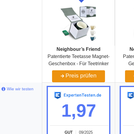
Neighbour’s Friend
N
Patentierte Teetasse Magnet-
Pate
Geschenbox - Für Teetrinker
Ge
Preis prüfen
Wie wir testen
1,97
GUT
09/2025