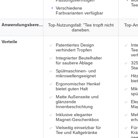
Fassungsvermögen
Mod
Tee
Verschiedene
Farbvarianten verfügbar
Anwendungsbereich
Top-Nutzungsfall: "Tee tropft nicht
Top-An
daneben.
Vorteile
Patentiertes Design
Int
verhindert Tropfen
Tee
ver
Integrierter Beutelhalter
für saubere Ablage
325
Sta
Spülmaschinen- und
mikrowellengeeignet
Hit
bie
Ergonomischer Henkel
bietet guten Halt
Mik
spü
Matte Außenseite und
glänzende
Ele
Innenbeschichtung
Mag
Inklusive eleganter
Meh
Magnet-Geschenkbox
erhä
Vielseitig einsetzbar für
Für
Tee und Kaltgetränke
Krä
gee