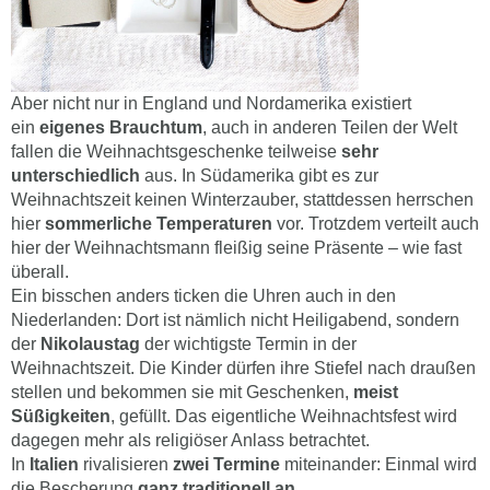
Aber nicht nur in England und Nordamerika existiert
ein
eigenes Brauchtum
, auch in anderen Teilen der Welt
fallen die Weihnachtsgeschenke teilweise
sehr
unterschiedlich
aus. In Südamerika gibt es zur
Weihnachtszeit keinen Winterzauber, stattdessen herrschen
hier
sommerliche Temperaturen
vor. Trotzdem verteilt auch
hier der Weihnachtsmann fleißig seine Präsente – wie fast
überall.
Ein bisschen anders ticken die Uhren auch in den
Niederlanden: Dort ist nämlich nicht Heiligabend, sondern
der
Nikolaustag
der wichtigste Termin in der
Weihnachtszeit. Die Kinder dürfen ihre Stiefel nach draußen
stellen und bekommen sie mit Geschenken,
meist
Süßigkeiten
, gefüllt. Das eigentliche Weihnachtsfest wird
dagegen mehr als religiöser Anlass betrachtet.
In
Italien
rivalisieren
zwei Termine
miteinander: Einmal wird
die Bescherung
ganz traditionell an