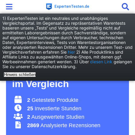
1) ExpertenTesten ist ein neutrales und unabhängiges
Vergleichsportal. Im Gegensatz zu repräsentativen Warentests
basieren unsere „Tests“ und Vergleiche regelmäßig nicht auf
Weihnachtsgeschenk
ermittelten Laborergebnissen durch Sachverständige, sondern
auf eigenen Untersuchungen durch Verbraucher, technischen
Daten, Experteninterviews, Tests von Warentestorganisationen
Weihnachtsgeschenk
oder analysierten Rezensionen Dritter. Mehr zu unserem Test- und
Vergleichsverfahren erfahren Sie
hier
2) Alle Produktlinks sind
Affiliate Links zu ausgewählten Online-Shops, mit denen ggf.
Test 2026 • Die 2 besten
Werbeeinnahmen generiert werden. 3) Über
diesen Link
gelangen
Sie zu unserer Datenschutzerklärung.
Weihnachtsgeschenke
Hinweis schließen
im Vergleich
2
Getestete Produkte
25
Investierte Stunden
2
Ausgewertete Studien
2869
Analysierte Rezensionen