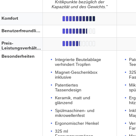
Kritikpunkte bezüglich der
Kapazität und des Gewichts.
"
Komfort
Benutzerfreundlichkeit
Preis-
Leistungsverhältnis
Besonderheiten
Integrierte Beutelablage
Pat
verhindert Tropfen
Tee
Magnet-Geschenkbox
325
inklusive
Fa
Patentiertes
Mik
Tassendesign
spü
Keramik, matt und
Erg
glänzend
hit
Spülmaschinen- und
Ink
mikrowellenfest
Ma
Ergonomischer Henkel
Ver
Far
325 ml