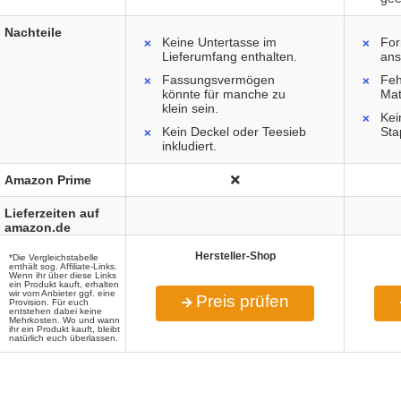
Nachteile
Keine Untertasse im
For
Lieferumfang enthalten.
ans
Fassungsvermögen
Feh
könnte für manche zu
Mat
klein sein.
Kei
Kein Deckel oder Teesieb
Sta
inkludiert.
Amazon Prime
Lieferzeiten auf
amazon.de
Hersteller-Shop
*Die Vergleichstabelle
enthält sog. Affiliate-Links.
Wenn ihr über diese Links
ein Produkt kauft, erhalten
wir vom Anbieter ggf. eine
Preis prüfen
Provision. Für euch
entstehen dabei keine
Mehrkosten. Wo und wann
ihr ein Produkt kauft, bleibt
natürlich euch überlassen.