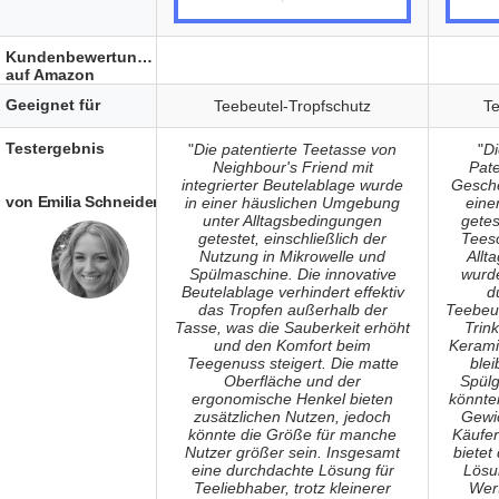
Kundenbewertungen
auf Amazon
Geeignet für
Teebeutel-Tropfschutz
Te
Testergebnis
"
Die patentierte Teetasse von
"
Di
Neighbour's Friend mit
Pate
integrierter Beutelablage wurde
Gesch
von Emilia Schneider
in einer häuslichen Umgebung
eine
unter Alltagsbedingungen
getes
getestet, einschließlich der
Tees
Nutzung in Mikrowelle und
Allt
Spülmaschine. Die innovative
wurd
Beutelablage verhindert effektiv
d
das Tropfen außerhalb der
Teebeut
Tasse, was die Sauberkeit erhöht
Trink
und den Komfort beim
Kerami
Teegenuss steigert. Die matte
ble
Oberfläche und der
Spülg
ergonomische Henkel bieten
könnte
zusätzlichen Nutzen, jedoch
Gewi
könnte die Größe für manche
Käufer
Nutzer größer sein. Insgesamt
bietet
eine durchdachte Lösung für
Lösu
Teeliebhaber, trotz kleinerer
Wert