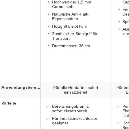
Hochwertiger 1,5 mm
Kap
Carbonstahl
Ene
Natürliche Anti-Haft-
Des
Eigenschaften
Spü
Holzgriff bleibt kühl
Alu
Zusätzlicher Stahlgriff für
inn
Transport
Durchmesser: 36 cm
Anwendungsbereich
Für alle Herdarten sofort
Für ene
einsatzbereit
E
Vorteile
Bereits eingebrannt,
Per
sofort einsatzbereit
Ein
pla
Für Induktionskochfelder
geeignet
Hoc
Bes