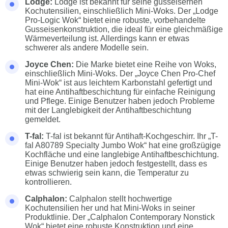
Lodge:
Lodge ist bekannt für seine gusseisernen
Kochutensilien, einschließlich Mini-Woks. Der „Lodge
Pro-Logic Wok“ bietet eine robuste, vorbehandelte
Gusseisenkonstruktion, die ideal für eine gleichmäßige
Wärmeverteilung ist. Allerdings kann er etwas
schwerer als andere Modelle sein.
Joyce Chen:
Die Marke bietet eine Reihe von Woks,
einschließlich Mini-Woks. Der „Joyce Chen Pro-Chef
Mini-Wok“ ist aus leichtem Karbonstahl gefertigt und
hat eine Antihaftbeschichtung für einfache Reinigung
und Pflege. Einige Benutzer haben jedoch Probleme
mit der Langlebigkeit der Antihaftbeschichtung
gemeldet.
T-fal:
T-fal ist bekannt für Antihaft-Kochgeschirr. Ihr „T-
fal A80789 Specialty Jumbo Wok“ hat eine großzügige
Kochfläche und eine langlebige Antihaftbeschichtung.
Einige Benutzer haben jedoch festgestellt, dass es
etwas schwierig sein kann, die Temperatur zu
kontrollieren.
Calphalon:
Calphalon stellt hochwertige
Kochutensilien her und hat Mini-Woks in seiner
Produktlinie. Der „Calphalon Contemporary Nonstick
Wok“ bietet eine robuste Konstruktion und eine