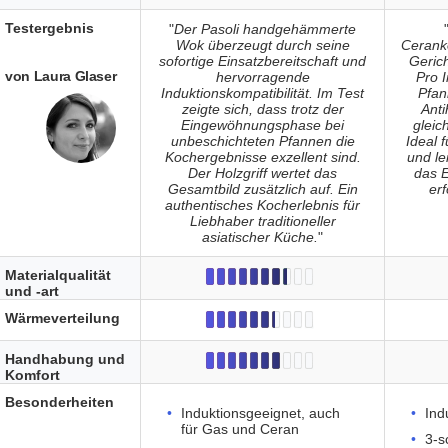
Testergebnis
"
Der Pasoli handgehämmerte
Wok überzeugt durch seine
Cerank
sofortige Einsatzbereitschaft und
Geric
von Laura Glaser
hervorragende
Pro 
Induktionskompatibilität. Im Test
Pfan
zeigte sich, dass trotz der
Anti
Eingewöhnungsphase bei
gleic
unbeschichteten Pfannen die
Ideal 
Kochergebnisse exzellent sind.
und le
Der Holzgriff wertet das
das E
Gesamtbild zusätzlich auf. Ein
er
authentisches Kocherlebnis für
Liebhaber traditioneller
asiatischer Küche.
"
Materialqualität
und -art
Wärmeverteilung
Handhabung und
Komfort
Besonderheiten
Induktionsgeeignet, auch
Ind
für Gas und Ceran
3-s