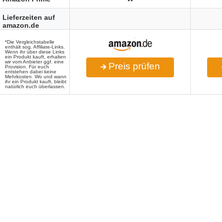
Lieferzeiten auf
amazon.de
*Die Vergleichstabelle
enthält sog. Affiliate-Links.
Wenn ihr über diese Links
ein Produkt kauft, erhalten
wir vom Anbieter ggf. eine
Preis prüfen
Provision. Für euch
entstehen dabei keine
Mehrkosten. Wo und wann
ihr ein Produkt kauft, bleibt
natürlich euch überlassen.