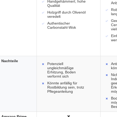
Handgehämmert, hohe
An
Qualität
Rob
Holzgriff durch Olivenöl
lan
veredelt
Gee
Authentischer
Cer
Carbonstahl-Wok
vie
Ein
wen
Nachteile
Potenziell
Ant
ungleichmäßige
kön
Erhitzung, Boden
Nich
verformt sich
Ind
Könnte anfällig für
gee
Rostbildung sein, trotz
Erk
Pflegeanleitung
mög
Bod
mög
Bes
Amazon Prime