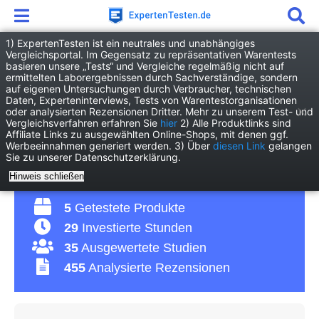
1) ExpertenTesten ist ein neutrales und unabhängiges
Vergleichsportal. Im Gegensatz zu repräsentativen Warentests
basieren unsere „Tests“ und Vergleiche regelmäßig nicht auf
Haushalt
Kücheninventar
Mini Wok
ermittelten Laborergebnissen durch Sachverständige, sondern
auf eigenen Untersuchungen durch Verbraucher, technischen
Daten, Experteninterviews, Tests von Warentestorganisationen
Mini Wok Test 2026 •
oder analysierten Rezensionen Dritter. Mehr zu unserem Test- und
Vergleichsverfahren erfahren Sie
hier
2) Alle Produktlinks sind
Affiliate Links zu ausgewählten Online-Shops, mit denen ggf.
Die 5 besten mini Woks
Werbeeinnahmen generiert werden. 3) Über
diesen Link
gelangen
Sie zu unserer Datenschutzerklärung.
im Vergleich
Hinweis schließen
5
Getestete Produkte
29
Investierte Stunden
35
Ausgewertete Studien
455
Analysierte Rezensionen