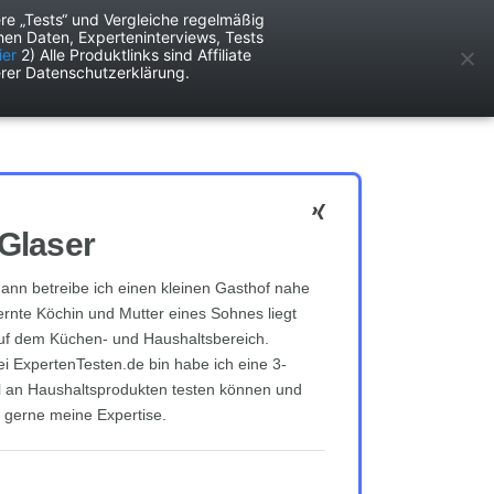
re „Tests“ und Vergleiche regelmäßig
en Daten, Experteninterviews, Tests
ken
Services
ier
2) Alle Produktlinks sind Affiliate
rer Datenschutzerklärung.
Glaser
nn betreibe ich einen kleinen Gasthof nahe
lernte Köchin und Mutter eines Sohnes liegt
uf dem Küchen- und Haushaltsbereich.
ei ExpertenTesten.de bin habe ich eine 3-
hl an Haushaltsprodukten testen können und
n gerne meine Expertise.