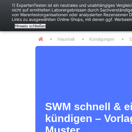
1) ExpertenTesten ist ein neutrales und unabhängiges Verglei
nicht auf ermittelten Laborergebnissen durch Sachverständig
Baby
Digitales
von Warentestorganisationen oder analysierten Rezensionen Dr
Links zu ausgewählten Online-Shops, mit denen ggf. Werbeei
Hinweis schließen
Haushalt
Kündigungen
SWM schnell & e
kündigen – Vorla
Muster