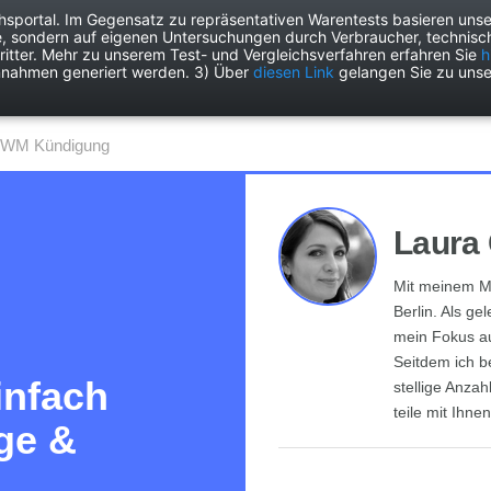
chsportal. Im Gegensatz zu repräsentativen Warentests basieren unse
e, sondern auf eigenen Untersuchungen durch Verbraucher, technisch
Drogerie
Elektronik
Freizeit
Garten
Haushalt
Heimwer
itter. Mehr zu unserem Test- und Vergleichsverfahren erfahren Sie
h
nnahmen generiert werden. 3) Über
diesen Link
gelangen Sie zu unse
SWM Kündigung
Laura 
Mit meinem Ma
Berlin. Als ge
mein Fokus a
Seitdem ich b
infach
stellige Anza
teile mit Ihne
ge &