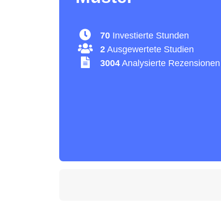
70
Investierte Stunden
2
Ausgewertete Studien
3004
Analysierte Rezensionen