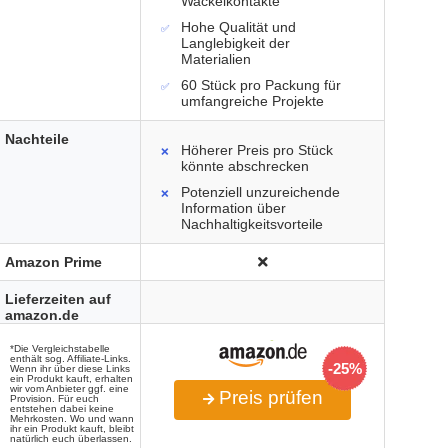
Wackelkontakte
Hohe Qualität und
Langlebigkeit der
Materialien
60 Stück pro Packung für
umfangreiche Projekte
Nachteile
Höherer Preis pro Stück
könnte abschrecken
Potenziell unzureichende
Information über
Nachhaltigkeitsvorteile
Amazon Prime
Lieferzeiten auf
amazon.de
*Die Vergleichstabelle
enthält sog. Affiliate-Links.
-25%
Wenn ihr über diese Links
ein Produkt kauft, erhalten
wir vom Anbieter ggf. eine
Preis prüfen
Provision. Für euch
entstehen dabei keine
Mehrkosten. Wo und wann
ihr ein Produkt kauft, bleibt
natürlich euch überlassen.