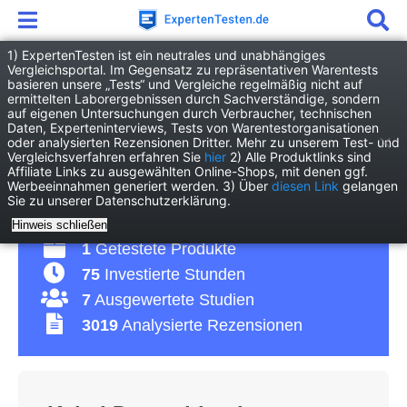
1) ExpertenTesten ist ein neutrales und unabhängiges
Vergleichsportal. Im Gegensatz zu repräsentativen Warentests
basieren unsere „Tests“ und Vergleiche regelmäßig nicht auf
Haushalt
Kündigungen
ermittelten Laborergebnissen durch Sachverständige, sondern
Kabel Deutschland Kündigung
auf eigenen Untersuchungen durch Verbraucher, technischen
Daten, Experteninterviews, Tests von Warentestorganisationen
oder analysierten Rezensionen Dritter. Mehr zu unserem Test- und
Kabel Deutschland
Vergleichsverfahren erfahren Sie
hier
2) Alle Produktlinks sind
Affiliate Links zu ausgewählten Online-Shops, mit denen ggf.
Werbeeinnahmen generiert werden. 3) Über
diesen Link
gelangen
Kündigung – so geht’s!
Sie zu unserer Datenschutzerklärung.
Hinweis schließen
1
Getestete Produkte
75
Investierte Stunden
7
Ausgewertete Studien
3019
Analysierte Rezensionen