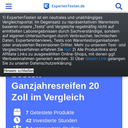
1) ExpertenTesten ist ein neutrales und unabhängiges
Vergleichsportal. Im Gegensatz zu repräsentativen Warentests
basieren unsere „Tests“ und Vergleiche regelmäßig nicht auf
Heimwerken
Auto
ermittelten Laborergebnissen durch Sachverständige, sondern
Ganzjahresreifen 20 Zoll
auf eigenen Untersuchungen durch Verbraucher, technischen
Daten, Experteninterviews, Tests von Warentestorganisationen
oder analysierten Rezensionen Dritter. Mehr zu unserem Test- und
Ganzjahresreifen 20
Vergleichsverfahren erfahren Sie
hier
2) Alle Produktlinks sind
Affiliate Links zu ausgewählten Online-Shops, mit denen ggf.
Werbeeinnahmen generiert werden. 3) Über
diesen Link
gelangen
Zoll Test 2026 • Die 7
Sie zu unserer Datenschutzerklärung.
Hinweis schließen
besten
Ganzjahresreifen 20
Zoll im Vergleich
7
Getestete Produkte
42
Investierte Stunden