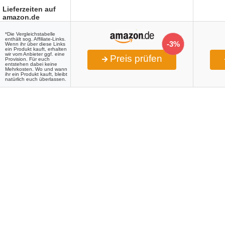
Lieferzeiten auf
amazon.de
*Die Vergleichstabelle
enthält sog. Affiliate-Links.
-3%
Wenn ihr über diese Links
ein Produkt kauft, erhalten
wir vom Anbieter ggf. eine
Preis prüfen
Provision. Für euch
entstehen dabei keine
Mehrkosten. Wo und wann
ihr ein Produkt kauft, bleibt
natürlich euch überlassen.