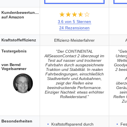
Kundenbewertungen
★★★★★
☆☆☆☆☆
auf Amazon
3.6 von 5 Sternen
24 Rezensionen
Kraftstoffeffizienz
Effizienz-Meisterfahrer
A
Testergebnis
"
Der CONTINENTAL
"
Get
AllSeasonContact 2 überzeugt im
Unter
Test auf nasser und trockener
Wette
von Bernd
Fahrbahn durch ausgezeichnete
Goodye
Vogelsammer
Traktion und Stabilität. In realen
2 beei
Fahrbedingungen, einschließlich
Stadtverkehr und Autobahnen,
A
zeigt der Reifen eine
überz
beeindruckende Performance.
Geräu
Einziger Nachteil: etwas erhöhter
sein
Rollwiderstand.
"
Reifen 
Zu
Besonderheiten
Kraftstoffsparend durch
Fes