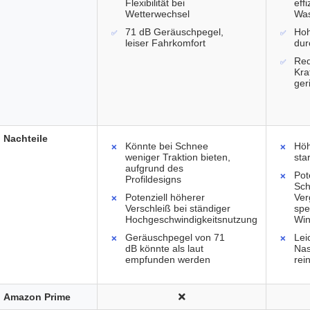
Flexibilität bei
effi
Wetterwechsel
Was
71 dB Geräuschpegel,
Hoh
leiser Fahrkomfort
dur
Red
Kra
ger
Nachteile
Könnte bei Schnee
Höh
weniger Traktion bieten,
sta
aufgrund des
Pot
Profildesigns
Sch
Potenziell höherer
Ver
Verschleiß bei ständiger
spe
Hochgeschwindigkeitsnutzung
Win
Geräuschpegel von 71
Lei
dB könnte als laut
Nas
empfunden werden
rei
Amazon Prime