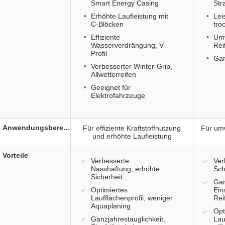
Smart Energy Casing
Str
Erhöhte Laufleistung mit
Lei
C-Blöcken
tro
Effiziente
Umw
Wasserverdrängung, V-
Rei
Profil
Gan
Verbesserter Winter-Grip,
Allwetterreifen
Geeignet für
Elektrofahrzeuge
Anwendungsbereich
Für effiziente Kraftstoffnutzung
Für um
und erhöhte Laufleistung
Vorteile
Verbesserte
Ver
Nasshaftung, erhöhte
Sch
Sicherheit
Gan
Optimiertes
Ein
Laufflächenprofil, weniger
Rei
Aquaplaning
Opt
Ganzjahrestauglichkeit,
Lau