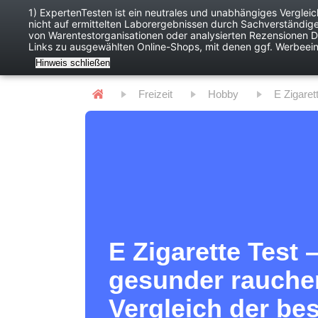
1) ExpertenTesten ist ein neutrales und unabhängiges Verglei
nicht auf ermittelten Laborergebnissen durch Sachverständig
Baby
Digitales
von Warentestorganisationen oder analysierten Rezensionen Dr
Links zu ausgewählten Online-Shops, mit denen ggf. Werbeei
Hinweis schließen
Freizeit
Hobby
E Zigaret
E Zigarette Test 
gesunder rauche
Vergleich der be