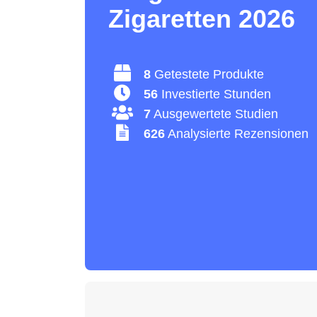
Zigaretten 2026
8
Getestete Produkte
56
Investierte Stunden
7
Ausgewertete Studien
626
Analysierte Rezensionen