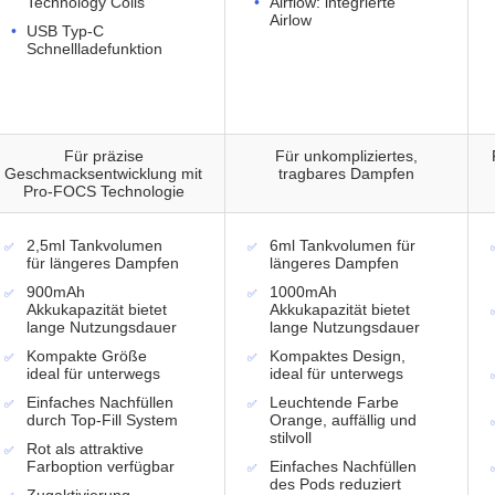
Technology Coils
Airflow: integrierte
Airlow
USB Typ-C
Schnellladefunktion
Für präzise
Für unkompliziertes,
Geschmacksentwicklung mit
tragbares Dampfen
Pro-FOCS Technologie
2,5ml Tankvolumen
6ml Tankvolumen für
für längeres Dampfen
längeres Dampfen
900mAh
1000mAh
Akkukapazität bietet
Akkukapazität bietet
lange Nutzungsdauer
lange Nutzungsdauer
Kompakte Größe
Kompaktes Design,
ideal für unterwegs
ideal für unterwegs
Einfaches Nachfüllen
Leuchtende Farbe
durch Top-Fill System
Orange, auffällig und
stilvoll
Rot als attraktive
Farboption verfügbar
Einfaches Nachfüllen
des Pods reduziert