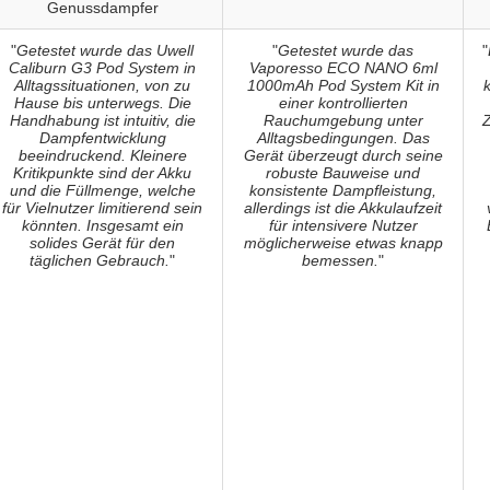
Genussdampfer
"
Getestet wurde das Uwell
"
Getestet wurde das
"
Caliburn G3 Pod System in
Vaporesso ECO NANO 6ml
Alltagssituationen, von zu
1000mAh Pod System Kit in
Hause bis unterwegs. Die
einer kontrollierten
Handhabung ist intuitiv, die
Rauchumgebung unter
Z
Dampfentwicklung
Alltagsbedingungen. Das
beeindruckend. Kleinere
Gerät überzeugt durch seine
Kritikpunkte sind der Akku
robuste Bauweise und
und die Füllmenge, welche
konsistente Dampfleistung,
für Vielnutzer limitierend sein
allerdings ist die Akkulaufzeit
könnten. Insgesamt ein
für intensivere Nutzer
solides Gerät für den
möglicherweise etwas knapp
täglichen Gebrauch.
"
bemessen.
"