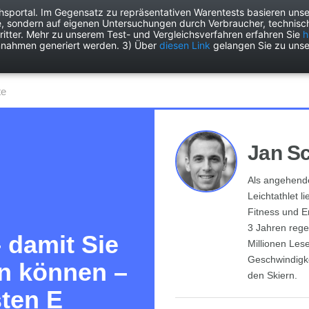
chsportal. Im Gegensatz zu repräsentativen Warentests basieren unse
e, sondern auf eigenen Untersuchungen durch Verbraucher, technisch
Drogerie
Elektronik
Freizeit
Garten
Haushalt
Heimwer
itter. Mehr zu unserem Test- und Vergleichsverfahren erfahren Sie
h
nnahmen generiert werden. 3) Über
diesen Link
gelangen Sie zu unse
te
Jan S
Als angehende
Leichtathlet l
Fitness und E
3 Jahren rege
– damit Sie
Millionen Lese
Geschwindigke
n können –
den Skiern.
sten E