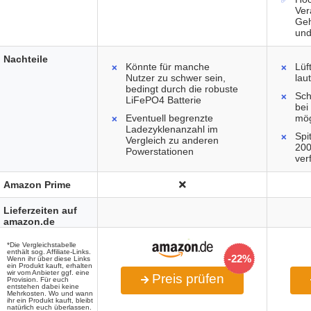
Ver
Geh
und
Nachteile
Könnte für manche
Lüf
Nutzer zu schwer sein,
lau
bedingt durch die robuste
Sch
LiFePO4 Batterie
bei
Eventuell begrenzte
mög
Ladezyklenanzahl im
Spi
Vergleich zu anderen
200
Powerstationen
ver
Amazon Prime
Lieferzeiten auf
amazon.de
*Die Vergleichstabelle
enthält sog. Affiliate-Links.
-22%
Wenn ihr über diese Links
ein Produkt kauft, erhalten
wir vom Anbieter ggf. eine
Preis prüfen
Provision. Für euch
entstehen dabei keine
Mehrkosten. Wo und wann
ihr ein Produkt kauft, bleibt
natürlich euch überlassen.