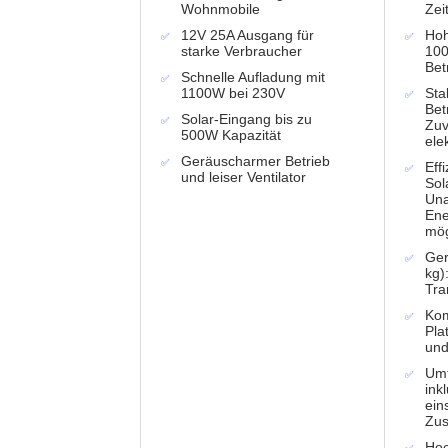
Wohnmobile
Zei
12V 25A Ausgang für
Hoh
starke Verbraucher
100
Bet
Schnelle Aufladung mit
1100W bei 230V
Sta
Bet
Solar-Eingang bis zu
Zuv
500W Kapazität
ele
Geräuscharmer Betrieb
Eff
und leiser Ventilator
Sol
Un
Ene
mög
Ger
kg)
Tra
Ko
Pla
un
Umf
ink
ein
Zus
Hoc