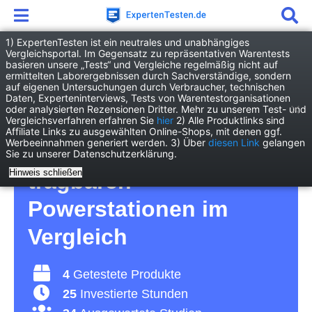
1) ExpertenTesten ist ein neutrales und unabhängiges
Vergleichsportal. Im Gegensatz zu repräsentativen Warentests
basieren unsere „Tests“ und Vergleiche regelmäßig nicht auf
Elektronik
Sonstige
ermittelten Laborergebnissen durch Sachverständige, sondern
Tragbare Powerstation
auf eigenen Untersuchungen durch Verbraucher, technischen
Daten, Experteninterviews, Tests von Warentestorganisationen
oder analysierten Rezensionen Dritter. Mehr zu unserem Test- und
Tragbare Powerstation
Vergleichsverfahren erfahren Sie
hier
2) Alle Produktlinks sind
Affiliate Links zu ausgewählten Online-Shops, mit denen ggf.
Werbeeinnahmen generiert werden. 3) Über
diesen Link
gelangen
Test 2026 • Die 4 besten
Sie zu unserer Datenschutzerklärung.
Hinweis schließen
tragbaren
Powerstationen im
Vergleich
4
Getestete Produkte
25
Investierte Stunden