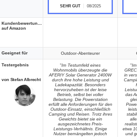
SEHR GUT
08/2025
Kundenbewertungen
auf Amazon
Geeignet für
Outdoor-Abenteurer
Testergebnis
"
Im Testumfeld eines
"
Im
Wohnmobils überzeugte die
GRECE
AFERIY Solar Generator 2400W
in ver
von Stefan Albrecht
durch ihre hohe Leistung und
Campin
Ladekapazität. Besonders
hervorzuheben ist der leise
Leistu
Betrieb, selbst bei voller
das A
Belastung. Die Powerstation
gle
erfüllt alle Anforderungen für den
Power
Outdoor-Einsatz, einschließlich
leis
Camping und Reisen. Trotz ihres
stabi
Gewichts bietet sie ein
all
ausgezeichnetes Preis-
realis
Leistungs-Verhältnis. Einige
etwa 10
Nutzer bemängelten jedoch
und gu