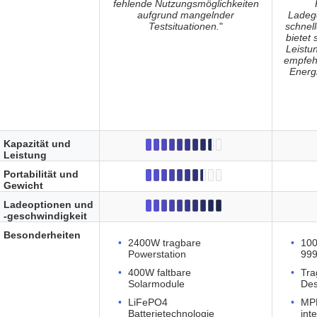
fehlende Nutzungsmöglichkeiten
aufgrund mangelnder
Ladege
Testsituationen.
"
schnel
bietet 
Leistun
empfeh
Energ
Kapazität und
Leistung
Portabilität und
Gewicht
Ladeoptionen und
-geschwindigkeit
Besonderheiten
2400W tragbare
100
Powerstation
999
400W faltbare
Tra
Solarmodule
Des
LiFePO4
MPP
Batterietechnologie
inte