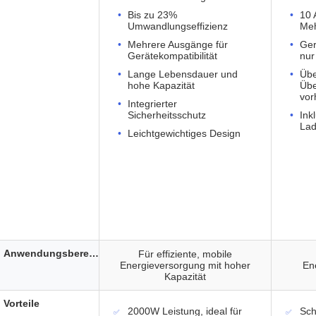
Bis zu 23%
10 
Umwandlungseffizienz
Meh
Mehrere Ausgänge für
Ger
Gerätekompatibilität
nur
Lange Lebensdauer und
Übe
hohe Kapazität
Übe
vor
Integrierter
Sicherheitsschutz
Ink
Lad
Leichtgewichtiges Design
Anwendungsbereich
Für effiziente, mobile
Energieversorgung mit hoher
En
Kapazität
Vorteile
2000W Leistung, ideal für
Sch