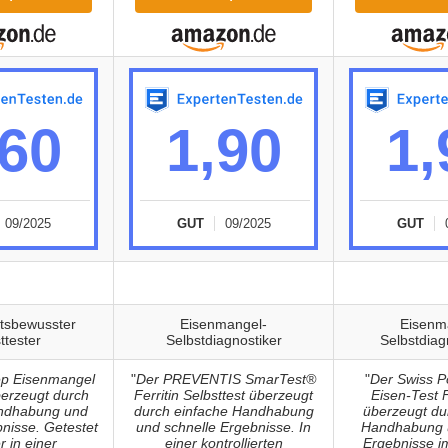
,60
1,90
1,
09/2025
GUT
09/2025
GUT
tsbewusster
Eisenmangel-
Eisenm
ttester
Selbstdiagnostiker
Selbstdiag
p Eisenmangel
"
Der PREVENTIS SmarTest®
"
Der Swiss P
berzeugt durch
Ferritin Selbsttest überzeugt
Eisen-Test 
ndhabung und
durch einfache Handhabung
überzeugt du
bnisse. Getestet
und schnelle Ergebnisse. In
Handhabung u
r in einer
einer kontrollierten
Ergebnisse i