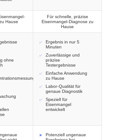
Eisenmangel-
Für schnelle, präzise
zu Hause
Eisenmangel-Diagnose zu
Hause
rgebnisse
Ergebnis in nur 5
Minuten
Zuverlässige und
g ohne
präzise
ch
Testergebnisse
Einfache Anwendung
ntrationsmessung
zu Hause
Labor-Qualität für
genaue Diagnostik
wachung
Speziell für
Eisenmangel
ellen
entwickelt
sse
 ungenaue
Potenziell ungenaue
bei nicht
Ergebnisse bei