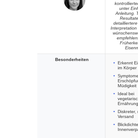
kontrollier
unter Ein
Anleitung. 
Resultat
detaillierter
Interpretatio
wünschenswe
empfehlens
Früherke
Eisen
Besonderheiten
Erkennt E
im Körper
Symptome
Erschöpfu
Müdigkeit
Ideal bei
vegetaris
Ernährun
Diskreter,
Versand
Blickdicht
Innenverp