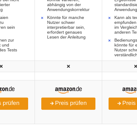
ierter
abhängig von der
standardisi
ng
Anwendungskorrektur
Anwendun
Laien
Könnte für manche
Kann als te
zu
Nutzer schwer
empfunden
eren sein
interpretierbar sein,
im Vergleic
erfordert genaues
anderen Te
Lesen der Anleitung
nen zur
Bedienungs
t und
könnte für 
 des Tests
Nutzer sch
verständlic
 prüfen
Preis prüfen
Preis