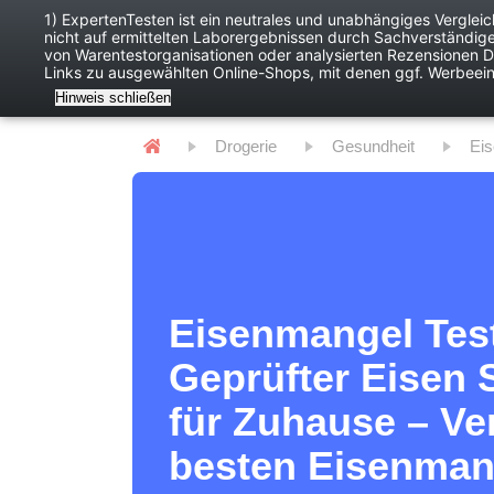
1) ExpertenTesten ist ein neutrales und unabhängiges Verglei
nicht auf ermittelten Laborergebnissen durch Sachverständig
Baby
Digitales
von Warentestorganisationen oder analysierten Rezensionen Dr
Links zu ausgewählten Online-Shops, mit denen ggf. Werbeei
Hinweis schließen
Drogerie
Gesundheit
E
Eisenmangel Tes
Geprüfter Eisen 
für Zuhause – Ve
besten Eisenman