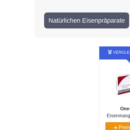
Natürlichen Eisenpräparate
One
Eisenmange
Preis