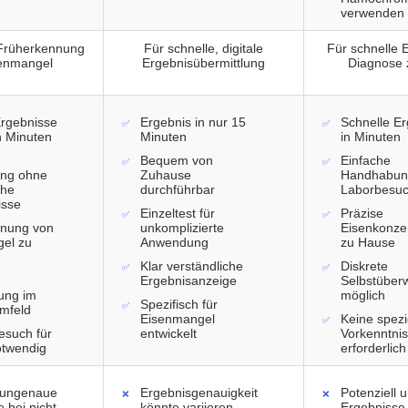
verwenden
 Früherkennung
Für schnelle, digitale
Für schnelle 
enmangel
Ergebnisübermittlung
Diagnose 
Ergebnisse
Ergebnis in nur 15
Schnelle E
n Minuten
Minuten
in Minuten
Bequem von
Einfache
ng ohne
Zuhause
Handhabun
che
durchführbar
Laborbesu
isse
Einzeltest für
Präzise
nnung von
unkomplizierte
Eisenkonze
el zu
Anwendung
zu Hause
Klar verständliche
Diskrete
Ergebnisanzeige
Selbstüber
ung im
möglich
Spezifisch für
Umfeld
Eisenmangel
Keine spezi
esuch für
entwickelt
Vorkenntni
otwendig
erforderlich
l ungenaue
Ergebnisgenauigkeit
Potenziell
 bei nicht
könnte variieren,
Ergebnisse 