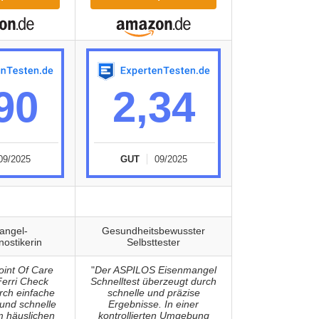
90
2,34
09/2025
GUT
09/2025
angel-
Gesundheitsbewusster
nostikerin
Selbsttester
oint Of Care
"
Der ASPILOS Eisenmangel
Ferri Check
Schnelltest überzeugt durch
rch einfache
schnelle und präzise
nd schnelle
Ergebnisse. In einer
m häuslichen
kontrollierten Umgebung