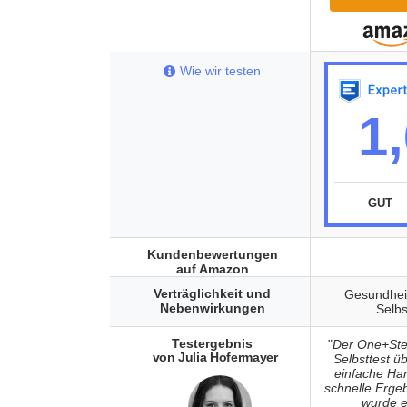
Wie wir testen
1
GUT
Kundenbewertungen
auf Amazon
Verträglichkeit und
Gesundhei
Nebenwirkungen
Selbs
Testergebnis
"
Der One+Ste
von Julia Hofermayer
Selbsttest ü
einfache Ha
schnelle Erge
wurde e