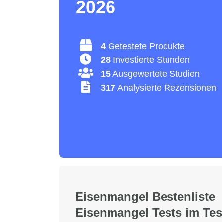
2026
4
Getestete Produkte
28
Investierte Stunden
15
Ausgewertete Studien
317
Analysierte Rezensionen
Eisenmangel Bestenliste 
Eisenmangel Tests im Tes