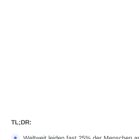
TL;DR:
Weltweit leiden fast 25% der Menschen a