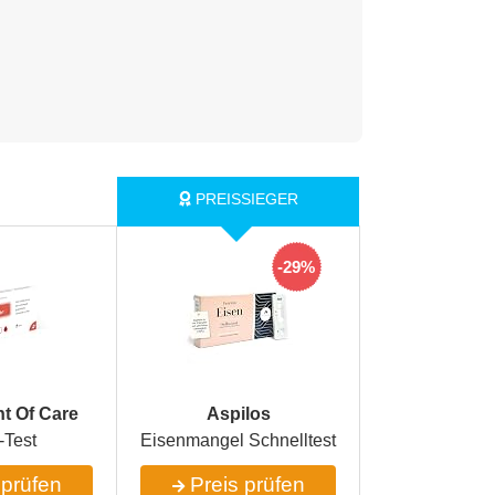
-29%
t Of Care
‎Aspilos
-Test
Eisenmangel Schnelltest
 prüfen
Preis prüfen