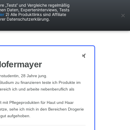
re „Tests“ und Vergleiche regelmäßig
en Daten, Experteninterviews, Tests
ken
Services
ier
2) Alle Produktlinks sind Affiliate
rer Datenschutzerklärung.
Hofermayer
nstudentin, 28 Jahre jung.
tudium zu finanzieren teste ich Produkte im
reich ich und arbeite nebenberuflich als
ft mit Pflegeprodukten für Haut und Haar
tze, sehe ich mich in den Bereichen Drogerie
 gut aufgehoben.