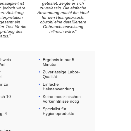
nauigkeit ist
getestet, zeigte er sich
, jedoch wäre
zuverlässig. Die einfache
tere Anleitung
Anwendung macht ihn ideal
nterpretation
für den Heimgebrauch,
nsgesamt ein
obwohl eine detailliertere
r Test für die
Gebrauchsanweisung
rprüfung des
hilfreich wäre.
"
atus.
"
chweis
Ergebnis in nur 5
/ml
Minuten
r
Zuverlässige Labor-
el
Qualität
ür zu
Einfache
Heimanwendung
ach 10
Keine medizinischen
Vorkenntnisse nötig
Spezialist für
g, 4
Hygieneprodukte
atose