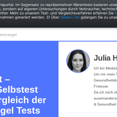
chsportal. Im Gegensatz zu repräsentativen Warentests basieren unse
e, sondern auf eigenen Untersuchungen durch Verbraucher, technisch
Drogerie
Elektronik
Freizeit
Garten
Haushalt
Heimwer
itter. Mehr zu unserem Test- und Vergleichsverfahren erfahren Sie
h
nnahmen generiert werden. 3) Über
diesen Link
gelangen Sie zu unse
isenmangel
Julia 
Ich bin Medizi
Um mir mein S
t –
Gesundheitsbe
Selbstest
Friseuse.
Da ich mich o
rgleich der
auseinanderse
& Gesundheit
gel Tests