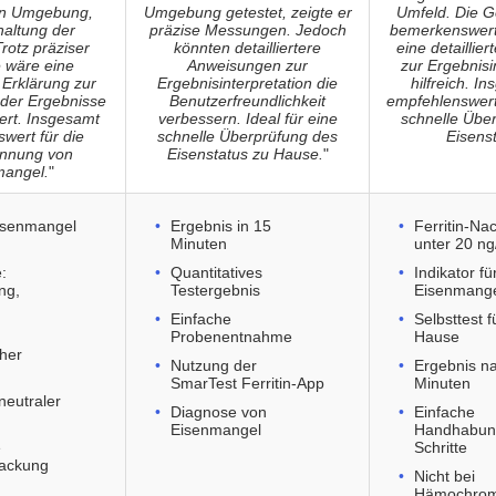
ten Umgebung,
Umgebung getestet, zeigte er
Umfeld. Die Ge
haltung der
präzise Messungen. Jedoch
bemerkenswert
Trotz präziser
könnten detailliertere
eine detaillier
e wäre eine
Anweisungen zur
zur Ergebnisi
e Erklärung zur
Ergebnisinterpretation die
hilfreich. I
n der Ergebnisse
Benutzerfreundlichkeit
empfehlenswerte
rt. Insgesamt
verbessern. Ideal für eine
schnelle Übe
wert für die
schnelle Überprüfung des
Eisenst
nnung von
Eisenstatus zu Hause.
"
mangel.
"
isenmangel
Ergebnis in 15
Ferritin-Na
Minuten
unter 20 ng
:
Quantitatives
Indikator fü
ng,
Testergebnis
Eisenmang
Einfache
Selbsttest f
Probenentnahme
Hause
cher
Nutzung der
Ergebnis n
g
SmarTest Ferritin-App
Minuten
 neutraler
Diagnose von
Einfache
Eisenmangel
Handhabun
e
Schritte
ackung
Nicht bei
Hämochrom