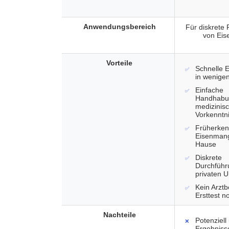
Anwendungsbereich
Für diskrete
von Eis
Vorteile
Schnelle 
in wenige
Einfache
Handhabu
medizinis
Vorkenntn
Früherke
Eisenmang
Hause
Diskrete
Durchführ
privaten 
Kein Arztb
Ersttest n
Nachteile
Potenziel
Ergebnisse