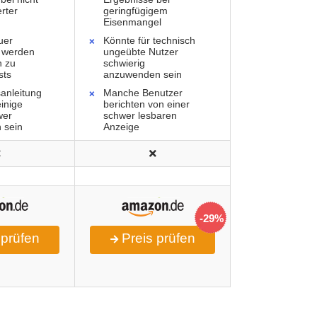
erter
geringfügigem
g
Eisenmangel
uer
Könnte für technisch
 werden
ungeübte Nutzer
h zu
schwierig
sts
anzuwenden sein
anleitung
Manche Benutzer
einige
berichten von einer
wer
schwer lesbaren
h sein
Anzeige
-29%
 prüfen
Preis prüfen