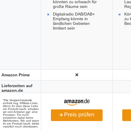
könnten zu schwach für
Lau
große Räume sein
Reg
Digitalradio DAB/DAB+
Kön
Empfang könnte in
zu 
ländlichen Gebieten
Bed
limitiert sein
Amazon Prime
Lieferzeiten auf
amazon.de
*Die Vergleichstabelle
enthält sog. Affiliate-Links.
Wenn ihr über diese Links
ein Produkt kauft, erhalten
wir vom Anbieter ggf. eine
Preis prüfen
Provision. Für euch
entstehen dabei keine
Mehrkosten. Wo und wann
ihr ein Produkt kauft, bleibt
natürlich euch überlassen.