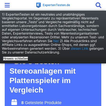
1) ExpertenTesten ist ein neutrales und unabhängiges
Vergleichsportal. Im Gegensatz zu repräsentativen Warentests
basieren unsere „Tests“ und Vergleiche regelmäßig nicht auf
Elektronik
Audio/Hifi
ermittelten Laborergebnissen durch Sachverständige, sondern
Stereoanlage mit Plattenspieler
auf eigenen Untersuchungen durch Verbraucher, technischen
Daten, Experteninterviews, Tests von Warentestorganisationen
oder analysierten Rezensionen Dritter. Mehr zu unserem Test- und
Stereoanlage mit
Vergleichsverfahren erfahren Sie
hier
2) Alle Produktlinks sind
Affiliate Links zu ausgewählten Online-Shops, mit denen ggf.
Werbeeinnahmen generiert werden. 3) Über
diesen Link
gelangen
Plattenspieler Test 2026
Sie zu unserer Datenschutzerklärung.
Hinweis schließen
• Die 8 besten
Stereoanlagen mit
Plattenspieler im
Vergleich
8
Getestete Produkte