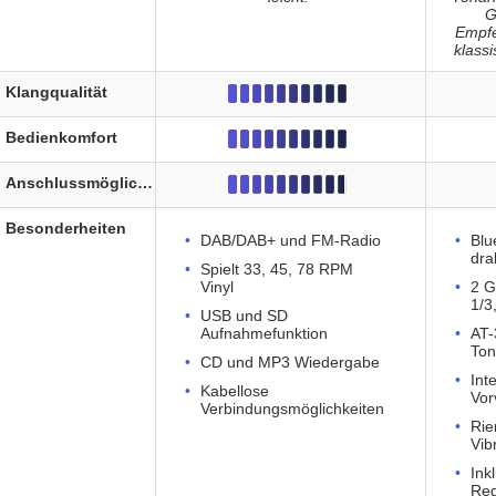
G
Empfe
klass
Klangqualität
Bedienkomfort
Anschlussmöglichkeiten
Besonderheiten
DAB/DAB+ und FM-Radio
Blu
dra
Spielt 33, 45, 78 RPM
Vinyl
2 G
1/3
USB und SD
Aufnahmefunktion
AT-
To
CD und MP3 Wiedergabe
Int
Kabellose
Vor
Verbindungsmöglichkeiten
Rie
Vib
Ink
Reg