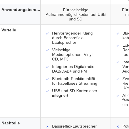
Anwendungsbereich
Für vielseitige
Für
Aufnahmemöglichkeiten auf USB
m
und SD
Vorteile
Hervorragender Klang
Blu
durch Bassreflex-
kab
Lautsprecher
Ext
Vielseitige
Reg
Medienoptionen: Vinyl,
rau
CD, MP3
Int
Integriertes Digitalradio
Vor
DAB/DAB+ und FM
Aud
Bluetooth-Funktionalität
Zwe
für kabelloses Streaming
Rie
U/mi
USB und SD-Kartenleser
integriert
AT
fän
ein
Nachteile
Bassreflex-Lautsprecher
Pot