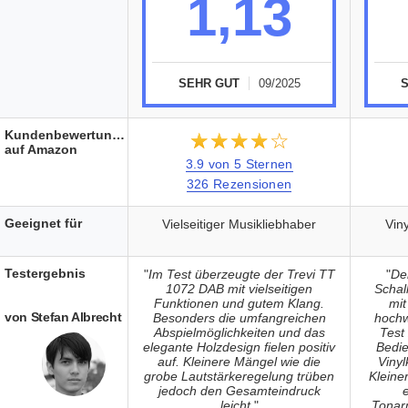
1,13
SEHR GUT
09/2025
Kundenbewertungen
★★★★★
☆☆☆☆☆
auf Amazon
3.9 von 5 Sternen
326 Rezensionen
Geeignet für
Vielseitiger Musikliebhaber
Vin
Testergebnis
"
Im Test überzeugte der Trevi TT
"
De
1072 DAB mit vielseitigen
Schal
Funktionen und gutem Klang.
mit
von Stefan Albrecht
Besonders die umfangreichen
hochw
Abspielmöglichkeiten und das
Test
elegante Holzdesign fielen positiv
Bedie
auf. Kleinere Mängel wie die
Vinyl
grobe Lautstärkeregelung trüben
Kleine
jedoch den Gesamteindruck
leicht.
"
Tonar