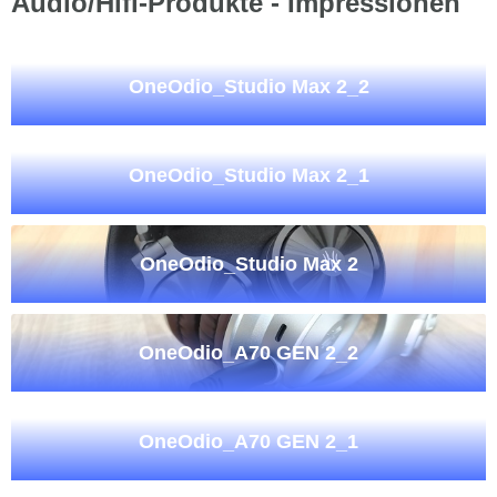
Audio/Hifi-Produkte - Impressionen
OneOdio_Studio Max 2_2
OneOdio_Studio Max 2_1
OneOdio_Studio Max 2
OneOdio_A70 GEN 2_2
OneOdio_A70 GEN 2_1