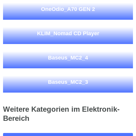
OneOdio_A70 GEN 2
KLIM_Nomad CD Player
Baseus_MC2_4
Baseus_MC2_3
Weitere Kategorien im Elektronik-
Bereich