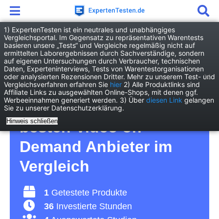
1) ExpertenTesten ist ein neutrales und unabhängiges
Vergleichsportal. Im Gegensatz zu repräsentativen Warentests
basieren unsere „Tests“ und Vergleiche regelmäßig nicht auf
Elektronik
Audio/Hifi
ermittelten Laborergebnissen durch Sachverständige, sondern
Video on Demand Anbieter
auf eigenen Untersuchungen durch Verbraucher, technischen
Daten, Experteninterviews, Tests von Warentestorganisationen
oder analysierten Rezensionen Dritter. Mehr zu unserem Test- und
Video on Demand
Vergleichsverfahren erfahren Sie
hier
2) Alle Produktlinks sind
Affiliate Links zu ausgewählten Online-Shops, mit denen ggf.
Werbeeinnahmen generiert werden. 3) Über
diesen Link
gelangen
Anbieter Test 2026 • Die
Sie zu unserer Datenschutzerklärung.
Hinweis schließen
besten Video on
Demand Anbieter im
Vergleich
1
Getestete Produkte
36
Investierte Stunden